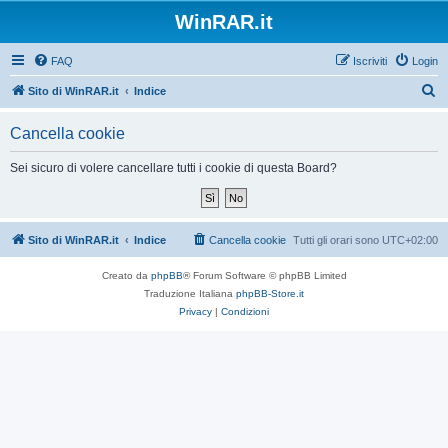
WinRAR.it
FAQ
Iscriviti
Login
C
Sito di WinRAR.it
Indice
e
Cancella cookie
r
c
Sei sicuro di volere cancellare tutti i cookie di questa Board?
a
Sito di WinRAR.it
Indice
Cancella cookie
Tutti gli orari sono
UTC+02:00
Creato da
phpBB
® Forum Software © phpBB Limited
Traduzione Italiana
phpBB-Store.it
Privacy
|
Condizioni