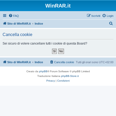
WinRAR.it
FAQ
Iscriviti
Login
C
Sito di WinRAR.it
Indice
e
Cancella cookie
r
c
Sei sicuro di volere cancellare tutti i cookie di questa Board?
a
Sito di WinRAR.it
Indice
Cancella cookie
Tutti gli orari sono
UTC+02:00
Creato da
phpBB
® Forum Software © phpBB Limited
Traduzione Italiana
phpBB-Store.it
Privacy
|
Condizioni