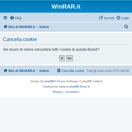
WinRAR.it
FAQ
Iscriviti
Login
C
Sito di WinRAR.it
Indice
e
Cancella cookie
r
c
Sei sicuro di volere cancellare tutti i cookie di questa Board?
a
Sito di WinRAR.it
Indice
Cancella cookie
Tutti gli orari sono
UTC+02:00
Creato da
phpBB
® Forum Software © phpBB Limited
Traduzione Italiana
phpBB-Store.it
Privacy
|
Condizioni