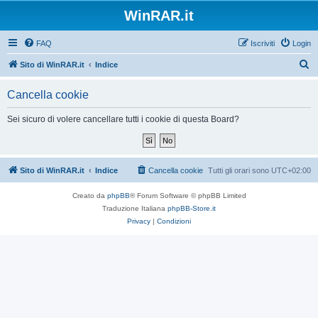
WinRAR.it
FAQ
Iscriviti
Login
C
Sito di WinRAR.it
Indice
e
Cancella cookie
r
c
Sei sicuro di volere cancellare tutti i cookie di questa Board?
a
Sito di WinRAR.it
Indice
Cancella cookie
Tutti gli orari sono
UTC+02:00
Creato da
phpBB
® Forum Software © phpBB Limited
Traduzione Italiana
phpBB-Store.it
Privacy
|
Condizioni