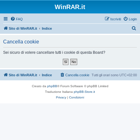
WinRAR.it
FAQ
Iscriviti
Login
C
Sito di WinRAR.it
Indice
e
Cancella cookie
r
c
Sei sicuro di volere cancellare tutti i cookie di questa Board?
a
Sito di WinRAR.it
Indice
Cancella cookie
Tutti gli orari sono
UTC+02:00
Creato da
phpBB
® Forum Software © phpBB Limited
Traduzione Italiana
phpBB-Store.it
Privacy
|
Condizioni