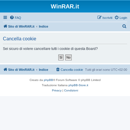
WinRAR.it
FAQ
Iscriviti
Login
C
Sito di WinRAR.it
Indice
e
Cancella cookie
r
c
Sei sicuro di volere cancellare tutti i cookie di questa Board?
a
Sito di WinRAR.it
Indice
Cancella cookie
Tutti gli orari sono
UTC+02:00
Creato da
phpBB
® Forum Software © phpBB Limited
Traduzione Italiana
phpBB-Store.it
Privacy
|
Condizioni