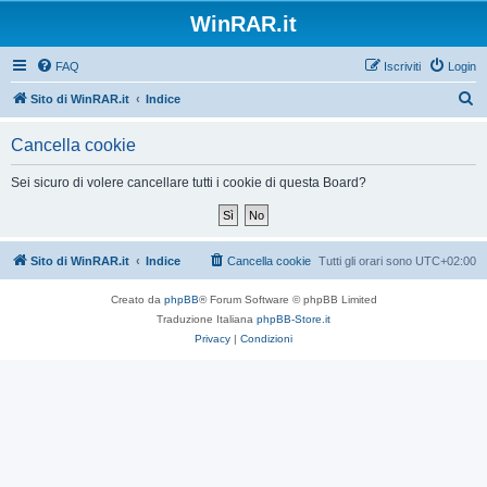
WinRAR.it
FAQ
Iscriviti
Login
C
Sito di WinRAR.it
Indice
e
Cancella cookie
r
c
Sei sicuro di volere cancellare tutti i cookie di questa Board?
a
Sito di WinRAR.it
Indice
Cancella cookie
Tutti gli orari sono
UTC+02:00
Creato da
phpBB
® Forum Software © phpBB Limited
Traduzione Italiana
phpBB-Store.it
Privacy
|
Condizioni