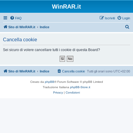
WinRAR.it
FAQ
Iscriviti
Login
C
Sito di WinRAR.it
Indice
e
Cancella cookie
r
c
Sei sicuro di volere cancellare tutti i cookie di questa Board?
a
Sito di WinRAR.it
Indice
Cancella cookie
Tutti gli orari sono
UTC+02:00
Creato da
phpBB
® Forum Software © phpBB Limited
Traduzione Italiana
phpBB-Store.it
Privacy
|
Condizioni