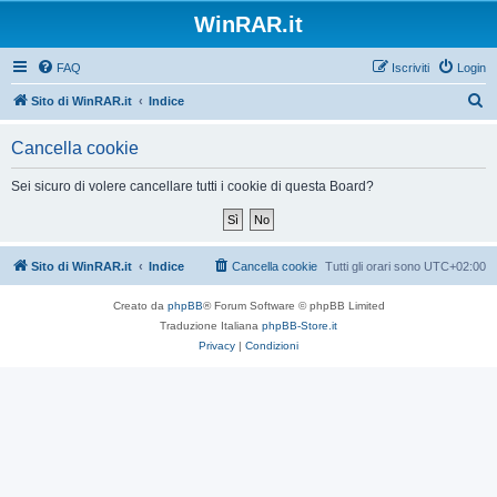
WinRAR.it
FAQ
Iscriviti
Login
C
Sito di WinRAR.it
Indice
e
Cancella cookie
r
c
Sei sicuro di volere cancellare tutti i cookie di questa Board?
a
Sito di WinRAR.it
Indice
Cancella cookie
Tutti gli orari sono
UTC+02:00
Creato da
phpBB
® Forum Software © phpBB Limited
Traduzione Italiana
phpBB-Store.it
Privacy
|
Condizioni