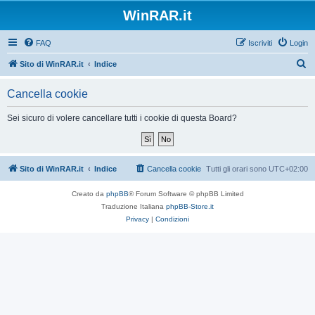
WinRAR.it
FAQ
Iscriviti
Login
C
Sito di WinRAR.it
Indice
e
Cancella cookie
r
c
Sei sicuro di volere cancellare tutti i cookie di questa Board?
a
Sito di WinRAR.it
Indice
Cancella cookie
Tutti gli orari sono
UTC+02:00
Creato da
phpBB
® Forum Software © phpBB Limited
Traduzione Italiana
phpBB-Store.it
Privacy
|
Condizioni