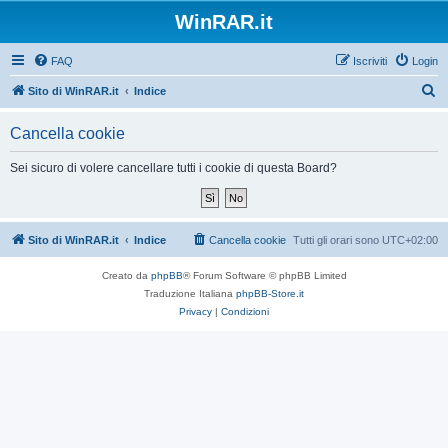
WinRAR.it
FAQ
Iscriviti
Login
C
Sito di WinRAR.it
Indice
e
Cancella cookie
r
c
Sei sicuro di volere cancellare tutti i cookie di questa Board?
a
Sito di WinRAR.it
Indice
Cancella cookie
Tutti gli orari sono
UTC+02:00
Creato da
phpBB
® Forum Software © phpBB Limited
Traduzione Italiana
phpBB-Store.it
Privacy
|
Condizioni