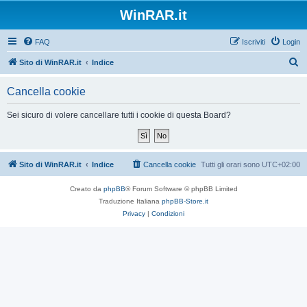
WinRAR.it
FAQ
Iscriviti
Login
C
Sito di WinRAR.it
Indice
e
Cancella cookie
r
c
Sei sicuro di volere cancellare tutti i cookie di questa Board?
a
Sito di WinRAR.it
Indice
Cancella cookie
Tutti gli orari sono
UTC+02:00
Creato da
phpBB
® Forum Software © phpBB Limited
Traduzione Italiana
phpBB-Store.it
Privacy
|
Condizioni