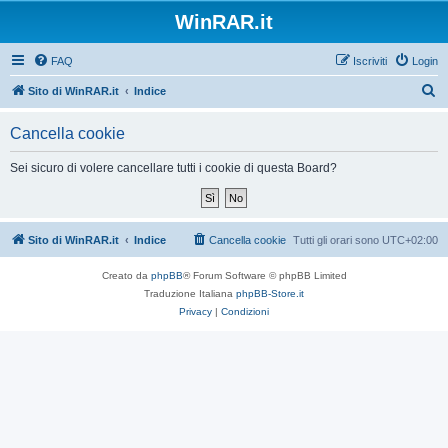
WinRAR.it
FAQ
Iscriviti
Login
C
Sito di WinRAR.it
Indice
e
Cancella cookie
r
c
Sei sicuro di volere cancellare tutti i cookie di questa Board?
a
Sito di WinRAR.it
Indice
Cancella cookie
Tutti gli orari sono
UTC+02:00
Creato da
phpBB
® Forum Software © phpBB Limited
Traduzione Italiana
phpBB-Store.it
Privacy
|
Condizioni