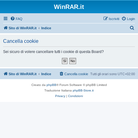
WinRAR.it
FAQ
Iscriviti
Login
C
Sito di WinRAR.it
Indice
e
Cancella cookie
r
c
Sei sicuro di volere cancellare tutti i cookie di questa Board?
a
Sito di WinRAR.it
Indice
Cancella cookie
Tutti gli orari sono
UTC+02:00
Creato da
phpBB
® Forum Software © phpBB Limited
Traduzione Italiana
phpBB-Store.it
Privacy
|
Condizioni