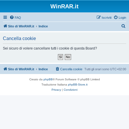
WinRAR.it
FAQ
Iscriviti
Login
C
Sito di WinRAR.it
Indice
e
Cancella cookie
r
c
Sei sicuro di volere cancellare tutti i cookie di questa Board?
a
Sito di WinRAR.it
Indice
Cancella cookie
Tutti gli orari sono
UTC+02:00
Creato da
phpBB
® Forum Software © phpBB Limited
Traduzione Italiana
phpBB-Store.it
Privacy
|
Condizioni