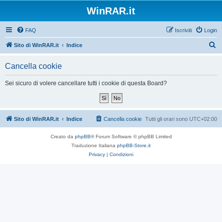
WinRAR.it
FAQ
Iscriviti
Login
C
Sito di WinRAR.it
Indice
e
Cancella cookie
r
c
Sei sicuro di volere cancellare tutti i cookie di questa Board?
a
Sito di WinRAR.it
Indice
Cancella cookie
Tutti gli orari sono
UTC+02:00
Creato da
phpBB
® Forum Software © phpBB Limited
Traduzione Italiana
phpBB-Store.it
Privacy
|
Condizioni