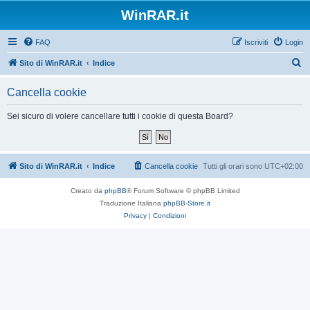
WinRAR.it
FAQ
Iscriviti
Login
C
Sito di WinRAR.it
Indice
e
Cancella cookie
r
c
Sei sicuro di volere cancellare tutti i cookie di questa Board?
a
Sito di WinRAR.it
Indice
Cancella cookie
Tutti gli orari sono
UTC+02:00
Creato da
phpBB
® Forum Software © phpBB Limited
Traduzione Italiana
phpBB-Store.it
Privacy
|
Condizioni