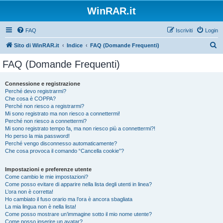
WinRAR.it
FAQ
Iscriviti
Login
C
Sito di WinRAR.it
Indice
FAQ (Domande Frequenti)
e
FAQ (Domande Frequenti)
r
c
Connessione e registrazione
Perché devo registrarmi?
a
Che cosa è COPPA?
Perché non riesco a registrarmi?
Mi sono registrato ma non riesco a connettermi!
Perché non riesco a connettermi?
Mi sono registrato tempo fa, ma non riesco più a connettermi?!
Ho perso la mia password!
Perché vengo disconnesso automaticamente?
Che cosa provoca il comando “Cancella cookie”?
Impostazioni e preferenze utente
Come cambio le mie impostazioni?
Come posso evitare di apparire nella lista degli utenti in linea?
L’ora non è corretta!
Ho cambiato il fuso orario ma l’ora è ancora sbagliata
La mia lingua non è nella lista!
Come posso mostrare un’immagine sotto il mio nome utente?
Come posso inserire un avatar?