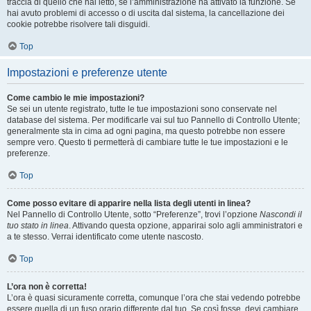
traccia di quello che hai letto, se l’amministrazione ha attivato la funzione. Se
hai avuto problemi di accesso o di uscita dal sistema, la cancellazione dei
cookie potrebbe risolvere tali disguidi.
Top
Impostazioni e preferenze utente
Come cambio le mie impostazioni?
Se sei un utente registrato, tutte le tue impostazioni sono conservate nel
database del sistema. Per modificarle vai sul tuo Pannello di Controllo Utente;
generalmente sta in cima ad ogni pagina, ma questo potrebbe non essere
sempre vero. Questo ti permetterà di cambiare tutte le tue impostazioni e le
preferenze.
Top
Come posso evitare di apparire nella lista degli utenti in linea?
Nel Pannello di Controllo Utente, sotto “Preferenze”, trovi l’opzione
Nascondi il
tuo stato in linea
. Attivando questa opzione, apparirai solo agli amministratori e
a te stesso. Verrai identificato come utente nascosto.
Top
L’ora non è corretta!
L’ora è quasi sicuramente corretta, comunque l’ora che stai vedendo potrebbe
essere quella di un fuso orario differente dal tuo. Se così fosse, devi cambiare