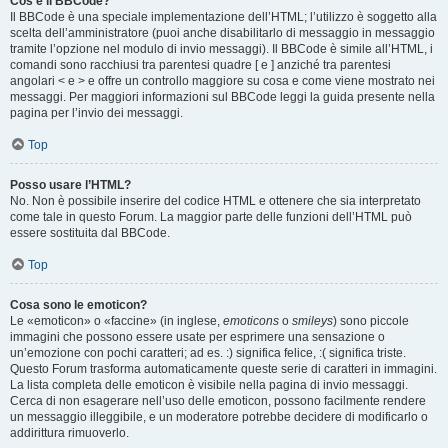
Cos’è il BBCode?
Il BBCode è una speciale implementazione dell’HTML; l’utilizzo è soggetto alla
scelta dell’amministratore (puoi anche disabilitarlo di messaggio in messaggio
tramite l’opzione nel modulo di invio messaggi). Il BBCode è simile all’HTML, i
comandi sono racchiusi tra parentesi quadre [ e ] anziché tra parentesi
angolari < e > e offre un controllo maggiore su cosa e come viene mostrato nei
messaggi. Per maggiori informazioni sul BBCode leggi la guida presente nella
pagina per l’invio dei messaggi.
Top
Posso usare l’HTML?
No. Non è possibile inserire del codice HTML e ottenere che sia interpretato
come tale in questo Forum. La maggior parte delle funzioni dell’HTML può
essere sostituita dal BBCode.
Top
Cosa sono le emoticon?
Le «emoticon» o «faccine» (in inglese,
emoticons
o
smileys
) sono piccole
immagini che possono essere usate per esprimere una sensazione o
un’emozione con pochi caratteri; ad es. :) significa felice, :( significa triste.
Questo Forum trasforma automaticamente queste serie di caratteri in immagini.
La lista completa delle emoticon è visibile nella pagina di invio messaggi.
Cerca di non esagerare nell’uso delle emoticon, possono facilmente rendere
un messaggio illeggibile, e un moderatore potrebbe decidere di modificarlo o
addirittura rimuoverlo.