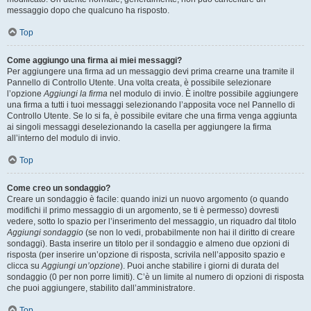
messaggio dopo che qualcuno ha risposto.
Top
Come aggiungo una firma ai miei messaggi?
Per aggiungere una firma ad un messaggio devi prima crearne una tramite il
Pannello di Controllo Utente. Una volta creata, è possibile selezionare
l’opzione
Aggiungi la firma
nel modulo di invio. È inoltre possibile aggiungere
una firma a tutti i tuoi messaggi selezionando l’apposita voce nel Pannello di
Controllo Utente. Se lo si fa, è possibile evitare che una firma venga aggiunta
ai singoli messaggi deselezionando la casella per aggiungere la firma
all’interno del modulo di invio.
Top
Come creo un sondaggio?
Creare un sondaggio è facile: quando inizi un nuovo argomento (o quando
modifichi il primo messaggio di un argomento, se ti è permesso) dovresti
vedere, sotto lo spazio per l’inserimento del messaggio, un riquadro dal titolo
Aggiungi sondaggio
(se non lo vedi, probabilmente non hai il diritto di creare
sondaggi). Basta inserire un titolo per il sondaggio e almeno due opzioni di
risposta (per inserire un’opzione di risposta, scrivila nell’apposito spazio e
clicca su
Aggiungi un’opzione
). Puoi anche stabilire i giorni di durata del
sondaggio (0 per non porre limiti). C’è un limite al numero di opzioni di risposta
che puoi aggiungere, stabilito dall’amministratore.
Top