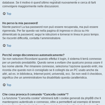
database. Se il motivo è quest’ultimo registrati nuovamente e cerca di farti
coinvolgere maggiormente nelle discussioni.
Top
Ho perso la mia password!
Niente panico! La tua password non può essere recuperata, ma può essere
rigenerata. Per far questo vai nella pagina di ingresso e clicca su
Ho
dimenticato la password
, segui le istruzioni e tornerai in linea in poco tempo.
Se riscontri difficoltà, contatta l’amministratore.
Top
Perché vengo disconnesso automaticamente?
Se non selezioni
Ricordami
quando effettui il login, il sistema ti terrà connesso
per un periodo prestabilito. Questo serve a evitare che qualcuno possa usare il
tuo nome utente. Per rimanere connesso, seleziona l’opzione quando entri, ma
ricorda che questo non è consigliato se ti colleghi da un PC usato anche da
altri, ad es. in biblioteca, Internet point, università, ecc. Se non vedi il checkbox,
significa che un amministratore ha disabilitato questa caratteristica.
Top
Che cosa provoca il comando “Cancella cookie”?
La funzione “Cancella cookie” eliminerà tutti i cookie generati da phpBB che ti
mantengono autenticato e connesso, oltre a permetterti ad esempio di tenere