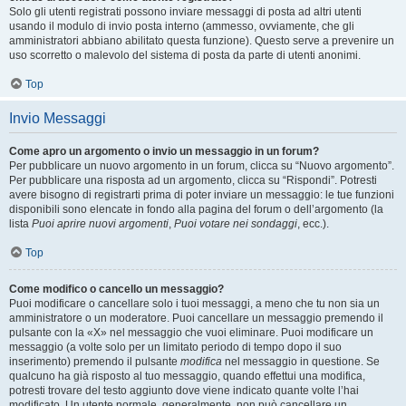
Solo gli utenti registrati possono inviare messaggi di posta ad altri utenti
usando il modulo di invio posta interno (ammesso, ovviamente, che gli
amministratori abbiano abilitato questa funzione). Questo serve a prevenire un
uso scorretto o malevolo del sistema di posta da parte di utenti anonimi.
Top
Invio Messaggi
Come apro un argomento o invio un messaggio in un forum?
Per pubblicare un nuovo argomento in un forum, clicca su “Nuovo argomento”.
Per pubblicare una risposta ad un argomento, clicca su “Rispondi”. Potresti
avere bisogno di registrarti prima di poter inviare un messaggio: le tue funzioni
disponibili sono elencate in fondo alla pagina del forum o dell’argomento (la
lista
Puoi aprire nuovi argomenti
,
Puoi votare nei sondaggi
, ecc.).
Top
Come modifico o cancello un messaggio?
Puoi modificare o cancellare solo i tuoi messaggi, a meno che tu non sia un
amministratore o un moderatore. Puoi cancellare un messaggio premendo il
pulsante con la «X» nel messaggio che vuoi eliminare. Puoi modificare un
messaggio (a volte solo per un limitato periodo di tempo dopo il suo
inserimento) premendo il pulsante
modifica
nel messaggio in questione. Se
qualcuno ha già risposto al tuo messaggio, quando effettui una modifica,
potresti trovare del testo aggiunto dove viene indicato quante volte l’hai
modificato. Un utente normale, generalmente, non può cancellare un