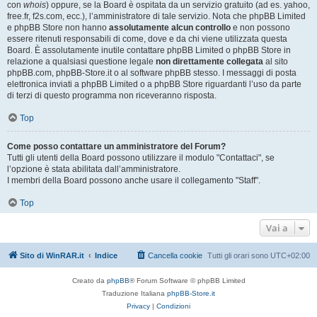
con
whois
) oppure, se la Board è ospitata da un servizio gratuito (ad es. yahoo,
free.fr, f2s.com, ecc.), l’amministratore di tale servizio. Nota che phpBB Limited
e phpBB Store non hanno
assolutamente alcun controllo
e non possono
essere ritenuti responsabili di come, dove e da chi viene utilizzata questa
Board. È assolutamente inutile contattare phpBB Limited o phpBB Store in
relazione a qualsiasi questione legale
non direttamente collegata
al sito
phpBB.com, phpBB-Store.it o al software phpBB stesso. I messaggi di posta
elettronica inviati a phpBB Limited o a phpBB Store riguardanti l’uso da parte
di terzi di questo programma non riceveranno risposta.
Top
Come posso contattare un amministratore del Forum?
Tutti gli utenti della Board possono utilizzare il modulo "Contattaci", se
l’opzione è stata abilitata dall’amministratore.
I membri della Board possono anche usare il collegamento "Staff".
Top
Vai a
Sito di WinRAR.it
Indice
Cancella cookie
Tutti gli orari sono
UTC+02:00
Creato da
phpBB
® Forum Software © phpBB Limited
Traduzione Italiana
phpBB-Store.it
Privacy
|
Condizioni