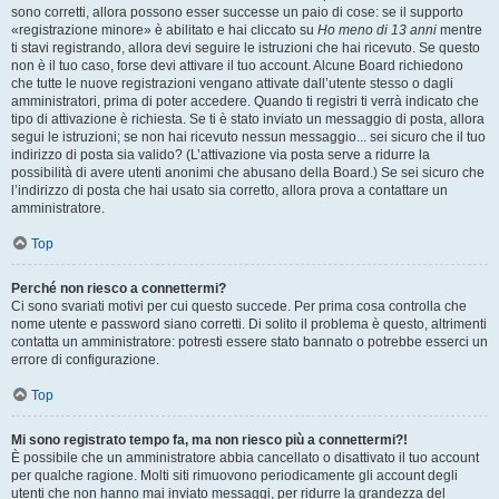
sono corretti, allora possono esser successe un paio di cose: se il supporto
«registrazione minore» è abilitato e hai cliccato su
Ho meno di 13 anni
mentre
ti stavi registrando, allora devi seguire le istruzioni che hai ricevuto. Se questo
non è il tuo caso, forse devi attivare il tuo account. Alcune Board richiedono
che tutte le nuove registrazioni vengano attivate dall’utente stesso o dagli
amministratori, prima di poter accedere. Quando ti registri ti verrà indicato che
tipo di attivazione è richiesta. Se ti è stato inviato un messaggio di posta, allora
segui le istruzioni; se non hai ricevuto nessun messaggio... sei sicuro che il tuo
indirizzo di posta sia valido? (L’attivazione via posta serve a ridurre la
possibilità di avere utenti anonimi che abusano della Board.) Se sei sicuro che
l’indirizzo di posta che hai usato sia corretto, allora prova a contattare un
amministratore.
Top
Perché non riesco a connettermi?
Ci sono svariati motivi per cui questo succede. Per prima cosa controlla che
nome utente e password siano corretti. Di solito il problema è questo, altrimenti
contatta un amministratore: potresti essere stato bannato o potrebbe esserci un
errore di configurazione.
Top
Mi sono registrato tempo fa, ma non riesco più a connettermi?!
È possibile che un amministratore abbia cancellato o disattivato il tuo account
per qualche ragione. Molti siti rimuovono periodicamente gli account degli
utenti che non hanno mai inviato messaggi, per ridurre la grandezza del