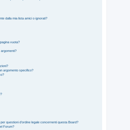
 dalla mia lista amici o ignorati?
 pagina vuota?
i argomenti?
izioni?
un argomento specifico?
co?
d?
 per questioni d’ordine legale concernenti questa Board?
del Forum?