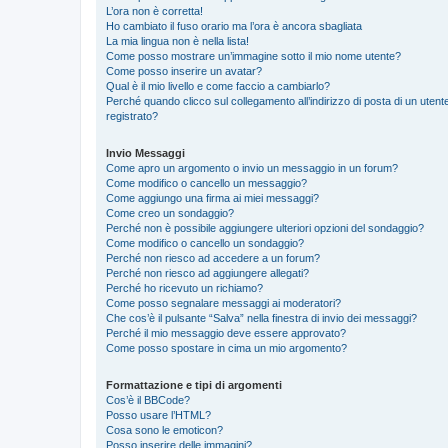
L’ora non è corretta!
Ho cambiato il fuso orario ma l’ora è ancora sbagliata
La mia lingua non è nella lista!
Come posso mostrare un’immagine sotto il mio nome utente?
Come posso inserire un avatar?
Qual è il mio livello e come faccio a cambiarlo?
Perché quando clicco sul collegamento all’indirizzo di posta di un ute
registrato?
Invio Messaggi
Come apro un argomento o invio un messaggio in un forum?
Come modifico o cancello un messaggio?
Come aggiungo una firma ai miei messaggi?
Come creo un sondaggio?
Perché non è possibile aggiungere ulteriori opzioni del sondaggio?
Come modifico o cancello un sondaggio?
Perché non riesco ad accedere a un forum?
Perché non riesco ad aggiungere allegati?
Perché ho ricevuto un richiamo?
Come posso segnalare messaggi ai moderatori?
Che cos’è il pulsante “Salva” nella finestra di invio dei messaggi?
Perché il mio messaggio deve essere approvato?
Come posso spostare in cima un mio argomento?
Formattazione e tipi di argomenti
Cos’è il BBCode?
Posso usare l’HTML?
Cosa sono le emoticon?
Posso inserire delle immagini?