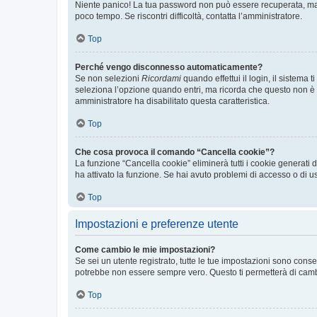
Niente panico! La tua password non può essere recuperata, ma p
poco tempo. Se riscontri difficoltà, contatta l’amministratore.
Top
Perché vengo disconnesso automaticamente?
Se non selezioni
Ricordami
quando effettui il login, il sistem
seleziona l’opzione quando entri, ma ricorda che questo non è con
amministratore ha disabilitato questa caratteristica.
Top
Che cosa provoca il comando “Cancella cookie”?
La funzione “Cancella cookie” eliminerà tutti i cookie generati
ha attivato la funzione. Se hai avuto problemi di accesso o di us
Top
Impostazioni e preferenze utente
Come cambio le mie impostazioni?
Se sei un utente registrato, tutte le tue impostazioni sono con
potrebbe non essere sempre vero. Questo ti permetterà di cambia
Top