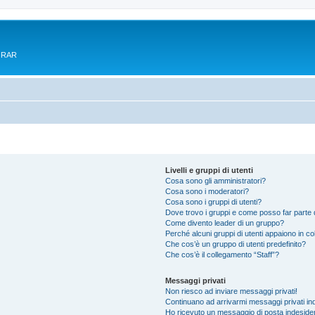
e RAR
Livelli e gruppi di utenti
Cosa sono gli amministratori?
Cosa sono i moderatori?
Cosa sono i gruppi di utenti?
Dove trovo i gruppi e come posso far parte d
Come divento leader di un gruppo?
Perché alcuni gruppi di utenti appaiono in colo
Che cos’è un gruppo di utenti predefinito?
Che cos’è il collegamento “Staff”?
Messaggi privati
Non riesco ad inviare messaggi privati!
Continuano ad arrivarmi messaggi privati ind
Ho ricevuto un messaggio di posta indeside