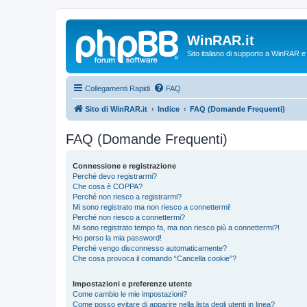
WinRAR.it
Sito italiano di supporto a WinRAR 
Collegamenti Rapidi
FAQ
Sito di WinRAR.it
Indice
FAQ (Domande Frequenti)
FAQ (Domande Frequenti)
Connessione e registrazione
Perché devo registrarmi?
Che cosa è COPPA?
Perché non riesco a registrarmi?
Mi sono registrato ma non riesco a connettermi!
Perché non riesco a connettermi?
Mi sono registrato tempo fa, ma non riesco più a connettermi?!
Ho perso la mia password!
Perché vengo disconnesso automaticamente?
Che cosa provoca il comando “Cancella cookie”?
Impostazioni e preferenze utente
Come cambio le mie impostazioni?
Come posso evitare di apparire nella lista degli utenti in linea?