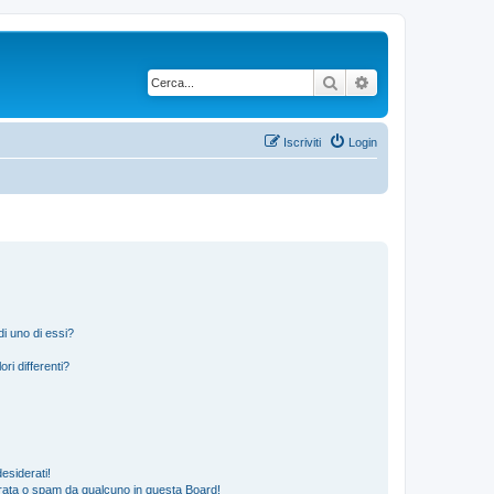
Cerca
Ricerca avanzata
Iscriviti
Login
i uno di essi?
ri differenti?
esiderati!
rata o spam da qualcuno in questa Board!