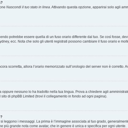
a?
zione
Nascondi il tuo stato in linea
. Attivando questa opzione, apparirai solo agli ammi
ndo potrebbe essere quella di un fuso orario differente dal tuo. Se così fosse, devi 
ydney, ecc. Nota che solo gli utenti registrati possono cambiare il fuso orario e mol
 ancora scorretta, allora l’orario memorizzato sull’orologio del server non è corretto
a oppure nessuno lo ha tradotto nella tua lingua. Prova a chiedere agli amministrator
l sito di phpBB Limited (trovi il collegamento in fondo ad ogni pagina).
e?
 leggono i messaggi. La prima è l’immagine associata al tuo grado, generalmente ha
agine più grande nota come avatar, che in genere è unica e specifica per ogni utente.