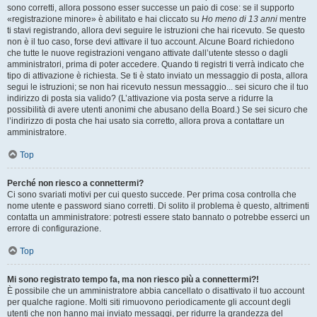
sono corretti, allora possono esser successe un paio di cose: se il supporto
«registrazione minore» è abilitato e hai cliccato su
Ho meno di 13 anni
mentre
ti stavi registrando, allora devi seguire le istruzioni che hai ricevuto. Se questo
non è il tuo caso, forse devi attivare il tuo account. Alcune Board richiedono
che tutte le nuove registrazioni vengano attivate dall’utente stesso o dagli
amministratori, prima di poter accedere. Quando ti registri ti verrà indicato che
tipo di attivazione è richiesta. Se ti è stato inviato un messaggio di posta, allora
segui le istruzioni; se non hai ricevuto nessun messaggio... sei sicuro che il tuo
indirizzo di posta sia valido? (L’attivazione via posta serve a ridurre la
possibilità di avere utenti anonimi che abusano della Board.) Se sei sicuro che
l’indirizzo di posta che hai usato sia corretto, allora prova a contattare un
amministratore.
Top
Perché non riesco a connettermi?
Ci sono svariati motivi per cui questo succede. Per prima cosa controlla che
nome utente e password siano corretti. Di solito il problema è questo, altrimenti
contatta un amministratore: potresti essere stato bannato o potrebbe esserci un
errore di configurazione.
Top
Mi sono registrato tempo fa, ma non riesco più a connettermi?!
È possibile che un amministratore abbia cancellato o disattivato il tuo account
per qualche ragione. Molti siti rimuovono periodicamente gli account degli
utenti che non hanno mai inviato messaggi, per ridurre la grandezza del