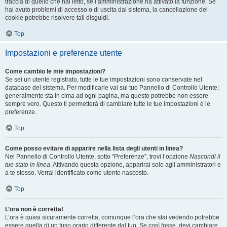
traccia di quello che hai letto, se l’amministrazione ha attivato la funzione. Se
hai avuto problemi di accesso o di uscita dal sistema, la cancellazione dei
cookie potrebbe risolvere tali disguidi.
Top
Impostazioni e preferenze utente
Come cambio le mie impostazioni?
Se sei un utente registrato, tutte le tue impostazioni sono conservate nel
database del sistema. Per modificarle vai sul tuo Pannello di Controllo Utente;
generalmente sta in cima ad ogni pagina, ma questo potrebbe non essere
sempre vero. Questo ti permetterà di cambiare tutte le tue impostazioni e le
preferenze.
Top
Come posso evitare di apparire nella lista degli utenti in linea?
Nel Pannello di Controllo Utente, sotto “Preferenze”, trovi l’opzione
Nascondi il
tuo stato in linea
. Attivando questa opzione, apparirai solo agli amministratori e
a te stesso. Verrai identificato come utente nascosto.
Top
L’ora non è corretta!
L’ora è quasi sicuramente corretta, comunque l’ora che stai vedendo potrebbe
essere quella di un fuso orario differente dal tuo. Se così fosse, devi cambiare