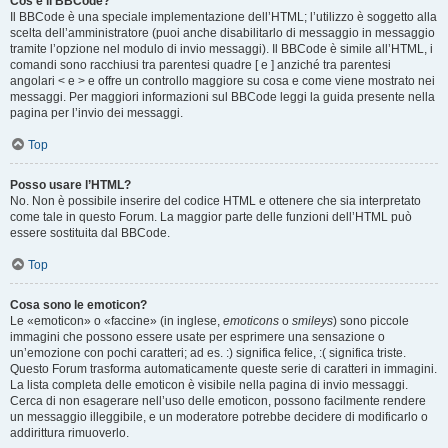
Cos’è il BBCode?
Il BBCode è una speciale implementazione dell’HTML; l’utilizzo è soggetto alla
scelta dell’amministratore (puoi anche disabilitarlo di messaggio in messaggio
tramite l’opzione nel modulo di invio messaggi). Il BBCode è simile all’HTML, i
comandi sono racchiusi tra parentesi quadre [ e ] anziché tra parentesi
angolari < e > e offre un controllo maggiore su cosa e come viene mostrato nei
messaggi. Per maggiori informazioni sul BBCode leggi la guida presente nella
pagina per l’invio dei messaggi.
Top
Posso usare l’HTML?
No. Non è possibile inserire del codice HTML e ottenere che sia interpretato
come tale in questo Forum. La maggior parte delle funzioni dell’HTML può
essere sostituita dal BBCode.
Top
Cosa sono le emoticon?
Le «emoticon» o «faccine» (in inglese,
emoticons
o
smileys
) sono piccole
immagini che possono essere usate per esprimere una sensazione o
un’emozione con pochi caratteri; ad es. :) significa felice, :( significa triste.
Questo Forum trasforma automaticamente queste serie di caratteri in immagini.
La lista completa delle emoticon è visibile nella pagina di invio messaggi.
Cerca di non esagerare nell’uso delle emoticon, possono facilmente rendere
un messaggio illeggibile, e un moderatore potrebbe decidere di modificarlo o
addirittura rimuoverlo.