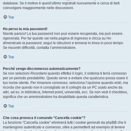
database. Se il motivo è quest’ultimo registrati nuovamente e cerca di farti
coinvolgere maggiormente nelle discussioni.
Top
Ho perso la mia password!
Niente panico! La tua password non può essere recuperata, ma può essere
rigenerata. Per far questo vai nella pagina di ingresso e clicca su
Ho
dimenticato la password
, segui le istruzioni e tornerai in linea in poco tempo.
Se riscontri difficoltà, contatta l’amministratore.
Top
Perché vengo disconnesso automaticamente?
Se non selezioni
Ricordami
quando effettui il login, il sistema ti terrà connesso
per un periodo prestabilito. Questo serve a evitare che qualcuno possa usare il
tuo nome utente. Per rimanere connesso, seleziona l’opzione quando entri, ma
ricorda che questo non è consigliato se ti colleghi da un PC usato anche da
altri, ad es. in biblioteca, Internet point, università, ecc. Se non vedi il checkbox,
significa che un amministratore ha disabilitato questa caratteristica.
Top
Che cosa provoca il comando “Cancella cookie”?
La funzione “Cancella cookie” eliminerà tutti i cookie generati da phpBB che ti
mantengono autenticato e connesso, oltre a permetterti ad esempio di tenere