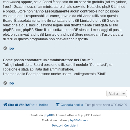
con
whois
) oppure, se la Board è ospitata da un servizio gratuito (ad es. yahoo,
free.fr, f2s.com, ecc.), l’amministratore di tale servizio. Nota che phpBB Limited
e phpBB Store non hanno
assolutamente alcun controllo
e non possono
essere ritenuti responsabili di come, dove e da chi viene utilizzata questa
Board. È assolutamente inutile contattare phpBB Limited o phpBB Store in
relazione a qualsiasi questione legale
non direttamente collegata
al sito
phpBB.com, phpBB-Store.it o al software phpBB stesso. I messaggi di posta
elettronica inviati a phpBB Limited o a phpBB Store riguardanti l’uso da parte
di terzi di questo programma non riceveranno risposta.
Top
Come posso contattare un amministratore del Forum?
Tutti gli utenti della Board possono utilizzare il modulo "Contattaci", se
l’opzione è stata abilitata dall’amministratore.
I membri della Board possono anche usare il collegamento "Staff".
Top
Vai a
Sito di WinRAR.it
Indice
Cancella cookie
Tutti gli orari sono
UTC+02:00
Creato da
phpBB
® Forum Software © phpBB Limited
Traduzione Italiana
phpBB-Store.it
Privacy
|
Condizioni