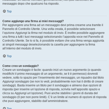
messaggio dopo che qualcuno ha risposto.
Top
Come aggiungo una firma ai miei messaggi?
Per aggiungere una firma ad un messaggio devi prima crearne una tramite il
Pannello di Controllo Utente. Una volta creata, è possibile selezionare
l’opzione
Aggiungi la firma
nel modulo di invio. È inoltre possibile aggiungere
una firma a tutti i tuoi messaggi selezionando l’apposita voce nel Pannello di
Controllo Utente. Se lo si fa, è possibile evitare che una firma venga aggiunta
ai singoli messaggi deselezionando la casella per aggiungere la firma
all’interno del modulo di invio.
Top
Come creo un sondaggio?
Creare un sondaggio è facile: quando inizi un nuovo argomento (o quando
modifichi il primo messaggio di un argomento, se ti è permesso) dovresti
vedere, sotto lo spazio per l’inserimento del messaggio, un riquadro dal titolo
Aggiungi sondaggio
(se non lo vedi, probabilmente non hai il diritto di creare
sondaggi). Basta inserire un titolo per il sondaggio e almeno due opzioni di
risposta (per inserire un’opzione di risposta, scrivila nell’apposito spazio e
clicca su
Aggiungi un’opzione
). Puoi anche stabilire i giorni di durata del
sondaggio (0 per non porre limiti). C’è un limite al numero di opzioni di risposta
che puoi aggiungere, stabilito dall’amministratore.
Top