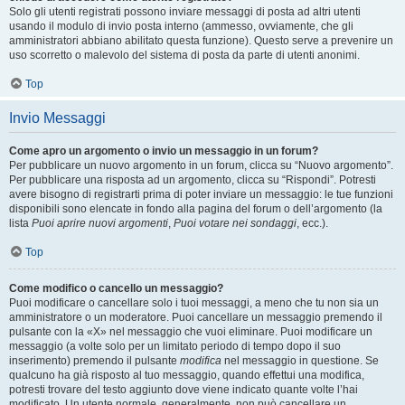
Solo gli utenti registrati possono inviare messaggi di posta ad altri utenti
usando il modulo di invio posta interno (ammesso, ovviamente, che gli
amministratori abbiano abilitato questa funzione). Questo serve a prevenire un
uso scorretto o malevolo del sistema di posta da parte di utenti anonimi.
Top
Invio Messaggi
Come apro un argomento o invio un messaggio in un forum?
Per pubblicare un nuovo argomento in un forum, clicca su “Nuovo argomento”.
Per pubblicare una risposta ad un argomento, clicca su “Rispondi”. Potresti
avere bisogno di registrarti prima di poter inviare un messaggio: le tue funzioni
disponibili sono elencate in fondo alla pagina del forum o dell’argomento (la
lista
Puoi aprire nuovi argomenti
,
Puoi votare nei sondaggi
, ecc.).
Top
Come modifico o cancello un messaggio?
Puoi modificare o cancellare solo i tuoi messaggi, a meno che tu non sia un
amministratore o un moderatore. Puoi cancellare un messaggio premendo il
pulsante con la «X» nel messaggio che vuoi eliminare. Puoi modificare un
messaggio (a volte solo per un limitato periodo di tempo dopo il suo
inserimento) premendo il pulsante
modifica
nel messaggio in questione. Se
qualcuno ha già risposto al tuo messaggio, quando effettui una modifica,
potresti trovare del testo aggiunto dove viene indicato quante volte l’hai
modificato. Un utente normale, generalmente, non può cancellare un