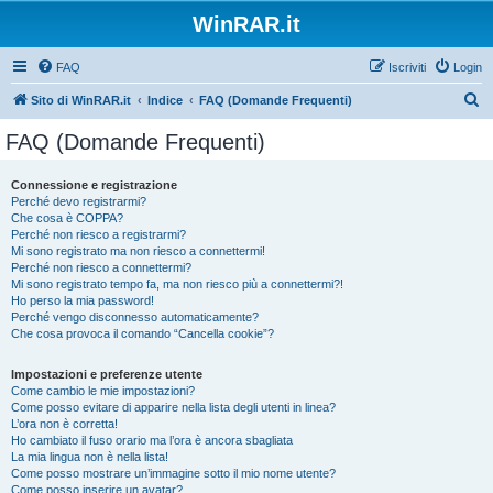
WinRAR.it
FAQ
Iscriviti
Login
C
Sito di WinRAR.it
Indice
FAQ (Domande Frequenti)
e
FAQ (Domande Frequenti)
r
c
Connessione e registrazione
Perché devo registrarmi?
a
Che cosa è COPPA?
Perché non riesco a registrarmi?
Mi sono registrato ma non riesco a connettermi!
Perché non riesco a connettermi?
Mi sono registrato tempo fa, ma non riesco più a connettermi?!
Ho perso la mia password!
Perché vengo disconnesso automaticamente?
Che cosa provoca il comando “Cancella cookie”?
Impostazioni e preferenze utente
Come cambio le mie impostazioni?
Come posso evitare di apparire nella lista degli utenti in linea?
L’ora non è corretta!
Ho cambiato il fuso orario ma l’ora è ancora sbagliata
La mia lingua non è nella lista!
Come posso mostrare un’immagine sotto il mio nome utente?
Come posso inserire un avatar?