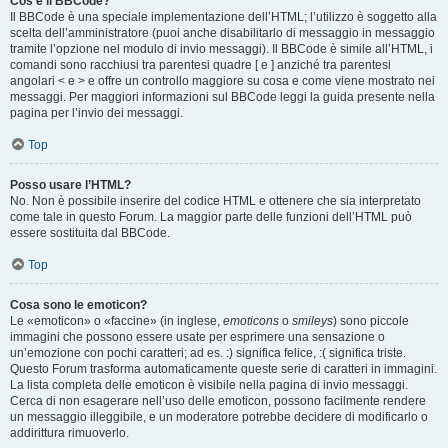
Cos’è il BBCode?
Il BBCode è una speciale implementazione dell’HTML; l’utilizzo è soggetto alla
scelta dell’amministratore (puoi anche disabilitarlo di messaggio in messaggio
tramite l’opzione nel modulo di invio messaggi). Il BBCode è simile all’HTML, i
comandi sono racchiusi tra parentesi quadre [ e ] anziché tra parentesi
angolari < e > e offre un controllo maggiore su cosa e come viene mostrato nei
messaggi. Per maggiori informazioni sul BBCode leggi la guida presente nella
pagina per l’invio dei messaggi.
Top
Posso usare l’HTML?
No. Non è possibile inserire del codice HTML e ottenere che sia interpretato
come tale in questo Forum. La maggior parte delle funzioni dell’HTML può
essere sostituita dal BBCode.
Top
Cosa sono le emoticon?
Le «emoticon» o «faccine» (in inglese,
emoticons
o
smileys
) sono piccole
immagini che possono essere usate per esprimere una sensazione o
un’emozione con pochi caratteri; ad es. :) significa felice, :( significa triste.
Questo Forum trasforma automaticamente queste serie di caratteri in immagini.
La lista completa delle emoticon è visibile nella pagina di invio messaggi.
Cerca di non esagerare nell’uso delle emoticon, possono facilmente rendere
un messaggio illeggibile, e un moderatore potrebbe decidere di modificarlo o
addirittura rimuoverlo.