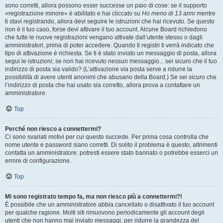
sono corretti, allora possono esser successe un paio di cose: se il supporto
«registrazione minore» è abilitato e hai cliccato su
Ho meno di 13 anni
mentre
ti stavi registrando, allora devi seguire le istruzioni che hai ricevuto. Se questo
non è il tuo caso, forse devi attivare il tuo account. Alcune Board richiedono
che tutte le nuove registrazioni vengano attivate dall’utente stesso o dagli
amministratori, prima di poter accedere. Quando ti registri ti verrà indicato che
tipo di attivazione è richiesta. Se ti è stato inviato un messaggio di posta, allora
segui le istruzioni; se non hai ricevuto nessun messaggio... sei sicuro che il tuo
indirizzo di posta sia valido? (L’attivazione via posta serve a ridurre la
possibilità di avere utenti anonimi che abusano della Board.) Se sei sicuro che
l’indirizzo di posta che hai usato sia corretto, allora prova a contattare un
amministratore.
Top
Perché non riesco a connettermi?
Ci sono svariati motivi per cui questo succede. Per prima cosa controlla che
nome utente e password siano corretti. Di solito il problema è questo, altrimenti
contatta un amministratore: potresti essere stato bannato o potrebbe esserci un
errore di configurazione.
Top
Mi sono registrato tempo fa, ma non riesco più a connettermi?!
È possibile che un amministratore abbia cancellato o disattivato il tuo account
per qualche ragione. Molti siti rimuovono periodicamente gli account degli
utenti che non hanno mai inviato messaggi, per ridurre la grandezza del