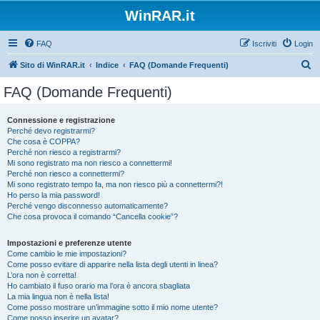
WinRAR.it
FAQ
Iscriviti
Login
C
Sito di WinRAR.it
Indice
FAQ (Domande Frequenti)
e
FAQ (Domande Frequenti)
r
c
Connessione e registrazione
Perché devo registrarmi?
a
Che cosa è COPPA?
Perché non riesco a registrarmi?
Mi sono registrato ma non riesco a connettermi!
Perché non riesco a connettermi?
Mi sono registrato tempo fa, ma non riesco più a connettermi?!
Ho perso la mia password!
Perché vengo disconnesso automaticamente?
Che cosa provoca il comando “Cancella cookie”?
Impostazioni e preferenze utente
Come cambio le mie impostazioni?
Come posso evitare di apparire nella lista degli utenti in linea?
L’ora non è corretta!
Ho cambiato il fuso orario ma l’ora è ancora sbagliata
La mia lingua non è nella lista!
Come posso mostrare un’immagine sotto il mio nome utente?
Come posso inserire un avatar?