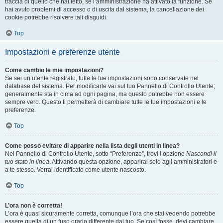
traccia di quello che hai letto, se l’amministrazione ha attivato la funzione. Se
hai avuto problemi di accesso o di uscita dal sistema, la cancellazione dei
cookie potrebbe risolvere tali disguidi.
Top
Impostazioni e preferenze utente
Come cambio le mie impostazioni?
Se sei un utente registrato, tutte le tue impostazioni sono conservate nel
database del sistema. Per modificarle vai sul tuo Pannello di Controllo Utente;
generalmente sta in cima ad ogni pagina, ma questo potrebbe non essere
sempre vero. Questo ti permetterà di cambiare tutte le tue impostazioni e le
preferenze.
Top
Come posso evitare di apparire nella lista degli utenti in linea?
Nel Pannello di Controllo Utente, sotto “Preferenze”, trovi l’opzione
Nascondi il
tuo stato in linea
. Attivando questa opzione, apparirai solo agli amministratori e
a te stesso. Verrai identificato come utente nascosto.
Top
L’ora non è corretta!
L’ora è quasi sicuramente corretta, comunque l’ora che stai vedendo potrebbe
essere quella di un fuso orario differente dal tuo. Se così fosse, devi cambiare