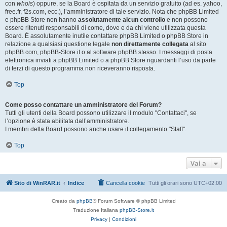
con
whois
) oppure, se la Board è ospitata da un servizio gratuito (ad es. yahoo,
free.fr, f2s.com, ecc.), l’amministratore di tale servizio. Nota che phpBB Limited
e phpBB Store non hanno
assolutamente alcun controllo
e non possono
essere ritenuti responsabili di come, dove e da chi viene utilizzata questa
Board. È assolutamente inutile contattare phpBB Limited o phpBB Store in
relazione a qualsiasi questione legale
non direttamente collegata
al sito
phpBB.com, phpBB-Store.it o al software phpBB stesso. I messaggi di posta
elettronica inviati a phpBB Limited o a phpBB Store riguardanti l’uso da parte
di terzi di questo programma non riceveranno risposta.
Top
Come posso contattare un amministratore del Forum?
Tutti gli utenti della Board possono utilizzare il modulo "Contattaci", se
l’opzione è stata abilitata dall’amministratore.
I membri della Board possono anche usare il collegamento "Staff".
Top
Vai a
Sito di WinRAR.it
Indice
Cancella cookie
Tutti gli orari sono
UTC+02:00
Creato da
phpBB
® Forum Software © phpBB Limited
Traduzione Italiana
phpBB-Store.it
Privacy
|
Condizioni