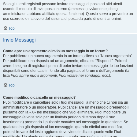
Solo gli utenti registrati possono inviare messaggi di posta ad altri utenti
usando il modulo di invio posta interno (ammesso, ovviamente, che gli
amministratori abbiano abilitato questa funzione). Questo serve a prevenire un
uso scorretto o malevolo del sistema di posta da parte di utenti anonimi.
Top
Invio Messaggi
Come apro un argomento o invio un messaggio in un forum?
Per pubblicare un nuovo argomento in un forum, clicca su “Nuovo argomento”.
Per pubblicare una risposta ad un argomento, clicca su “Rispondi”. Potresti
avere bisogno di registrarti prima di poter inviare un messaggio: le tue funzioni
disponibili sono elencate in fondo alla pagina del forum o dell’argomento (la
lista
Puoi aprire nuovi argomenti
,
Puoi votare nei sondaggi
, ecc.).
Top
Come modifico o cancello un messaggio?
Puoi modificare o cancellare solo i tuoi messaggi, a meno che tu non sia un
amministratore o un moderatore. Puoi cancellare un messaggio premendo il
pulsante con la «X» nel messaggio che vuoi eliminare. Puoi modificare un
messaggio (a volte solo per un limitato periodo di tempo dopo il suo
inserimento) premendo il pulsante
modifica
nel messaggio in questione. Se
qualcuno ha già risposto al tuo messaggio, quando effettui una modifica,
potresti trovare del testo aggiunto dove viene indicato quante volte l’hai
modificato. Un utente normale, generalmente, non può cancellare un