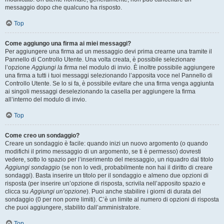
messaggio dopo che qualcuno ha risposto.
Top
Come aggiungo una firma ai miei messaggi?
Per aggiungere una firma ad un messaggio devi prima crearne una tramite il
Pannello di Controllo Utente. Una volta creata, è possibile selezionare
l’opzione
Aggiungi la firma
nel modulo di invio. È inoltre possibile aggiungere
una firma a tutti i tuoi messaggi selezionando l’apposita voce nel Pannello di
Controllo Utente. Se lo si fa, è possibile evitare che una firma venga aggiunta
ai singoli messaggi deselezionando la casella per aggiungere la firma
all’interno del modulo di invio.
Top
Come creo un sondaggio?
Creare un sondaggio è facile: quando inizi un nuovo argomento (o quando
modifichi il primo messaggio di un argomento, se ti è permesso) dovresti
vedere, sotto lo spazio per l’inserimento del messaggio, un riquadro dal titolo
Aggiungi sondaggio
(se non lo vedi, probabilmente non hai il diritto di creare
sondaggi). Basta inserire un titolo per il sondaggio e almeno due opzioni di
risposta (per inserire un’opzione di risposta, scrivila nell’apposito spazio e
clicca su
Aggiungi un’opzione
). Puoi anche stabilire i giorni di durata del
sondaggio (0 per non porre limiti). C’è un limite al numero di opzioni di risposta
che puoi aggiungere, stabilito dall’amministratore.
Top