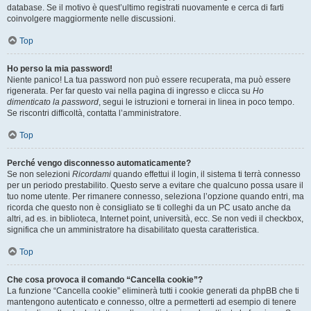
database. Se il motivo è quest’ultimo registrati nuovamente e cerca di farti
coinvolgere maggiormente nelle discussioni.
Top
Ho perso la mia password!
Niente panico! La tua password non può essere recuperata, ma può essere
rigenerata. Per far questo vai nella pagina di ingresso e clicca su
Ho
dimenticato la password
, segui le istruzioni e tornerai in linea in poco tempo.
Se riscontri difficoltà, contatta l’amministratore.
Top
Perché vengo disconnesso automaticamente?
Se non selezioni
Ricordami
quando effettui il login, il sistema ti terrà connesso
per un periodo prestabilito. Questo serve a evitare che qualcuno possa usare il
tuo nome utente. Per rimanere connesso, seleziona l’opzione quando entri, ma
ricorda che questo non è consigliato se ti colleghi da un PC usato anche da
altri, ad es. in biblioteca, Internet point, università, ecc. Se non vedi il checkbox,
significa che un amministratore ha disabilitato questa caratteristica.
Top
Che cosa provoca il comando “Cancella cookie”?
La funzione “Cancella cookie” eliminerà tutti i cookie generati da phpBB che ti
mantengono autenticato e connesso, oltre a permetterti ad esempio di tenere