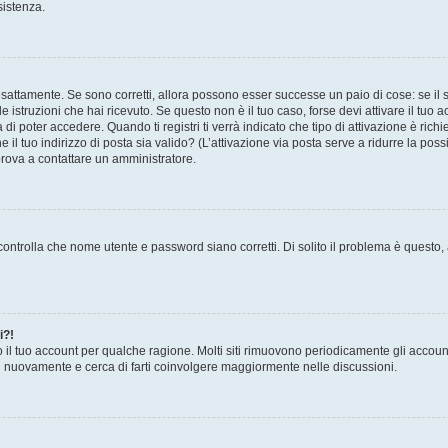
sistenza.
sattamente. Se sono corretti, allora possono esser successe un paio di cose: se il 
le istruzioni che hai ricevuto. Se questo non è il tuo caso, forse devi attivare il tu
di poter accedere. Quando ti registri ti verrà indicato che tipo di attivazione è richi
e il tuo indirizzo di posta sia valido? (L’attivazione via posta serve a ridurre la po
 prova a contattare un amministratore.
ontrolla che nome utente e password siano corretti. Di solito il problema è questo, a
i?!
o il tuo account per qualche ragione. Molti siti rimuovono periodicamente gli accoun
ti nuovamente e cerca di farti coinvolgere maggiormente nelle discussioni.