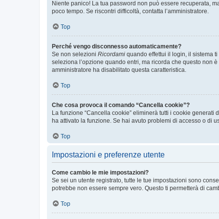
Niente panico! La tua password non può essere recuperata, ma p
poco tempo. Se riscontri difficoltà, contatta l’amministratore.
Top
Perché vengo disconnesso automaticamente?
Se non selezioni
Ricordami
quando effettui il login, il sistem
seleziona l’opzione quando entri, ma ricorda che questo non è con
amministratore ha disabilitato questa caratteristica.
Top
Che cosa provoca il comando “Cancella cookie”?
La funzione “Cancella cookie” eliminerà tutti i cookie generati
ha attivato la funzione. Se hai avuto problemi di accesso o di us
Top
Impostazioni e preferenze utente
Come cambio le mie impostazioni?
Se sei un utente registrato, tutte le tue impostazioni sono con
potrebbe non essere sempre vero. Questo ti permetterà di cambia
Top