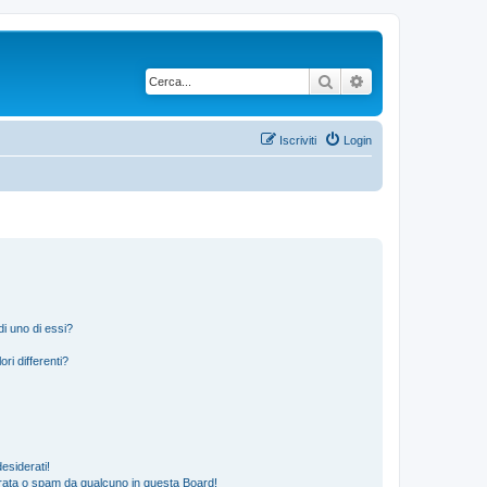
Cerca
Ricerca avanzata
Iscriviti
Login
i uno di essi?
ri differenti?
esiderati!
rata o spam da qualcuno in questa Board!