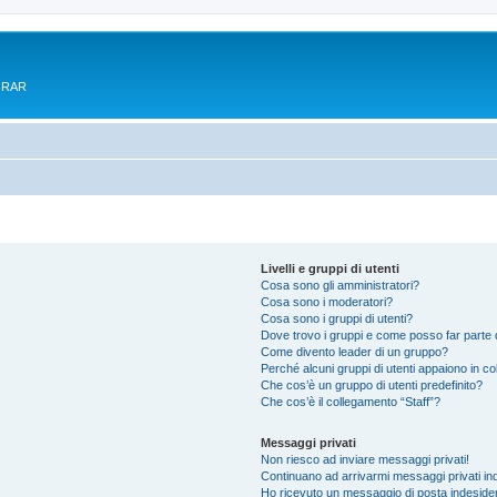
e RAR
Livelli e gruppi di utenti
Cosa sono gli amministratori?
Cosa sono i moderatori?
Cosa sono i gruppi di utenti?
Dove trovo i gruppi e come posso far parte d
Come divento leader di un gruppo?
Perché alcuni gruppi di utenti appaiono in colo
Che cos’è un gruppo di utenti predefinito?
Che cos’è il collegamento “Staff”?
Messaggi privati
Non riesco ad inviare messaggi privati!
Continuano ad arrivarmi messaggi privati ind
Ho ricevuto un messaggio di posta indeside