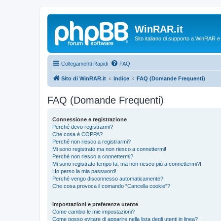
WinRAR.it
Sito italiano di supporto a WinRAR 
Collegamenti Rapidi
FAQ
Sito di WinRAR.it
Indice
FAQ (Domande Frequenti)
FAQ (Domande Frequenti)
Connessione e registrazione
Perché devo registrarmi?
Che cosa è COPPA?
Perché non riesco a registrarmi?
Mi sono registrato ma non riesco a connettermi!
Perché non riesco a connettermi?
Mi sono registrato tempo fa, ma non riesco più a connettermi?!
Ho perso la mia password!
Perché vengo disconnesso automaticamente?
Che cosa provoca il comando “Cancella cookie”?
Impostazioni e preferenze utente
Come cambio le mie impostazioni?
Come posso evitare di apparire nella lista degli utenti in linea?