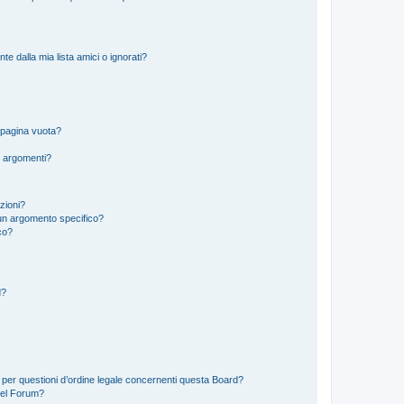
 dalla mia lista amici o ignorati?
 pagina vuota?
i argomenti?
izioni?
un argomento specifico?
co?
d?
 per questioni d’ordine legale concernenti questa Board?
del Forum?