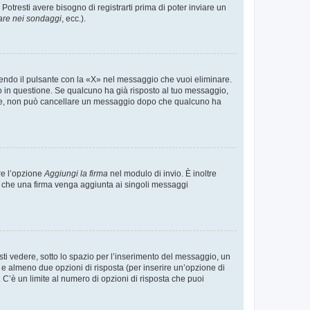
tresti avere bisogno di registrarti prima di poter inviare un
are nei sondaggi
, ecc.).
endo il pulsante con la «X» nel messaggio che vuoi eliminare.
in questione. Se qualcuno ha già risposto al tuo messaggio,
mente, non può cancellare un messaggio dopo che qualcuno ha
re l’opzione
Aggiungi la firma
nel modulo di invio. È inoltre
re che una firma venga aggiunta ai singoli messaggi
i vedere, sotto lo spazio per l’inserimento del messaggio, un
o e almeno due opzioni di risposta (per inserire un’opzione di
). C’è un limite al numero di opzioni di risposta che puoi