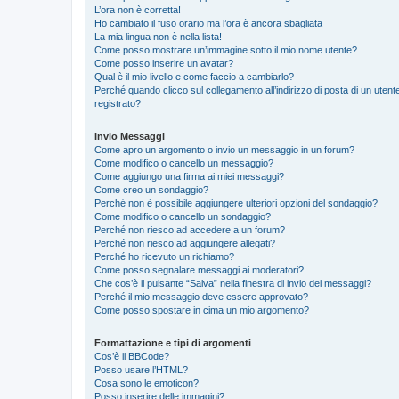
L’ora non è corretta!
Ho cambiato il fuso orario ma l’ora è ancora sbagliata
La mia lingua non è nella lista!
Come posso mostrare un’immagine sotto il mio nome utente?
Come posso inserire un avatar?
Qual è il mio livello e come faccio a cambiarlo?
Perché quando clicco sul collegamento all’indirizzo di posta di un ute
registrato?
Invio Messaggi
Come apro un argomento o invio un messaggio in un forum?
Come modifico o cancello un messaggio?
Come aggiungo una firma ai miei messaggi?
Come creo un sondaggio?
Perché non è possibile aggiungere ulteriori opzioni del sondaggio?
Come modifico o cancello un sondaggio?
Perché non riesco ad accedere a un forum?
Perché non riesco ad aggiungere allegati?
Perché ho ricevuto un richiamo?
Come posso segnalare messaggi ai moderatori?
Che cos’è il pulsante “Salva” nella finestra di invio dei messaggi?
Perché il mio messaggio deve essere approvato?
Come posso spostare in cima un mio argomento?
Formattazione e tipi di argomenti
Cos’è il BBCode?
Posso usare l’HTML?
Cosa sono le emoticon?
Posso inserire delle immagini?