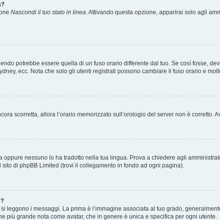
a?
zione
Nascondi il tuo stato in linea
. Attivando questa opzione, apparirai solo agli ammi
ndo potrebbe essere quella di un fuso orario differente dal tuo. Se così fosse, devi 
ydney, ecc. Nota che solo gli utenti registrati possono cambiare il fuso orario e mol
 ancora scorretta, allora l’orario memorizzato sull’orologio del server non è corretto
a oppure nessuno lo ha tradotto nella tua lingua. Prova a chiedere agli amministrator
l sito di phpBB Limited (trovi il collegamento in fondo ad ogni pagina).
e?
 leggono i messaggi. La prima è l’immagine associata al tuo grado, generalmente ha
agine più grande nota come avatar, che in genere è unica e specifica per ogni utente.