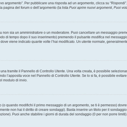
 argomento”. Per pubblicare una risposta ad un argomento, clicca su “Rispondi”. Po
la pagina del forum o dell’argomento (la lista
Puoi aprire nuovi argomenti
,
Puoi vot
 tu non sia un amministratore o un moderatore. Puoi cancellare un messaggio prem
iodo di tempo dopo il suo inserimento) premendo il pulsante
modifica
nel messaggio 
nto dove viene indicato quante volte l’hai modificato. Un utente normale, general
a tramite il Pannello di Controllo Utente. Una volta creata, è possibile seleziona
ndo l’apposita voce nel Pannello di Controllo Utente. Se lo si fa, è possibile evita
el modulo di invio.
(o quando modifichi il primo messaggio di un argomento, se ti è permesso) dovrest
mente non hai il diritto di creare sondaggi). Basta inserire un titolo per il sondaggi
pzione
). Puoi anche stabilire i giorni di durata del sondaggio (0 per non porre limiti