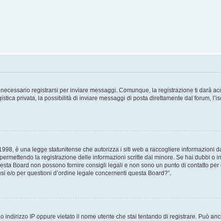
necessario registrarsi per inviare messaggi. Comunque, la registrazione ti darà acce
tica privata, la possibilità di inviare messaggi di posta direttamente dal forum, l’is
98, è una legge statunitense che autorizza i siti web a raccogliere informazioni da 
, permettendo la registrazione delle informazioni scritte dal minore. Se hai dubbi o i
esta Board non possono fornire consigli legali e non sono un punto di contatto per q
i e/o per questioni d’ordine legale concernenti questa Board?”.
 indirizzo IP oppure vietato il nome utente che stai tentando di registrare. Può anch