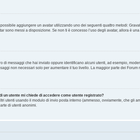
” è possibile aggiungere un avatar utilizzando uno dei seguenti quattro metodi: Gra
atar sono messi a disposizione. Se non ti è concesso l’uso degli avatar, allora è un
mero di messaggi che hai inviato oppure identificano alcuni utenti, ad esempio, mode
ssaggi non necessari solo per aumentare il tuo livello. La maggior parte dei Forum
 di un utente mi chiede di accedere come utente registrato?
altri utenti usando il modulo di invio posta interno (ammesso, ovviamente, che gli a
arte di utenti anonimi.