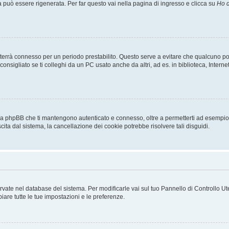
uò essere rigenerata. Per far questo vai nella pagina di ingresso e clicca su
Ho d
a ti terrà connesso per un periodo prestabilito. Questo serve a evitare che qualcuno
sigliato se ti colleghi da un PC usato anche da altri, ad es. in biblioteca, Internet
 da phpBB che ti mantengono autenticato e connesso, oltre a permetterti ad esempio d
cita dal sistema, la cancellazione dei cookie potrebbe risolvere tali disguidi.
servate nel database del sistema. Per modificarle vai sul tuo Pannello di Controllo
re tutte le tue impostazioni e le preferenze.