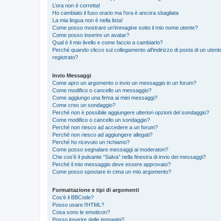
L’ora non è corretta!
Ho cambiato il fuso orario ma l’ora è ancora sbagliata
La mia lingua non è nella lista!
Come posso mostrare un’immagine sotto il mio nome utente?
Come posso inserire un avatar?
Qual è il mio livello e come faccio a cambiarlo?
Perché quando clicco sul collegamento all’indirizzo di posta di un ute
registrato?
Invio Messaggi
Come apro un argomento o invio un messaggio in un forum?
Come modifico o cancello un messaggio?
Come aggiungo una firma ai miei messaggi?
Come creo un sondaggio?
Perché non è possibile aggiungere ulteriori opzioni del sondaggio?
Come modifico o cancello un sondaggio?
Perché non riesco ad accedere a un forum?
Perché non riesco ad aggiungere allegati?
Perché ho ricevuto un richiamo?
Come posso segnalare messaggi ai moderatori?
Che cos’è il pulsante “Salva” nella finestra di invio dei messaggi?
Perché il mio messaggio deve essere approvato?
Come posso spostare in cima un mio argomento?
Formattazione e tipi di argomenti
Cos’è il BBCode?
Posso usare l’HTML?
Cosa sono le emoticon?
Posso inserire delle immagini?