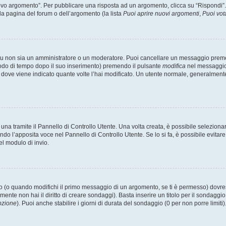
 argomento”. Per pubblicare una risposta ad un argomento, clicca su “Rispondi”. Po
la pagina del forum o dell’argomento (la lista
Puoi aprire nuovi argomenti
,
Puoi vot
 tu non sia un amministratore o un moderatore. Puoi cancellare un messaggio prem
iodo di tempo dopo il suo inserimento) premendo il pulsante
modifica
nel messaggio 
nto dove viene indicato quante volte l’hai modificato. Un utente normale, general
a tramite il Pannello di Controllo Utente. Una volta creata, è possibile seleziona
ndo l’apposita voce nel Pannello di Controllo Utente. Se lo si fa, è possibile evita
el modulo di invio.
(o quando modifichi il primo messaggio di un argomento, se ti è permesso) dovrest
mente non hai il diritto di creare sondaggi). Basta inserire un titolo per il sondaggi
pzione
). Puoi anche stabilire i giorni di durata del sondaggio (0 per non porre limiti