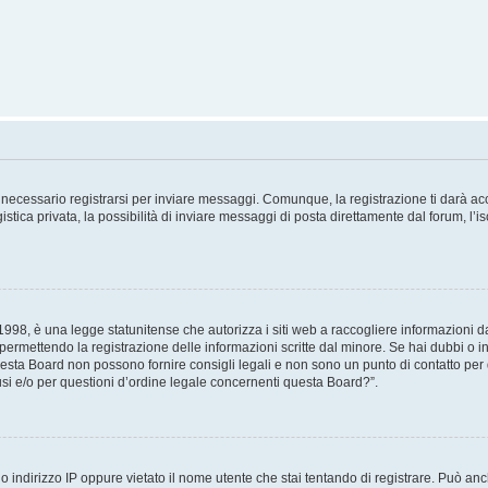
necessario registrarsi per inviare messaggi. Comunque, la registrazione ti darà acce
tica privata, la possibilità di inviare messaggi di posta direttamente dal forum, l’is
98, è una legge statunitense che autorizza i siti web a raccogliere informazioni da 
, permettendo la registrazione delle informazioni scritte dal minore. Se hai dubbi o i
esta Board non possono fornire consigli legali e non sono un punto di contatto per q
i e/o per questioni d’ordine legale concernenti questa Board?”.
 indirizzo IP oppure vietato il nome utente che stai tentando di registrare. Può anch