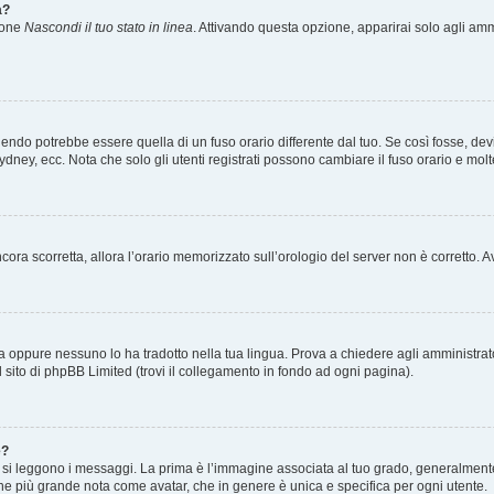
a?
zione
Nascondi il tuo stato in linea
. Attivando questa opzione, apparirai solo agli ammi
ndo potrebbe essere quella di un fuso orario differente dal tuo. Se così fosse, devi 
ydney, ecc. Nota che solo gli utenti registrati possono cambiare il fuso orario e mol
 ancora scorretta, allora l’orario memorizzato sull’orologio del server non è corretto
a oppure nessuno lo ha tradotto nella tua lingua. Prova a chiedere agli amministrator
l sito di phpBB Limited (trovi il collegamento in fondo ad ogni pagina).
e?
 leggono i messaggi. La prima è l’immagine associata al tuo grado, generalmente ha
agine più grande nota come avatar, che in genere è unica e specifica per ogni utente.