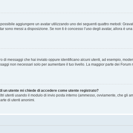
” è possibile aggiungere un avatar utilizzando uno dei seguenti quattro metodi: Gra
atar sono messi a disposizione. Se non ti è concesso l’uso degli avatar, allora è un
mero di messaggi che hai inviato oppure identificano alcuni utenti, ad esempio, mode
ssaggi non necessari solo per aumentare il tuo livello. La maggior parte dei Forum
 di un utente mi chiede di accedere come utente registrato?
altri utenti usando il modulo di invio posta interno (ammesso, ovviamente, che gli a
arte di utenti anonimi.