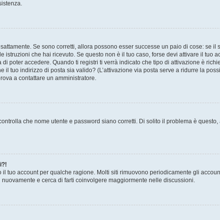
sistenza.
sattamente. Se sono corretti, allora possono esser successe un paio di cose: se il 
le istruzioni che hai ricevuto. Se questo non è il tuo caso, forse devi attivare il tu
di poter accedere. Quando ti registri ti verrà indicato che tipo di attivazione è richi
e il tuo indirizzo di posta sia valido? (L’attivazione via posta serve a ridurre la po
 prova a contattare un amministratore.
ontrolla che nome utente e password siano corretti. Di solito il problema è questo, a
i?!
o il tuo account per qualche ragione. Molti siti rimuovono periodicamente gli accoun
ti nuovamente e cerca di farti coinvolgere maggiormente nelle discussioni.