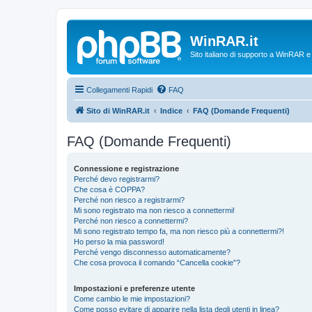
WinRAR.it
Sito italiano di supporto a WinRAR 
Collegamenti Rapidi
FAQ
Sito di WinRAR.it
Indice
FAQ (Domande Frequenti)
FAQ (Domande Frequenti)
Connessione e registrazione
Perché devo registrarmi?
Che cosa è COPPA?
Perché non riesco a registrarmi?
Mi sono registrato ma non riesco a connettermi!
Perché non riesco a connettermi?
Mi sono registrato tempo fa, ma non riesco più a connettermi?!
Ho perso la mia password!
Perché vengo disconnesso automaticamente?
Che cosa provoca il comando “Cancella cookie”?
Impostazioni e preferenze utente
Come cambio le mie impostazioni?
Come posso evitare di apparire nella lista degli utenti in linea?