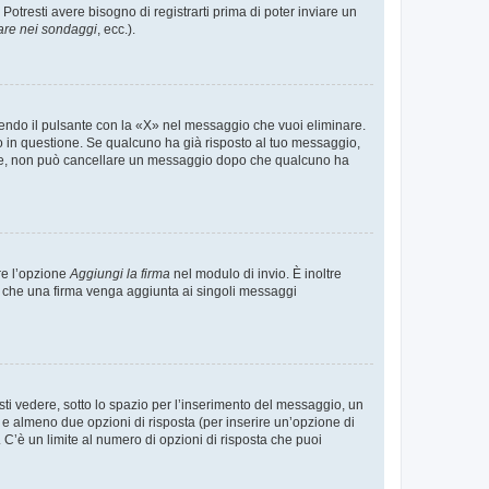
tresti avere bisogno di registrarti prima di poter inviare un
are nei sondaggi
, ecc.).
endo il pulsante con la «X» nel messaggio che vuoi eliminare.
in questione. Se qualcuno ha già risposto al tuo messaggio,
mente, non può cancellare un messaggio dopo che qualcuno ha
re l’opzione
Aggiungi la firma
nel modulo di invio. È inoltre
re che una firma venga aggiunta ai singoli messaggi
i vedere, sotto lo spazio per l’inserimento del messaggio, un
o e almeno due opzioni di risposta (per inserire un’opzione di
). C’è un limite al numero di opzioni di risposta che puoi