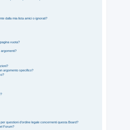
 dalla mia lista amici o ignorati?
 pagina vuota?
i argomenti?
izioni?
un argomento specifico?
co?
d?
 per questioni d’ordine legale concernenti questa Board?
del Forum?