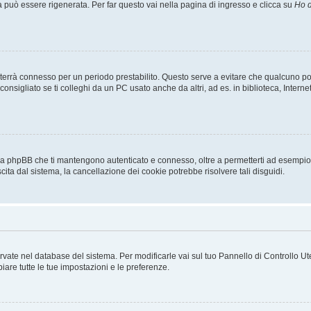
uò essere rigenerata. Per far questo vai nella pagina di ingresso e clicca su
Ho d
a ti terrà connesso per un periodo prestabilito. Questo serve a evitare che qualcuno
sigliato se ti colleghi da un PC usato anche da altri, ad es. in biblioteca, Internet
 da phpBB che ti mantengono autenticato e connesso, oltre a permetterti ad esempio d
cita dal sistema, la cancellazione dei cookie potrebbe risolvere tali disguidi.
servate nel database del sistema. Per modificarle vai sul tuo Pannello di Controllo
re tutte le tue impostazioni e le preferenze.