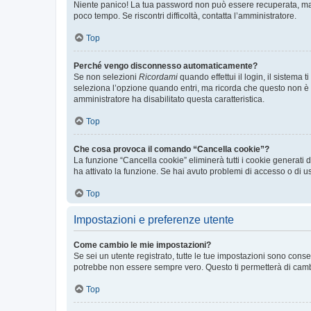
Niente panico! La tua password non può essere recuperata, ma p
poco tempo. Se riscontri difficoltà, contatta l’amministratore.
Top
Perché vengo disconnesso automaticamente?
Se non selezioni
Ricordami
quando effettui il login, il sistem
seleziona l’opzione quando entri, ma ricorda che questo non è con
amministratore ha disabilitato questa caratteristica.
Top
Che cosa provoca il comando “Cancella cookie”?
La funzione “Cancella cookie” eliminerà tutti i cookie generati
ha attivato la funzione. Se hai avuto problemi di accesso o di us
Top
Impostazioni e preferenze utente
Come cambio le mie impostazioni?
Se sei un utente registrato, tutte le tue impostazioni sono con
potrebbe non essere sempre vero. Questo ti permetterà di cambia
Top