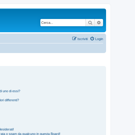
Cerca
Ricerca avanzata
Iscriviti
Login
i uno di essi?
ri differenti?
esiderati!
rata o spam da qualcuno in questa Board!