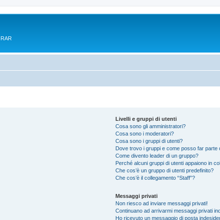
e RAR
Livelli e gruppi di utenti
Cosa sono gli amministratori?
Cosa sono i moderatori?
Cosa sono i gruppi di utenti?
Dove trovo i gruppi e come posso far parte d
Come divento leader di un gruppo?
Perché alcuni gruppi di utenti appaiono in colo
Che cos’è un gruppo di utenti predefinito?
Che cos’è il collegamento “Staff”?
Messaggi privati
Non riesco ad inviare messaggi privati!
Continuano ad arrivarmi messaggi privati ind
Ho ricevuto un messaggio di posta indeside