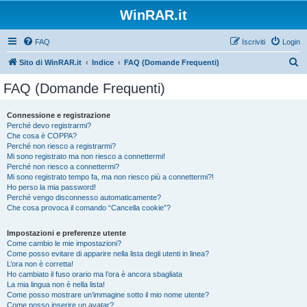
WinRAR.it
FAQ
Iscriviti
Login
C
Sito di WinRAR.it
Indice
FAQ (Domande Frequenti)
e
FAQ (Domande Frequenti)
r
c
Connessione e registrazione
Perché devo registrarmi?
a
Che cosa è COPPA?
Perché non riesco a registrarmi?
Mi sono registrato ma non riesco a connettermi!
Perché non riesco a connettermi?
Mi sono registrato tempo fa, ma non riesco più a connettermi?!
Ho perso la mia password!
Perché vengo disconnesso automaticamente?
Che cosa provoca il comando “Cancella cookie”?
Impostazioni e preferenze utente
Come cambio le mie impostazioni?
Come posso evitare di apparire nella lista degli utenti in linea?
L’ora non è corretta!
Ho cambiato il fuso orario ma l’ora è ancora sbagliata
La mia lingua non è nella lista!
Come posso mostrare un’immagine sotto il mio nome utente?
Come posso inserire un avatar?