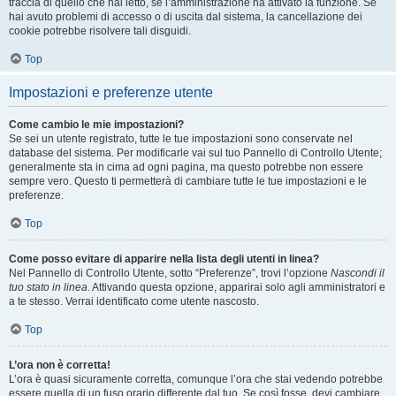
traccia di quello che hai letto, se l’amministrazione ha attivato la funzione. Se
hai avuto problemi di accesso o di uscita dal sistema, la cancellazione dei
cookie potrebbe risolvere tali disguidi.
Top
Impostazioni e preferenze utente
Come cambio le mie impostazioni?
Se sei un utente registrato, tutte le tue impostazioni sono conservate nel
database del sistema. Per modificarle vai sul tuo Pannello di Controllo Utente;
generalmente sta in cima ad ogni pagina, ma questo potrebbe non essere
sempre vero. Questo ti permetterà di cambiare tutte le tue impostazioni e le
preferenze.
Top
Come posso evitare di apparire nella lista degli utenti in linea?
Nel Pannello di Controllo Utente, sotto “Preferenze”, trovi l’opzione
Nascondi il
tuo stato in linea
. Attivando questa opzione, apparirai solo agli amministratori e
a te stesso. Verrai identificato come utente nascosto.
Top
L’ora non è corretta!
L’ora è quasi sicuramente corretta, comunque l’ora che stai vedendo potrebbe
essere quella di un fuso orario differente dal tuo. Se così fosse, devi cambiare