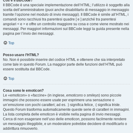
Cos’è il BBCode?
Il BBCode è una speciale implementazione dell’HTML; l’utilizzo è soggetto alla
scelta dell’amministratore (puoi anche disabilitarlo di messaggio in messaggio
tramite l’opzione nel modulo di invio messaggi). Il BBCode è simile all’HTML, i
comandi sono racchiusi tra parentesi quadre [ e ] anziché tra parentesi
angolari < e > e offre un controllo maggiore su cosa e come viene mostrato nei
messaggi. Per maggiori informazioni sul BBCode leggi la guida presente nella
pagina per l’invio dei messaggi.
Top
Posso usare l’HTML?
No. Non è possibile inserire del codice HTML e ottenere che sia interpretato
come tale in questo Forum. La maggior parte delle funzioni dell’HTML può
essere sostituita dal BBCode.
Top
Cosa sono le emoticon?
Le «emoticon» o «faccine» (in inglese,
emoticons
o
smileys
) sono piccole
immagini che possono essere usate per esprimere una sensazione o
un’emozione con pochi caratteri; ad es. :) significa felice, :( significa triste.
Questo Forum trasforma automaticamente queste serie di caratteri in immagini.
La lista completa delle emoticon è visibile nella pagina di invio messaggi.
Cerca di non esagerare nell’uso delle emoticon, possono facilmente rendere
un messaggio illeggibile, e un moderatore potrebbe decidere di modificarlo o
addirittura rimuoverlo.