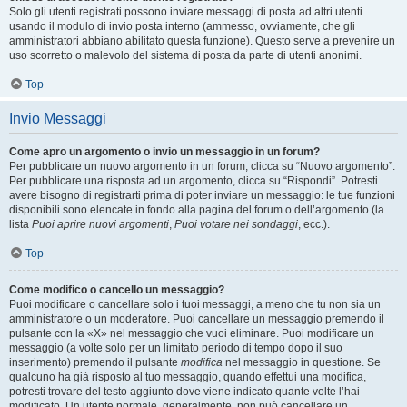
Solo gli utenti registrati possono inviare messaggi di posta ad altri utenti
usando il modulo di invio posta interno (ammesso, ovviamente, che gli
amministratori abbiano abilitato questa funzione). Questo serve a prevenire un
uso scorretto o malevolo del sistema di posta da parte di utenti anonimi.
Top
Invio Messaggi
Come apro un argomento o invio un messaggio in un forum?
Per pubblicare un nuovo argomento in un forum, clicca su “Nuovo argomento”.
Per pubblicare una risposta ad un argomento, clicca su “Rispondi”. Potresti
avere bisogno di registrarti prima di poter inviare un messaggio: le tue funzioni
disponibili sono elencate in fondo alla pagina del forum o dell’argomento (la
lista
Puoi aprire nuovi argomenti
,
Puoi votare nei sondaggi
, ecc.).
Top
Come modifico o cancello un messaggio?
Puoi modificare o cancellare solo i tuoi messaggi, a meno che tu non sia un
amministratore o un moderatore. Puoi cancellare un messaggio premendo il
pulsante con la «X» nel messaggio che vuoi eliminare. Puoi modificare un
messaggio (a volte solo per un limitato periodo di tempo dopo il suo
inserimento) premendo il pulsante
modifica
nel messaggio in questione. Se
qualcuno ha già risposto al tuo messaggio, quando effettui una modifica,
potresti trovare del testo aggiunto dove viene indicato quante volte l’hai
modificato. Un utente normale, generalmente, non può cancellare un