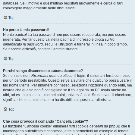
database. Se il motivo è quest’ultimo registrati nuovamente e cerca di farti
coinvolgere maggiormente nelle discussioni.
Top
Ho perso la mia password!
Niente panico! La tua password non può essere recuperata, ma può essere
rigenerata. Per far questo vai nella pagina di ingresso e clicca su
Ho
dimenticato la password
, segui le istruzioni e tornerai in linea in poco tempo.
Se riscontri difficoltà, contatta l’amministratore.
Top
Perché vengo disconnesso automaticamente?
Se non selezioni
Ricordami
quando effettui il login, il sistema ti terrà connesso
per un periodo prestabilito. Questo serve a evitare che qualcuno possa usare il
tuo nome utente. Per rimanere connesso, seleziona l’opzione quando entri, ma
ricorda che questo non è consigliato se ti colleghi da un PC usato anche da
altri, ad es. in biblioteca, Internet point, università, ecc. Se non vedi il checkbox,
significa che un amministratore ha disabilitato questa caratteristica.
Top
Che cosa provoca il comando “Cancella cookie”?
La funzione “Cancella cookie” eliminerà tutti i cookie generati da phpBB che ti
mantengono autenticato e connesso, oltre a permetterti ad esempio di tenere