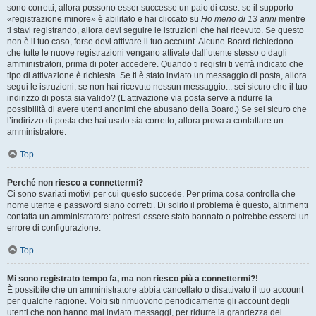
sono corretti, allora possono esser successe un paio di cose: se il supporto
«registrazione minore» è abilitato e hai cliccato su
Ho meno di 13 anni
mentre
ti stavi registrando, allora devi seguire le istruzioni che hai ricevuto. Se questo
non è il tuo caso, forse devi attivare il tuo account. Alcune Board richiedono
che tutte le nuove registrazioni vengano attivate dall’utente stesso o dagli
amministratori, prima di poter accedere. Quando ti registri ti verrà indicato che
tipo di attivazione è richiesta. Se ti è stato inviato un messaggio di posta, allora
segui le istruzioni; se non hai ricevuto nessun messaggio... sei sicuro che il tuo
indirizzo di posta sia valido? (L’attivazione via posta serve a ridurre la
possibilità di avere utenti anonimi che abusano della Board.) Se sei sicuro che
l’indirizzo di posta che hai usato sia corretto, allora prova a contattare un
amministratore.
Top
Perché non riesco a connettermi?
Ci sono svariati motivi per cui questo succede. Per prima cosa controlla che
nome utente e password siano corretti. Di solito il problema è questo, altrimenti
contatta un amministratore: potresti essere stato bannato o potrebbe esserci un
errore di configurazione.
Top
Mi sono registrato tempo fa, ma non riesco più a connettermi?!
È possibile che un amministratore abbia cancellato o disattivato il tuo account
per qualche ragione. Molti siti rimuovono periodicamente gli account degli
utenti che non hanno mai inviato messaggi, per ridurre la grandezza del