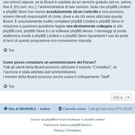
con
whois
) oppure, se la Board è ospitata da un servizio gratuito (ad es. yahoo,
free.fr, f2s.com, ecc.), l’amministratore di tale servizio. Nota che phpBB Limited
e phpBB Store non hanno
assolutamente alcun controllo
e non possono
essere ritenuti responsabili di come, dove e da chi viene utilizzata questa
Board. È assolutamente inutile contattare phpBB Limited o phpBB Store in
relazione a qualsiasi questione legale
non direttamente collegata
al sito
phpBB.com, phpBB-Store.it o al software phpBB stesso. I messaggi di posta
elettronica inviati a phpBB Limited o a phpBB Store riguardanti l’uso da parte
di terzi di questo programma non riceveranno risposta.
Top
Come posso contattare un amministratore del Forum?
Tutti gli utenti della Board possono utilizzare il modulo "Contattaci", se
l’opzione è stata abilitata dall’amministratore.
I membri della Board possono anche usare il collegamento "Staff".
Top
Vai a
Sito di WinRAR.it
Indice
Cancella cookie
Tutti gli orari sono
UTC+02:00
Creato da
phpBB
® Forum Software © phpBB Limited
Traduzione Italiana
phpBB-Store.it
Privacy
|
Condizioni