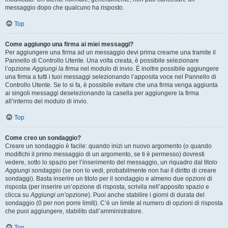
messaggio dopo che qualcuno ha risposto.
Top
Come aggiungo una firma ai miei messaggi?
Per aggiungere una firma ad un messaggio devi prima crearne una tramite il
Pannello di Controllo Utente. Una volta creata, è possibile selezionare
l’opzione
Aggiungi la firma
nel modulo di invio. È inoltre possibile aggiungere
una firma a tutti i tuoi messaggi selezionando l’apposita voce nel Pannello di
Controllo Utente. Se lo si fa, è possibile evitare che una firma venga aggiunta
ai singoli messaggi deselezionando la casella per aggiungere la firma
all’interno del modulo di invio.
Top
Come creo un sondaggio?
Creare un sondaggio è facile: quando inizi un nuovo argomento (o quando
modifichi il primo messaggio di un argomento, se ti è permesso) dovresti
vedere, sotto lo spazio per l’inserimento del messaggio, un riquadro dal titolo
Aggiungi sondaggio
(se non lo vedi, probabilmente non hai il diritto di creare
sondaggi). Basta inserire un titolo per il sondaggio e almeno due opzioni di
risposta (per inserire un’opzione di risposta, scrivila nell’apposito spazio e
clicca su
Aggiungi un’opzione
). Puoi anche stabilire i giorni di durata del
sondaggio (0 per non porre limiti). C’è un limite al numero di opzioni di risposta
che puoi aggiungere, stabilito dall’amministratore.
Top