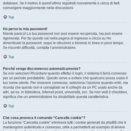
database. Se il motivo è quest’ultimo registrati nuovamente e cerca di farti
coinvolgere maggiormente nelle discussioni.
Top
Ho perso la mia password!
Niente panico! La tua password non può essere recuperata, ma può essere
rigenerata. Per far questo vai nella pagina di ingresso e clicca su
Ho
dimenticato la password
, segui le istruzioni e tornerai in linea in poco tempo.
Se riscontri difficoltà, contatta l’amministratore.
Top
Perché vengo disconnesso automaticamente?
Se non selezioni
Ricordami
quando effettui il login, il sistema ti terrà connesso
per un periodo prestabilito. Questo serve a evitare che qualcuno possa usare il
tuo nome utente. Per rimanere connesso, seleziona l’opzione quando entri, ma
ricorda che questo non è consigliato se ti colleghi da un PC usato anche da
altri, ad es. in biblioteca, Internet point, università, ecc. Se non vedi il checkbox,
significa che un amministratore ha disabilitato questa caratteristica.
Top
Che cosa provoca il comando “Cancella cookie”?
La funzione “Cancella cookie” eliminerà tutti i cookie generati da phpBB che ti
mantengono autenticato e connesso, oltre a permetterti ad esempio di tenere