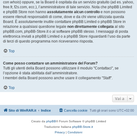
con
whois
) oppure, se la Board è ospitata da un servizio gratuito (ad es. yahoo,
free.fr, f2s.com, ecc.), l’amministratore di tale servizio. Nota che phpBB Limited
e phpBB Store non hanno
assolutamente alcun controllo
e non possono
essere ritenuti responsabili di come, dove e da chi viene utilizzata questa
Board. È assolutamente inutile contattare phpBB Limited o phpBB Store in
relazione a qualsiasi questione legale
non direttamente collegata
al sito
phpBB.com, phpBB-Store.it o al software phpBB stesso. I messaggi di posta
elettronica inviati a phpBB Limited o a phpBB Store riguardanti l’uso da parte
di terzi di questo programma non riceveranno risposta.
Top
Come posso contattare un amministratore del Forum?
Tutti gli utenti della Board possono utilizzare il modulo "Contattaci", se
l’opzione è stata abilitata dall’amministratore.
I membri della Board possono anche usare il collegamento "Staff".
Top
Vai a
Sito di WinRAR.it
Indice
Cancella cookie
Tutti gli orari sono
UTC+02:00
Creato da
phpBB
® Forum Software © phpBB Limited
Traduzione Italiana
phpBB-Store.it
Privacy
|
Condizioni