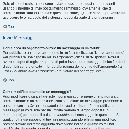
Solo gli utenti registrati possono inviare messaggi di posta ad altri utenti
usando il modulo di invio posta interno (ammesso, ovviamente, che gli
amministratori abbiano abilitato questa funzione). Questo serve a prevenire un
uso scorretto o malevolo del sistema di posta da parte di utenti anonimi.
Top
Invio Messaggi
Come apro un argomento o invio un messaggio in un forum?
Per pubblicare un nuovo argomento in un forum, clicca su “Nuovo argomento”.
Per pubblicare una risposta ad un argomento, clicca su “Rispondi”. Potresti
avere bisogno di registrarti prima di poter inviare un messaggio: le tue funzioni
disponibili sono elencate in fondo alla pagina del forum o dell’argomento (la
lista
Puoi aprire nuovi argomenti
,
Puoi votare nei sondaggi
, ecc.).
Top
Come modifico o cancello un messaggio?
Puoi modificare o cancellare solo i tuoi messaggi, a meno che tu non sia un
amministratore o un moderatore. Puoi cancellare un messaggio premendo il
pulsante con la «X» nel messaggio che vuoi eliminare. Puoi modificare un
messaggio (a volte solo per un limitato periodo di tempo dopo il suo
inserimento) premendo il pulsante
modifica
nel messaggio in questione. Se
qualcuno ha già risposto al tuo messaggio, quando effettui una modifica,
potresti trovare del testo aggiunto dove viene indicato quante volte l’hai
modificato. Un utente normale, generalmente, non può cancellare un