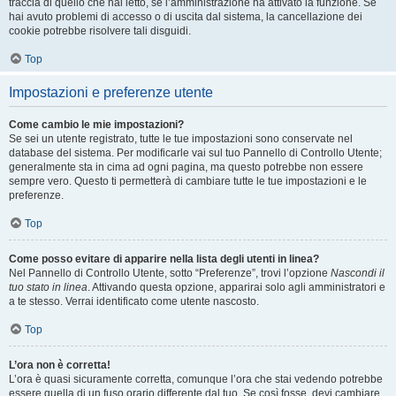
traccia di quello che hai letto, se l’amministrazione ha attivato la funzione. Se
hai avuto problemi di accesso o di uscita dal sistema, la cancellazione dei
cookie potrebbe risolvere tali disguidi.
Top
Impostazioni e preferenze utente
Come cambio le mie impostazioni?
Se sei un utente registrato, tutte le tue impostazioni sono conservate nel
database del sistema. Per modificarle vai sul tuo Pannello di Controllo Utente;
generalmente sta in cima ad ogni pagina, ma questo potrebbe non essere
sempre vero. Questo ti permetterà di cambiare tutte le tue impostazioni e le
preferenze.
Top
Come posso evitare di apparire nella lista degli utenti in linea?
Nel Pannello di Controllo Utente, sotto “Preferenze”, trovi l’opzione
Nascondi il
tuo stato in linea
. Attivando questa opzione, apparirai solo agli amministratori e
a te stesso. Verrai identificato come utente nascosto.
Top
L’ora non è corretta!
L’ora è quasi sicuramente corretta, comunque l’ora che stai vedendo potrebbe
essere quella di un fuso orario differente dal tuo. Se così fosse, devi cambiare