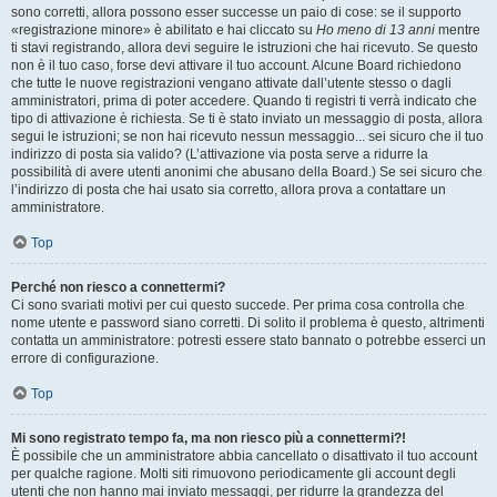
sono corretti, allora possono esser successe un paio di cose: se il supporto
«registrazione minore» è abilitato e hai cliccato su
Ho meno di 13 anni
mentre
ti stavi registrando, allora devi seguire le istruzioni che hai ricevuto. Se questo
non è il tuo caso, forse devi attivare il tuo account. Alcune Board richiedono
che tutte le nuove registrazioni vengano attivate dall’utente stesso o dagli
amministratori, prima di poter accedere. Quando ti registri ti verrà indicato che
tipo di attivazione è richiesta. Se ti è stato inviato un messaggio di posta, allora
segui le istruzioni; se non hai ricevuto nessun messaggio... sei sicuro che il tuo
indirizzo di posta sia valido? (L’attivazione via posta serve a ridurre la
possibilità di avere utenti anonimi che abusano della Board.) Se sei sicuro che
l’indirizzo di posta che hai usato sia corretto, allora prova a contattare un
amministratore.
Top
Perché non riesco a connettermi?
Ci sono svariati motivi per cui questo succede. Per prima cosa controlla che
nome utente e password siano corretti. Di solito il problema è questo, altrimenti
contatta un amministratore: potresti essere stato bannato o potrebbe esserci un
errore di configurazione.
Top
Mi sono registrato tempo fa, ma non riesco più a connettermi?!
È possibile che un amministratore abbia cancellato o disattivato il tuo account
per qualche ragione. Molti siti rimuovono periodicamente gli account degli
utenti che non hanno mai inviato messaggi, per ridurre la grandezza del