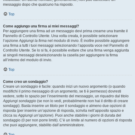
messaggio dopo che qualcuno ha risposto.
Top
Come aggiungo una firma ai miei messaggi?
Per aggiungere una firma ad un messaggio devi prima crearne una tramite il
Pannello di Controllo Utente. Una volta creata, è possibile selezionare
l’opzione
Aggiungi la firma
nel modulo di invio. È inoltre possibile aggiungere
una firma a tutti i tuoi messaggi selezionando l’apposita voce nel Pannello di
Controllo Utente. Se lo si fa, è possibile evitare che una firma venga aggiunta
ai singoli messaggi deselezionando la casella per aggiungere la firma
all’interno del modulo di invio.
Top
Come creo un sondaggio?
Creare un sondaggio è facile: quando inizi un nuovo argomento (o quando
modifichi il primo messaggio di un argomento, se ti è permesso) dovresti
vedere, sotto lo spazio per l’inserimento del messaggio, un riquadro dal titolo
Aggiungi sondaggio
(se non lo vedi, probabilmente non hai il diritto di creare
sondaggi). Basta inserire un titolo per il sondaggio e almeno due opzioni di
risposta (per inserire un’opzione di risposta, scrivila nell’apposito spazio e
clicca su
Aggiungi un’opzione
). Puoi anche stabilire i giorni di durata del
sondaggio (0 per non porre limiti). C’è un limite al numero di opzioni di risposta
che puoi aggiungere, stabilito dall’amministratore.
Top