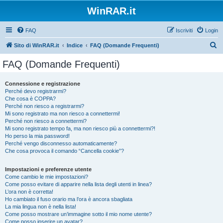
WinRAR.it
FAQ
Iscriviti
Login
C
Sito di WinRAR.it
Indice
FAQ (Domande Frequenti)
e
FAQ (Domande Frequenti)
r
c
Connessione e registrazione
Perché devo registrarmi?
a
Che cosa è COPPA?
Perché non riesco a registrarmi?
Mi sono registrato ma non riesco a connettermi!
Perché non riesco a connettermi?
Mi sono registrato tempo fa, ma non riesco più a connettermi?!
Ho perso la mia password!
Perché vengo disconnesso automaticamente?
Che cosa provoca il comando “Cancella cookie”?
Impostazioni e preferenze utente
Come cambio le mie impostazioni?
Come posso evitare di apparire nella lista degli utenti in linea?
L’ora non è corretta!
Ho cambiato il fuso orario ma l’ora è ancora sbagliata
La mia lingua non è nella lista!
Come posso mostrare un’immagine sotto il mio nome utente?
Come posso inserire un avatar?