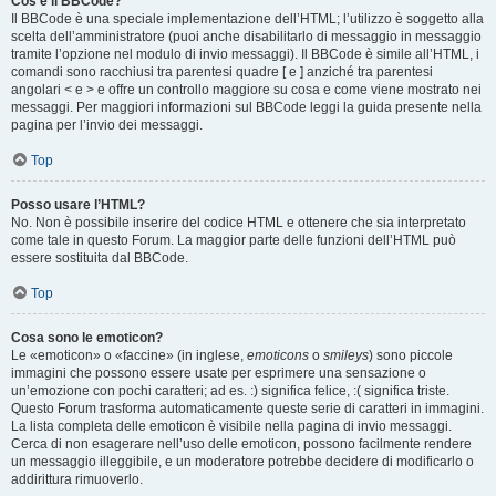
Cos’è il BBCode?
Il BBCode è una speciale implementazione dell’HTML; l’utilizzo è soggetto alla
scelta dell’amministratore (puoi anche disabilitarlo di messaggio in messaggio
tramite l’opzione nel modulo di invio messaggi). Il BBCode è simile all’HTML, i
comandi sono racchiusi tra parentesi quadre [ e ] anziché tra parentesi
angolari < e > e offre un controllo maggiore su cosa e come viene mostrato nei
messaggi. Per maggiori informazioni sul BBCode leggi la guida presente nella
pagina per l’invio dei messaggi.
Top
Posso usare l’HTML?
No. Non è possibile inserire del codice HTML e ottenere che sia interpretato
come tale in questo Forum. La maggior parte delle funzioni dell’HTML può
essere sostituita dal BBCode.
Top
Cosa sono le emoticon?
Le «emoticon» o «faccine» (in inglese,
emoticons
o
smileys
) sono piccole
immagini che possono essere usate per esprimere una sensazione o
un’emozione con pochi caratteri; ad es. :) significa felice, :( significa triste.
Questo Forum trasforma automaticamente queste serie di caratteri in immagini.
La lista completa delle emoticon è visibile nella pagina di invio messaggi.
Cerca di non esagerare nell’uso delle emoticon, possono facilmente rendere
un messaggio illeggibile, e un moderatore potrebbe decidere di modificarlo o
addirittura rimuoverlo.