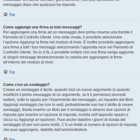
messaggio dopo che qualcuno ha risposto.
Top
Come aggiungo una firma ai miei messaggi?
Per aggiungere una firma ad un messaggio devi prima crearne una tramite il
Pannello di Controllo Utente. Una volta creata, è possibile selezionare
l’opzione
Aggiungi la firma
nel modulo di invio. È inoltre possibile aggiungere
una firma a tutti i tuoi messaggi selezionando l’apposita voce nel Pannello di
Controllo Utente. Se lo si fa, è possibile evitare che una firma venga aggiunta
ai singoli messaggi deselezionando la casella per aggiungere la firma
all’interno del modulo di invio.
Top
Come creo un sondaggio?
Creare un sondaggio è facile: quando inizi un nuovo argomento (o quando
modifichi il primo messaggio di un argomento, se ti è permesso) dovresti
vedere, sotto lo spazio per l’inserimento del messaggio, un riquadro dal titolo
Aggiungi sondaggio
(se non lo vedi, probabilmente non hai il diritto di creare
sondaggi). Basta inserire un titolo per il sondaggio e almeno due opzioni di
risposta (per inserire un’opzione di risposta, scrivila nell’apposito spazio e
clicca su
Aggiungi un’opzione
). Puoi anche stabilire i giorni di durata del
sondaggio (0 per non porre limiti). C’è un limite al numero di opzioni di risposta
che puoi aggiungere, stabilito dall’amministratore.
Top