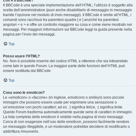
Cos’è il BBCode?
Il BBCode è una speciale implementazione dell’HTML; l’utilizzo è soggetto alla
scelta dell’amministratore (puoi anche disabilitarlo di messaggio in messaggio
tramite l’opzione nel modulo di invio messaggi). Il BBCode è simile all’HTML, i
comandi sono racchiusi tra parentesi quadre [ e ] anziché tra parentesi
angolari < e > e offre un controllo maggiore su cosa e come viene mostrato nei
messaggi. Per maggiori informazioni sul BBCode leggi la guida presente nella
pagina per l’invio dei messaggi.
Top
Posso usare l’HTML?
No. Non è possibile inserire del codice HTML e ottenere che sia interpretato
come tale in questo Forum. La maggior parte delle funzioni dell’HTML può
essere sostituita dal BBCode.
Top
Cosa sono le emoticon?
Le «emoticon» o «faccine» (in inglese,
emoticons
o
smileys
) sono piccole
immagini che possono essere usate per esprimere una sensazione o
un’emozione con pochi caratteri; ad es. :) significa felice, :( significa triste.
Questo Forum trasforma automaticamente queste serie di caratteri in immagini.
La lista completa delle emoticon è visibile nella pagina di invio messaggi.
Cerca di non esagerare nell’uso delle emoticon, possono facilmente rendere
un messaggio illeggibile, e un moderatore potrebbe decidere di modificarlo o
addirittura rimuoverlo.