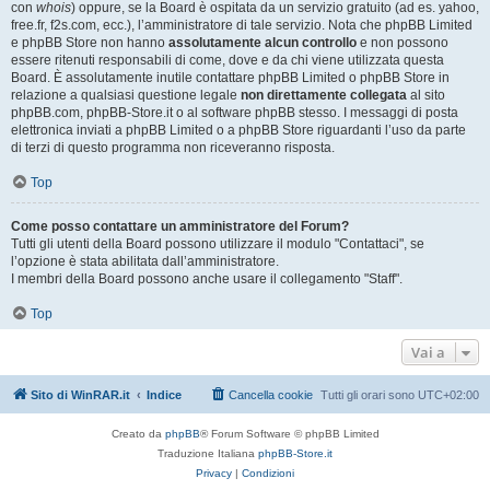
con
whois
) oppure, se la Board è ospitata da un servizio gratuito (ad es. yahoo,
free.fr, f2s.com, ecc.), l’amministratore di tale servizio. Nota che phpBB Limited
e phpBB Store non hanno
assolutamente alcun controllo
e non possono
essere ritenuti responsabili di come, dove e da chi viene utilizzata questa
Board. È assolutamente inutile contattare phpBB Limited o phpBB Store in
relazione a qualsiasi questione legale
non direttamente collegata
al sito
phpBB.com, phpBB-Store.it o al software phpBB stesso. I messaggi di posta
elettronica inviati a phpBB Limited o a phpBB Store riguardanti l’uso da parte
di terzi di questo programma non riceveranno risposta.
Top
Come posso contattare un amministratore del Forum?
Tutti gli utenti della Board possono utilizzare il modulo "Contattaci", se
l’opzione è stata abilitata dall’amministratore.
I membri della Board possono anche usare il collegamento "Staff".
Top
Vai a
Sito di WinRAR.it
Indice
Cancella cookie
Tutti gli orari sono
UTC+02:00
Creato da
phpBB
® Forum Software © phpBB Limited
Traduzione Italiana
phpBB-Store.it
Privacy
|
Condizioni