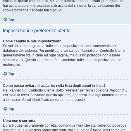
traccia di quello che hai letto, se l’amministrazione ha attivato la funzione. Se
hai avuto problemi di accesso o di uscita dal sistema, la cancellazione dei
cookie potrebbe risolvere tali disguidi.
Top
Impostazioni e preferenze utente
Come cambio le mie impostazioni?
Se sei un utente registrato, tutte le tue impostazioni sono conservate nel
database del sistema. Per modificarle vai sul tuo Pannello di Controllo Utente;
generalmente sta in cima ad ogni pagina, ma questo potrebbe non essere
sempre vero. Questo ti permetterà di cambiare tutte le tue impostazioni e le
preferenze.
Top
Come posso evitare di apparire nella lista degli utenti in linea?
Nel Pannello di Controllo Utente, sotto “Preferenze”, trovi l’opzione
Nascondi il
tuo stato in linea
. Attivando questa opzione, apparirai solo agli amministratori e
a te stesso. Verrai identificato come utente nascosto.
Top
L’ora non è corretta!
L’ora è quasi sicuramente corretta, comunque l’ora che stai vedendo potrebbe
essere quella di un fuso orario differente dal tuo. Se così fosse, devi cambiare