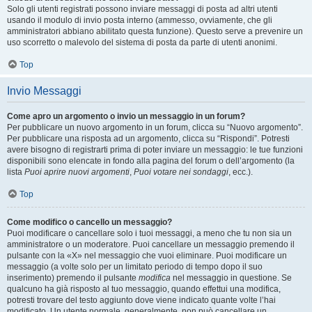
Solo gli utenti registrati possono inviare messaggi di posta ad altri utenti
usando il modulo di invio posta interno (ammesso, ovviamente, che gli
amministratori abbiano abilitato questa funzione). Questo serve a prevenire un
uso scorretto o malevolo del sistema di posta da parte di utenti anonimi.
Top
Invio Messaggi
Come apro un argomento o invio un messaggio in un forum?
Per pubblicare un nuovo argomento in un forum, clicca su “Nuovo argomento”.
Per pubblicare una risposta ad un argomento, clicca su “Rispondi”. Potresti
avere bisogno di registrarti prima di poter inviare un messaggio: le tue funzioni
disponibili sono elencate in fondo alla pagina del forum o dell’argomento (la
lista
Puoi aprire nuovi argomenti
,
Puoi votare nei sondaggi
, ecc.).
Top
Come modifico o cancello un messaggio?
Puoi modificare o cancellare solo i tuoi messaggi, a meno che tu non sia un
amministratore o un moderatore. Puoi cancellare un messaggio premendo il
pulsante con la «X» nel messaggio che vuoi eliminare. Puoi modificare un
messaggio (a volte solo per un limitato periodo di tempo dopo il suo
inserimento) premendo il pulsante
modifica
nel messaggio in questione. Se
qualcuno ha già risposto al tuo messaggio, quando effettui una modifica,
potresti trovare del testo aggiunto dove viene indicato quante volte l’hai
modificato. Un utente normale, generalmente, non può cancellare un