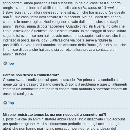
sono corretti, allora possono esser successe un paio di cose: se il supporto
«registrazione minore» è abilitato e hai cliccato su
Ho meno di 13 anni
mentre
ti stavi registrando, allora devi seguire le istruzioni che hai ricevuto. Se questo
non è il tuo caso, forse devi attivare il tuo account. Alcune Board richiedono
che tutte le nuove registrazioni vengano attivate dall’utente stesso o dagli
amministratori, prima di poter accedere. Quando ti registri ti verrà indicato che
tipo di attivazione è richiesta. Se ti è stato inviato un messaggio di posta, allora
segui le istruzioni; se non hai ricevuto nessun messaggio... sei sicuro che il tuo
indirizzo di posta sia valido? (L’attivazione via posta serve a ridurre la
possibilità di avere utenti anonimi che abusano della Board.) Se sei sicuro che
l’indirizzo di posta che hai usato sia corretto, allora prova a contattare un
amministratore.
Top
Perché non riesco a connettermi?
Ci sono svariati motivi per cui questo succede. Per prima cosa controlla che
nome utente e password siano corretti. Di solito il problema è questo, altrimenti
contatta un amministratore: potresti essere stato bannato o potrebbe esserci un
errore di configurazione.
Top
Mi sono registrato tempo fa, ma non riesco più a connettermi?!
È possibile che un amministratore abbia cancellato o disattivato il tuo account
per qualche ragione. Molti siti rimuovono periodicamente gli account degli
utenti che non hanno mai inviato messaggi, per ridurre la grandezza del