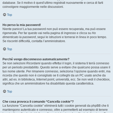
database. Se il motivo è quest’ultimo registrati nuovamente e cerca di farti
coinvolgere maggiormente nelle discussioni.
Top
Ho perso la mia password!
Niente panico! La tua password non può essere recuperata, ma può essere
rigenerata. Per far questo vai nella pagina di ingresso e clicca su
Ho
dimenticato la password
, segui le istruzioni e tornerai in linea in poco tempo.
Se riscontri difficoltà, contatta l’amministratore.
Top
Perché vengo disconnesso automaticamente?
Se non selezioni
Ricordami
quando effettui il login, il sistema ti terrà connesso
per un periodo prestabilito. Questo serve a evitare che qualcuno possa usare il
tuo nome utente. Per rimanere connesso, seleziona l’opzione quando entri, ma
ricorda che questo non è consigliato se ti colleghi da un PC usato anche da
altri, ad es. in biblioteca, Internet point, università, ecc. Se non vedi il checkbox,
significa che un amministratore ha disabilitato questa caratteristica.
Top
Che cosa provoca il comando “Cancella cookie”?
La funzione “Cancella cookie” eliminerà tutti i cookie generati da phpBB che ti
mantengono autenticato e connesso, oltre a permetterti ad esempio di tenere