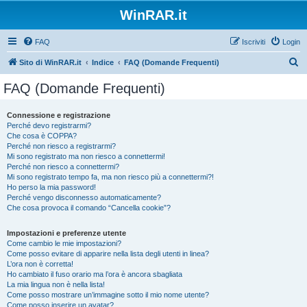
WinRAR.it
FAQ
Iscriviti
Login
C
Sito di WinRAR.it
Indice
FAQ (Domande Frequenti)
e
FAQ (Domande Frequenti)
r
c
Connessione e registrazione
Perché devo registrarmi?
a
Che cosa è COPPA?
Perché non riesco a registrarmi?
Mi sono registrato ma non riesco a connettermi!
Perché non riesco a connettermi?
Mi sono registrato tempo fa, ma non riesco più a connettermi?!
Ho perso la mia password!
Perché vengo disconnesso automaticamente?
Che cosa provoca il comando “Cancella cookie”?
Impostazioni e preferenze utente
Come cambio le mie impostazioni?
Come posso evitare di apparire nella lista degli utenti in linea?
L’ora non è corretta!
Ho cambiato il fuso orario ma l’ora è ancora sbagliata
La mia lingua non è nella lista!
Come posso mostrare un’immagine sotto il mio nome utente?
Come posso inserire un avatar?