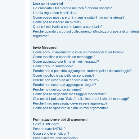
L’ora non è corretta!
Ho cambiato il fuso orario ma l’ora è ancora sbagliata
La mia lingua non è nella lista!
Come posso mostrare un’immagine sotto il mio nome utente?
Come posso inserire un avatar?
Qual è il mio livello e come faccio a cambiarlo?
Perché quando clicco sul collegamento all’indirizzo di posta di un ute
registrato?
Invio Messaggi
Come apro un argomento o invio un messaggio in un forum?
Come modifico o cancello un messaggio?
Come aggiungo una firma ai miei messaggi?
Come creo un sondaggio?
Perché non è possibile aggiungere ulteriori opzioni del sondaggio?
Come modifico o cancello un sondaggio?
Perché non riesco ad accedere a un forum?
Perché non riesco ad aggiungere allegati?
Perché ho ricevuto un richiamo?
Come posso segnalare messaggi ai moderatori?
Che cos’è il pulsante “Salva” nella finestra di invio dei messaggi?
Perché il mio messaggio deve essere approvato?
Come posso spostare in cima un mio argomento?
Formattazione e tipi di argomenti
Cos’è il BBCode?
Posso usare l’HTML?
Cosa sono le emoticon?
Posso inserire delle immagini?