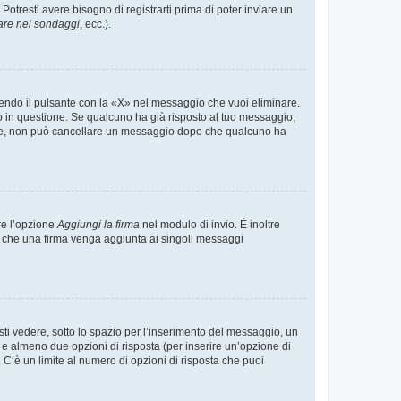
tresti avere bisogno di registrarti prima di poter inviare un
are nei sondaggi
, ecc.).
endo il pulsante con la «X» nel messaggio che vuoi eliminare.
in questione. Se qualcuno ha già risposto al tuo messaggio,
mente, non può cancellare un messaggio dopo che qualcuno ha
re l’opzione
Aggiungi la firma
nel modulo di invio. È inoltre
re che una firma venga aggiunta ai singoli messaggi
i vedere, sotto lo spazio per l’inserimento del messaggio, un
o e almeno due opzioni di risposta (per inserire un’opzione di
). C’è un limite al numero di opzioni di risposta che puoi