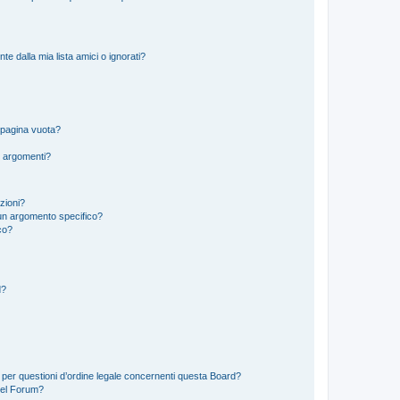
 dalla mia lista amici o ignorati?
 pagina vuota?
i argomenti?
izioni?
un argomento specifico?
co?
d?
 per questioni d’ordine legale concernenti questa Board?
del Forum?