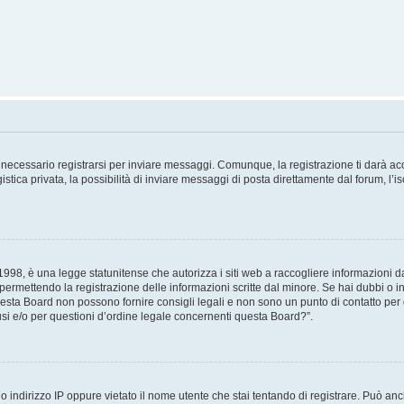
necessario registrarsi per inviare messaggi. Comunque, la registrazione ti darà acce
tica privata, la possibilità di inviare messaggi di posta direttamente dal forum, l’is
98, è una legge statunitense che autorizza i siti web a raccogliere informazioni da 
, permettendo la registrazione delle informazioni scritte dal minore. Se hai dubbi o i
esta Board non possono fornire consigli legali e non sono un punto di contatto per q
i e/o per questioni d’ordine legale concernenti questa Board?”.
 indirizzo IP oppure vietato il nome utente che stai tentando di registrare. Può anch