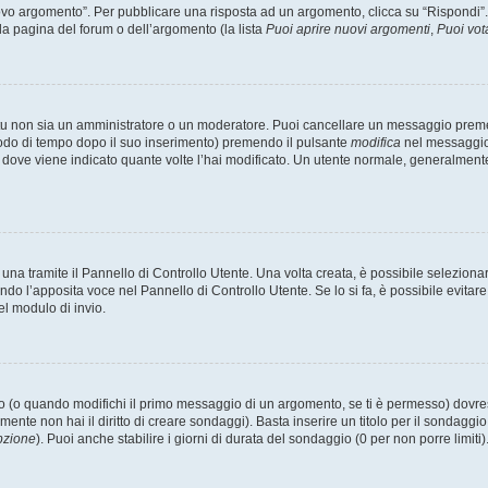
 argomento”. Per pubblicare una risposta ad un argomento, clicca su “Rispondi”. Po
la pagina del forum o dell’argomento (la lista
Puoi aprire nuovi argomenti
,
Puoi vot
 tu non sia un amministratore o un moderatore. Puoi cancellare un messaggio prem
iodo di tempo dopo il suo inserimento) premendo il pulsante
modifica
nel messaggio 
nto dove viene indicato quante volte l’hai modificato. Un utente normale, general
a tramite il Pannello di Controllo Utente. Una volta creata, è possibile seleziona
ndo l’apposita voce nel Pannello di Controllo Utente. Se lo si fa, è possibile evita
el modulo di invio.
(o quando modifichi il primo messaggio di un argomento, se ti è permesso) dovrest
mente non hai il diritto di creare sondaggi). Basta inserire un titolo per il sondaggi
pzione
). Puoi anche stabilire i giorni di durata del sondaggio (0 per non porre limiti