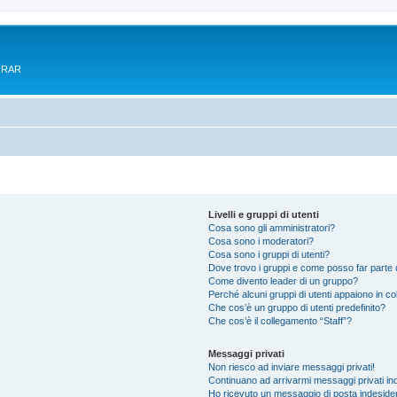
e RAR
Livelli e gruppi di utenti
Cosa sono gli amministratori?
Cosa sono i moderatori?
Cosa sono i gruppi di utenti?
Dove trovo i gruppi e come posso far parte d
Come divento leader di un gruppo?
Perché alcuni gruppi di utenti appaiono in colo
Che cos’è un gruppo di utenti predefinito?
Che cos’è il collegamento “Staff”?
Messaggi privati
Non riesco ad inviare messaggi privati!
Continuano ad arrivarmi messaggi privati ind
Ho ricevuto un messaggio di posta indeside