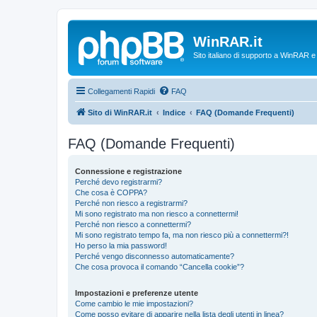
WinRAR.it
Sito italiano di supporto a WinRAR 
Collegamenti Rapidi
FAQ
Sito di WinRAR.it
Indice
FAQ (Domande Frequenti)
FAQ (Domande Frequenti)
Connessione e registrazione
Perché devo registrarmi?
Che cosa è COPPA?
Perché non riesco a registrarmi?
Mi sono registrato ma non riesco a connettermi!
Perché non riesco a connettermi?
Mi sono registrato tempo fa, ma non riesco più a connettermi?!
Ho perso la mia password!
Perché vengo disconnesso automaticamente?
Che cosa provoca il comando “Cancella cookie”?
Impostazioni e preferenze utente
Come cambio le mie impostazioni?
Come posso evitare di apparire nella lista degli utenti in linea?