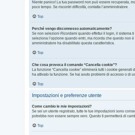
Niente panico! La tua password non può essere recuperata, ma p
poco tempo. Se riscontri difficoltà, contatta l’amministratore.
Top
Perché vengo disconnesso automaticamente?
Se non selezioni
Ricordami
quando effettui il login, il sistem
seleziona l’opzione quando entri, ma ricorda che questo non è con
amministratore ha disabilitato questa caratteristica.
Top
Che cosa provoca il comando “Cancella cookie”?
La funzione “Cancella cookie” eliminerà tutti i cookie generati
ha attivato la funzione. Se hai avuto problemi di accesso o di us
Top
Impostazioni e preferenze utente
Come cambio le mie impostazioni?
Se sei un utente registrato, tutte le tue impostazioni sono con
potrebbe non essere sempre vero. Questo ti permetterà di cambia
Top