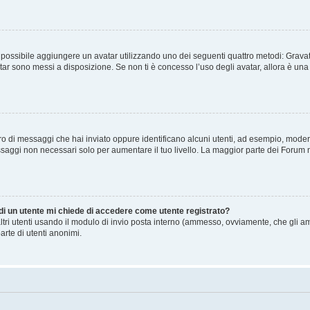
” è possibile aggiungere un avatar utilizzando uno dei seguenti quattro metodi: Gra
atar sono messi a disposizione. Se non ti è concesso l’uso degli avatar, allora è un
mero di messaggi che hai inviato oppure identificano alcuni utenti, ad esempio, mode
ssaggi non necessari solo per aumentare il tuo livello. La maggior parte dei Forum
 di un utente mi chiede di accedere come utente registrato?
altri utenti usando il modulo di invio posta interno (ammesso, ovviamente, che gli a
arte di utenti anonimi.