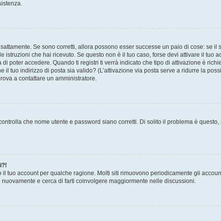
sistenza.
sattamente. Se sono corretti, allora possono esser successe un paio di cose: se il 
le istruzioni che hai ricevuto. Se questo non è il tuo caso, forse devi attivare il tu
di poter accedere. Quando ti registri ti verrà indicato che tipo di attivazione è richi
e il tuo indirizzo di posta sia valido? (L’attivazione via posta serve a ridurre la po
 prova a contattare un amministratore.
ontrolla che nome utente e password siano corretti. Di solito il problema è questo, a
i?!
o il tuo account per qualche ragione. Molti siti rimuovono periodicamente gli accoun
ti nuovamente e cerca di farti coinvolgere maggiormente nelle discussioni.