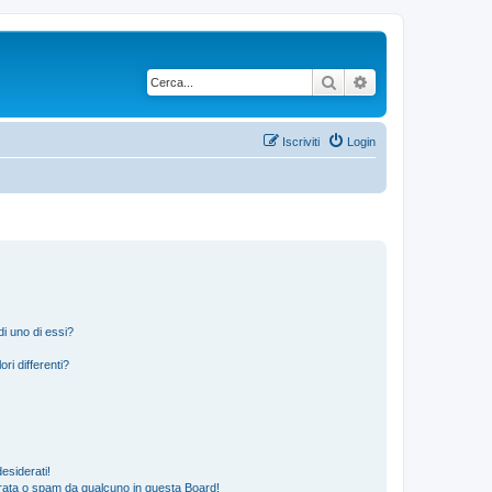
Cerca
Ricerca avanzata
Iscriviti
Login
i uno di essi?
ri differenti?
esiderati!
rata o spam da qualcuno in questa Board!