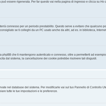
uò essere rigenerata. Per far questo vai nella pagina di ingresso e clicca su
Ho d
a ti terrà connesso per un periodo prestabilito. Questo serve a evitare che qualcuno
sigliato se ti colleghi da un PC usato anche da altri, ad es. in biblioteca, Internet
 da phpBB che ti mantengono autenticato e connesso, oltre a permetterti ad esempio d
cita dal sistema, la cancellazione dei cookie potrebbe risolvere tali disguidi.
servate nel database del sistema. Per modificarle vai sul tuo Pannello di Controllo
re tutte le tue impostazioni e le preferenze.