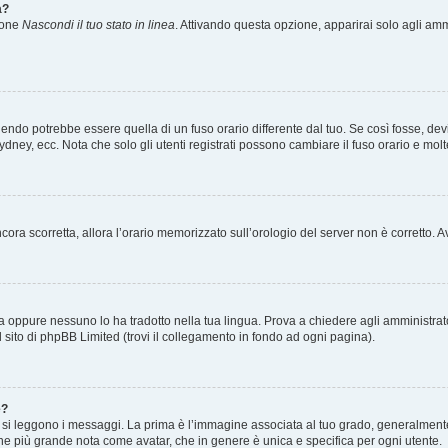
a?
zione
Nascondi il tuo stato in linea
. Attivando questa opzione, apparirai solo agli ammi
ndo potrebbe essere quella di un fuso orario differente dal tuo. Se così fosse, devi 
ydney, ecc. Nota che solo gli utenti registrati possono cambiare il fuso orario e mol
 ancora scorretta, allora l’orario memorizzato sull’orologio del server non è corretto
a oppure nessuno lo ha tradotto nella tua lingua. Prova a chiedere agli amministrator
l sito di phpBB Limited (trovi il collegamento in fondo ad ogni pagina).
e?
 leggono i messaggi. La prima è l’immagine associata al tuo grado, generalmente ha
agine più grande nota come avatar, che in genere è unica e specifica per ogni utente.