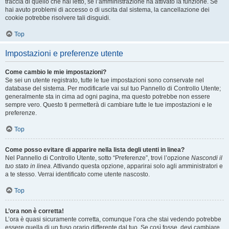
traccia di quello che hai letto, se l’amministrazione ha attivato la funzione. Se
hai avuto problemi di accesso o di uscita dal sistema, la cancellazione dei
cookie potrebbe risolvere tali disguidi.
Top
Impostazioni e preferenze utente
Come cambio le mie impostazioni?
Se sei un utente registrato, tutte le tue impostazioni sono conservate nel
database del sistema. Per modificarle vai sul tuo Pannello di Controllo Utente;
generalmente sta in cima ad ogni pagina, ma questo potrebbe non essere
sempre vero. Questo ti permetterà di cambiare tutte le tue impostazioni e le
preferenze.
Top
Come posso evitare di apparire nella lista degli utenti in linea?
Nel Pannello di Controllo Utente, sotto “Preferenze”, trovi l’opzione
Nascondi il
tuo stato in linea
. Attivando questa opzione, apparirai solo agli amministratori e
a te stesso. Verrai identificato come utente nascosto.
Top
L’ora non è corretta!
L’ora è quasi sicuramente corretta, comunque l’ora che stai vedendo potrebbe
essere quella di un fuso orario differente dal tuo. Se così fosse, devi cambiare