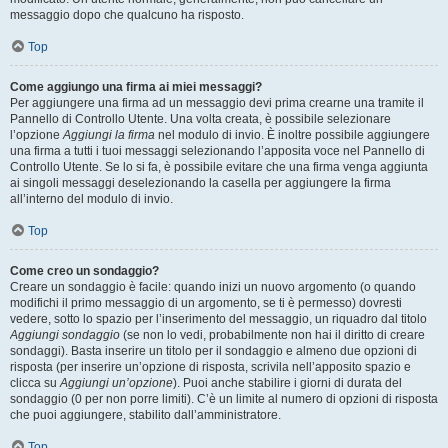
messaggio dopo che qualcuno ha risposto.
Top
Come aggiungo una firma ai miei messaggi?
Per aggiungere una firma ad un messaggio devi prima crearne una tramite il
Pannello di Controllo Utente. Una volta creata, è possibile selezionare
l’opzione
Aggiungi la firma
nel modulo di invio. È inoltre possibile aggiungere
una firma a tutti i tuoi messaggi selezionando l’apposita voce nel Pannello di
Controllo Utente. Se lo si fa, è possibile evitare che una firma venga aggiunta
ai singoli messaggi deselezionando la casella per aggiungere la firma
all’interno del modulo di invio.
Top
Come creo un sondaggio?
Creare un sondaggio è facile: quando inizi un nuovo argomento (o quando
modifichi il primo messaggio di un argomento, se ti è permesso) dovresti
vedere, sotto lo spazio per l’inserimento del messaggio, un riquadro dal titolo
Aggiungi sondaggio
(se non lo vedi, probabilmente non hai il diritto di creare
sondaggi). Basta inserire un titolo per il sondaggio e almeno due opzioni di
risposta (per inserire un’opzione di risposta, scrivila nell’apposito spazio e
clicca su
Aggiungi un’opzione
). Puoi anche stabilire i giorni di durata del
sondaggio (0 per non porre limiti). C’è un limite al numero di opzioni di risposta
che puoi aggiungere, stabilito dall’amministratore.
Top