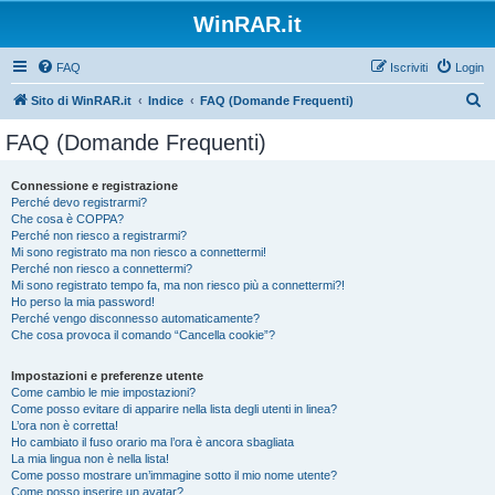
WinRAR.it
FAQ
Iscriviti
Login
C
Sito di WinRAR.it
Indice
FAQ (Domande Frequenti)
e
FAQ (Domande Frequenti)
r
c
Connessione e registrazione
Perché devo registrarmi?
a
Che cosa è COPPA?
Perché non riesco a registrarmi?
Mi sono registrato ma non riesco a connettermi!
Perché non riesco a connettermi?
Mi sono registrato tempo fa, ma non riesco più a connettermi?!
Ho perso la mia password!
Perché vengo disconnesso automaticamente?
Che cosa provoca il comando “Cancella cookie”?
Impostazioni e preferenze utente
Come cambio le mie impostazioni?
Come posso evitare di apparire nella lista degli utenti in linea?
L’ora non è corretta!
Ho cambiato il fuso orario ma l’ora è ancora sbagliata
La mia lingua non è nella lista!
Come posso mostrare un’immagine sotto il mio nome utente?
Come posso inserire un avatar?