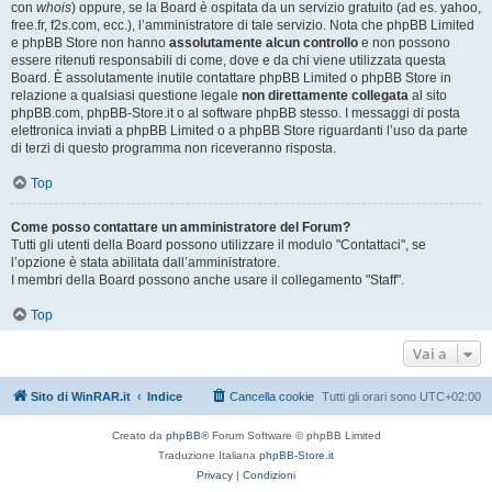
con
whois
) oppure, se la Board è ospitata da un servizio gratuito (ad es. yahoo,
free.fr, f2s.com, ecc.), l’amministratore di tale servizio. Nota che phpBB Limited
e phpBB Store non hanno
assolutamente alcun controllo
e non possono
essere ritenuti responsabili di come, dove e da chi viene utilizzata questa
Board. È assolutamente inutile contattare phpBB Limited o phpBB Store in
relazione a qualsiasi questione legale
non direttamente collegata
al sito
phpBB.com, phpBB-Store.it o al software phpBB stesso. I messaggi di posta
elettronica inviati a phpBB Limited o a phpBB Store riguardanti l’uso da parte
di terzi di questo programma non riceveranno risposta.
Top
Come posso contattare un amministratore del Forum?
Tutti gli utenti della Board possono utilizzare il modulo "Contattaci", se
l’opzione è stata abilitata dall’amministratore.
I membri della Board possono anche usare il collegamento "Staff".
Top
Vai a
Sito di WinRAR.it
Indice
Cancella cookie
Tutti gli orari sono
UTC+02:00
Creato da
phpBB
® Forum Software © phpBB Limited
Traduzione Italiana
phpBB-Store.it
Privacy
|
Condizioni