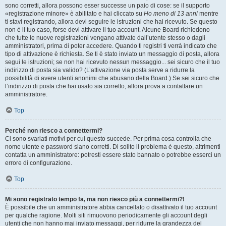
sono corretti, allora possono esser successe un paio di cose: se il supporto
«registrazione minore» è abilitato e hai cliccato su
Ho meno di 13 anni
mentre
ti stavi registrando, allora devi seguire le istruzioni che hai ricevuto. Se questo
non è il tuo caso, forse devi attivare il tuo account. Alcune Board richiedono
che tutte le nuove registrazioni vengano attivate dall’utente stesso o dagli
amministratori, prima di poter accedere. Quando ti registri ti verrà indicato che
tipo di attivazione è richiesta. Se ti è stato inviato un messaggio di posta, allora
segui le istruzioni; se non hai ricevuto nessun messaggio... sei sicuro che il tuo
indirizzo di posta sia valido? (L’attivazione via posta serve a ridurre la
possibilità di avere utenti anonimi che abusano della Board.) Se sei sicuro che
l’indirizzo di posta che hai usato sia corretto, allora prova a contattare un
amministratore.
Top
Perché non riesco a connettermi?
Ci sono svariati motivi per cui questo succede. Per prima cosa controlla che
nome utente e password siano corretti. Di solito il problema è questo, altrimenti
contatta un amministratore: potresti essere stato bannato o potrebbe esserci un
errore di configurazione.
Top
Mi sono registrato tempo fa, ma non riesco più a connettermi?!
È possibile che un amministratore abbia cancellato o disattivato il tuo account
per qualche ragione. Molti siti rimuovono periodicamente gli account degli
utenti che non hanno mai inviato messaggi, per ridurre la grandezza del