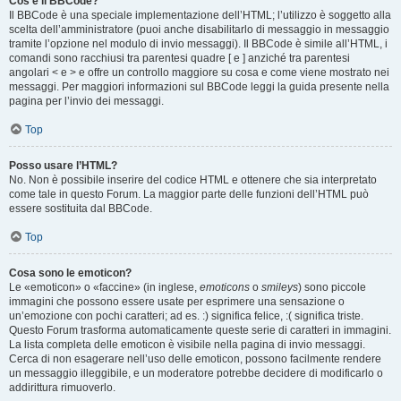
Cos’è il BBCode?
Il BBCode è una speciale implementazione dell’HTML; l’utilizzo è soggetto alla
scelta dell’amministratore (puoi anche disabilitarlo di messaggio in messaggio
tramite l’opzione nel modulo di invio messaggi). Il BBCode è simile all’HTML, i
comandi sono racchiusi tra parentesi quadre [ e ] anziché tra parentesi
angolari < e > e offre un controllo maggiore su cosa e come viene mostrato nei
messaggi. Per maggiori informazioni sul BBCode leggi la guida presente nella
pagina per l’invio dei messaggi.
Top
Posso usare l’HTML?
No. Non è possibile inserire del codice HTML e ottenere che sia interpretato
come tale in questo Forum. La maggior parte delle funzioni dell’HTML può
essere sostituita dal BBCode.
Top
Cosa sono le emoticon?
Le «emoticon» o «faccine» (in inglese,
emoticons
o
smileys
) sono piccole
immagini che possono essere usate per esprimere una sensazione o
un’emozione con pochi caratteri; ad es. :) significa felice, :( significa triste.
Questo Forum trasforma automaticamente queste serie di caratteri in immagini.
La lista completa delle emoticon è visibile nella pagina di invio messaggi.
Cerca di non esagerare nell’uso delle emoticon, possono facilmente rendere
un messaggio illeggibile, e un moderatore potrebbe decidere di modificarlo o
addirittura rimuoverlo.