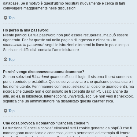
database. Se il motivo è quest’ultimo registrati nuovamente e cerca di farti
coinvolgere maggiormente nelle discussioni.
Top
Ho perso la mia password!
Niente panico! La tua password non può essere recuperata, ma può essere
rigenerata. Per far questo vai nella pagina di ingresso e clicca su
Ho
dimenticato la password
, segui le istruzioni e tornerai in linea in poco tempo.
Se riscontri difficoltà, contatta l’amministratore.
Top
Perché vengo disconnesso automaticamente?
Se non selezioni
Ricordami
quando effettui il login, il sistema ti terrà connesso
per un periodo prestabilito. Questo serve a evitare che qualcuno possa usare il
tuo nome utente. Per rimanere connesso, seleziona l’opzione quando entri, ma
ricorda che questo non è consigliato se ti colleghi da un PC usato anche da
altri, ad es. in biblioteca, Internet point, università, ecc. Se non vedi il checkbox,
significa che un amministratore ha disabilitato questa caratteristica.
Top
Che cosa provoca il comando “Cancella cookie”?
La funzione “Cancella cookie” eliminerà tutti i cookie generati da phpBB che ti
mantengono autenticato e connesso, oltre a permetterti ad esempio di tenere