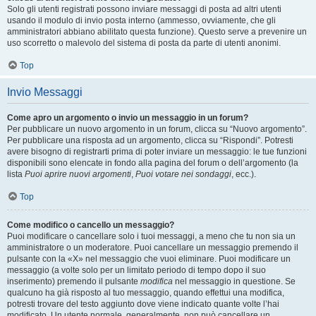
Solo gli utenti registrati possono inviare messaggi di posta ad altri utenti
usando il modulo di invio posta interno (ammesso, ovviamente, che gli
amministratori abbiano abilitato questa funzione). Questo serve a prevenire un
uso scorretto o malevolo del sistema di posta da parte di utenti anonimi.
Top
Invio Messaggi
Come apro un argomento o invio un messaggio in un forum?
Per pubblicare un nuovo argomento in un forum, clicca su “Nuovo argomento”.
Per pubblicare una risposta ad un argomento, clicca su “Rispondi”. Potresti
avere bisogno di registrarti prima di poter inviare un messaggio: le tue funzioni
disponibili sono elencate in fondo alla pagina del forum o dell’argomento (la
lista
Puoi aprire nuovi argomenti
,
Puoi votare nei sondaggi
, ecc.).
Top
Come modifico o cancello un messaggio?
Puoi modificare o cancellare solo i tuoi messaggi, a meno che tu non sia un
amministratore o un moderatore. Puoi cancellare un messaggio premendo il
pulsante con la «X» nel messaggio che vuoi eliminare. Puoi modificare un
messaggio (a volte solo per un limitato periodo di tempo dopo il suo
inserimento) premendo il pulsante
modifica
nel messaggio in questione. Se
qualcuno ha già risposto al tuo messaggio, quando effettui una modifica,
potresti trovare del testo aggiunto dove viene indicato quante volte l’hai
modificato. Un utente normale, generalmente, non può cancellare un