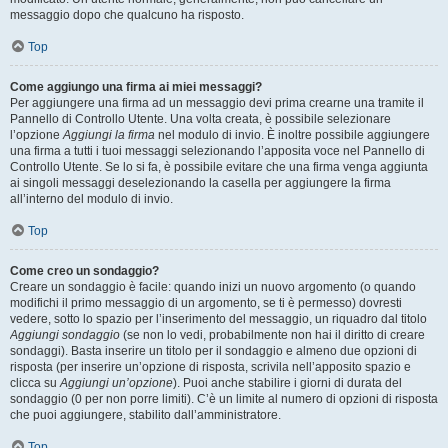
messaggio dopo che qualcuno ha risposto.
Top
Come aggiungo una firma ai miei messaggi?
Per aggiungere una firma ad un messaggio devi prima crearne una tramite il
Pannello di Controllo Utente. Una volta creata, è possibile selezionare
l’opzione
Aggiungi la firma
nel modulo di invio. È inoltre possibile aggiungere
una firma a tutti i tuoi messaggi selezionando l’apposita voce nel Pannello di
Controllo Utente. Se lo si fa, è possibile evitare che una firma venga aggiunta
ai singoli messaggi deselezionando la casella per aggiungere la firma
all’interno del modulo di invio.
Top
Come creo un sondaggio?
Creare un sondaggio è facile: quando inizi un nuovo argomento (o quando
modifichi il primo messaggio di un argomento, se ti è permesso) dovresti
vedere, sotto lo spazio per l’inserimento del messaggio, un riquadro dal titolo
Aggiungi sondaggio
(se non lo vedi, probabilmente non hai il diritto di creare
sondaggi). Basta inserire un titolo per il sondaggio e almeno due opzioni di
risposta (per inserire un’opzione di risposta, scrivila nell’apposito spazio e
clicca su
Aggiungi un’opzione
). Puoi anche stabilire i giorni di durata del
sondaggio (0 per non porre limiti). C’è un limite al numero di opzioni di risposta
che puoi aggiungere, stabilito dall’amministratore.
Top