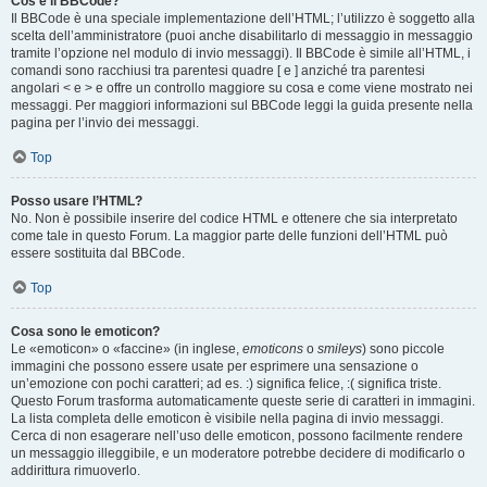
Cos’è il BBCode?
Il BBCode è una speciale implementazione dell’HTML; l’utilizzo è soggetto alla
scelta dell’amministratore (puoi anche disabilitarlo di messaggio in messaggio
tramite l’opzione nel modulo di invio messaggi). Il BBCode è simile all’HTML, i
comandi sono racchiusi tra parentesi quadre [ e ] anziché tra parentesi
angolari < e > e offre un controllo maggiore su cosa e come viene mostrato nei
messaggi. Per maggiori informazioni sul BBCode leggi la guida presente nella
pagina per l’invio dei messaggi.
Top
Posso usare l’HTML?
No. Non è possibile inserire del codice HTML e ottenere che sia interpretato
come tale in questo Forum. La maggior parte delle funzioni dell’HTML può
essere sostituita dal BBCode.
Top
Cosa sono le emoticon?
Le «emoticon» o «faccine» (in inglese,
emoticons
o
smileys
) sono piccole
immagini che possono essere usate per esprimere una sensazione o
un’emozione con pochi caratteri; ad es. :) significa felice, :( significa triste.
Questo Forum trasforma automaticamente queste serie di caratteri in immagini.
La lista completa delle emoticon è visibile nella pagina di invio messaggi.
Cerca di non esagerare nell’uso delle emoticon, possono facilmente rendere
un messaggio illeggibile, e un moderatore potrebbe decidere di modificarlo o
addirittura rimuoverlo.