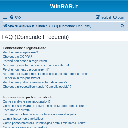
WinRAR.it
FAQ
Iscriviti
Login
C
Sito di WinRAR.it
Indice
FAQ (Domande Frequenti)
e
FAQ (Domande Frequenti)
r
c
Connessione e registrazione
Perché devo registrarmi?
a
Che cosa è COPPA?
Perché non riesco a registrarmi?
Mi sono registrato ma non riesco a connettermi!
Perché non riesco a connettermi?
Mi sono registrato tempo fa, ma non riesco più a connettermi?!
Ho perso la mia password!
Perché vengo disconnesso automaticamente?
Che cosa provoca il comando “Cancella cookie”?
Impostazioni e preferenze utente
Come cambio le mie impostazioni?
Come posso evitare di apparire nella lista degli utenti in linea?
L’ora non è corretta!
Ho cambiato il fuso orario ma l’ora è ancora sbagliata
La mia lingua non è nella lista!
Come posso mostrare un’immagine sotto il mio nome utente?
Come posso inserire un avatar?