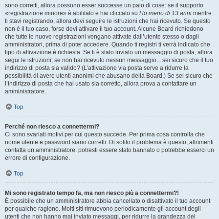
sono corretti, allora possono esser successe un paio di cose: se il supporto
«registrazione minore» è abilitato e hai cliccato su
Ho meno di 13 anni
mentre
ti stavi registrando, allora devi seguire le istruzioni che hai ricevuto. Se questo
non è il tuo caso, forse devi attivare il tuo account. Alcune Board richiedono
che tutte le nuove registrazioni vengano attivate dall’utente stesso o dagli
amministratori, prima di poter accedere. Quando ti registri ti verrà indicato che
tipo di attivazione è richiesta. Se ti è stato inviato un messaggio di posta, allora
segui le istruzioni; se non hai ricevuto nessun messaggio... sei sicuro che il tuo
indirizzo di posta sia valido? (L’attivazione via posta serve a ridurre la
possibilità di avere utenti anonimi che abusano della Board.) Se sei sicuro che
l’indirizzo di posta che hai usato sia corretto, allora prova a contattare un
amministratore.
Top
Perché non riesco a connettermi?
Ci sono svariati motivi per cui questo succede. Per prima cosa controlla che
nome utente e password siano corretti. Di solito il problema è questo, altrimenti
contatta un amministratore: potresti essere stato bannato o potrebbe esserci un
errore di configurazione.
Top
Mi sono registrato tempo fa, ma non riesco più a connettermi?!
È possibile che un amministratore abbia cancellato o disattivato il tuo account
per qualche ragione. Molti siti rimuovono periodicamente gli account degli
utenti che non hanno mai inviato messaggi, per ridurre la grandezza del