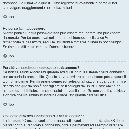
database. Se il motivo è quest’ultimo registrati nuovamente e cerca di farti
coinvolgere maggiormente nelle discussioni.
Top
Ho perso la mia password!
Niente panico! La tua password non può essere recuperata, ma può essere
rigenerata. Per far questo vai nella pagina di ingresso e clicca su
Ho
dimenticato la password
, segui le istruzioni e tornerai in linea in poco tempo.
Se riscontri difficoltà, contatta l’amministratore.
Top
Perché vengo disconnesso automaticamente?
Se non selezioni
Ricordami
quando effettui il login, il sistema ti terrà connesso
per un periodo prestabilito. Questo serve a evitare che qualcuno possa usare il
tuo nome utente. Per rimanere connesso, seleziona l’opzione quando entri, ma
ricorda che questo non è consigliato se ti colleghi da un PC usato anche da
altri, ad es. in biblioteca, Internet point, università, ecc. Se non vedi il checkbox,
significa che un amministratore ha disabilitato questa caratteristica.
Top
Che cosa provoca il comando “Cancella cookie”?
La funzione “Cancella cookie” eliminerà tutti i cookie generati da phpBB che ti
mantengono autenticato e connesso, oltre a permetterti ad esempio di tenere