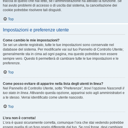
traccia di quello che hai letto, se l’amministrazione ha attivato la funzione. Se
hai avuto problemi di accesso o di uscita dal sistema, la cancellazione dei
cookie potrebbe risolvere tali disguidi.
Top
Impostazioni e preferenze utente
Come cambio le mie impostazioni?
Se sei un utente registrato, tutte le tue impostazioni sono conservate nel
database del sistema. Per modificarle vai sul tuo Pannello di Controllo Utente;
generalmente sta in cima ad ogni pagina, ma questo potrebbe non essere
sempre vero. Questo ti permetterà di cambiare tutte le tue impostazioni e le
preferenze.
Top
Come posso evitare di apparire nella lista degli utenti in linea?
Nel Pannello di Controllo Utente, sotto “Preferenze”, trovi l’opzione
Nascondi il
tuo stato in linea
. Attivando questa opzione, apparirai solo agli amministratori e
a te stesso. Verrai identificato come utente nascosto.
Top
L’ora non è corretta!
L’ora è quasi sicuramente corretta, comunque l’ora che stai vedendo potrebbe
essere quella di un fuso orario differente dal tuo. Se così fosse, devi cambiare