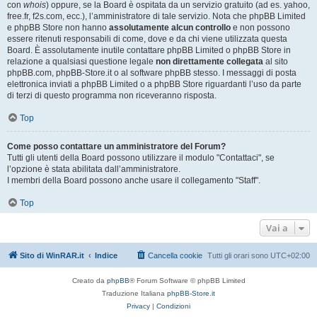
con
whois
) oppure, se la Board è ospitata da un servizio gratuito (ad es. yahoo,
free.fr, f2s.com, ecc.), l’amministratore di tale servizio. Nota che phpBB Limited
e phpBB Store non hanno
assolutamente alcun controllo
e non possono
essere ritenuti responsabili di come, dove e da chi viene utilizzata questa
Board. È assolutamente inutile contattare phpBB Limited o phpBB Store in
relazione a qualsiasi questione legale
non direttamente collegata
al sito
phpBB.com, phpBB-Store.it o al software phpBB stesso. I messaggi di posta
elettronica inviati a phpBB Limited o a phpBB Store riguardanti l’uso da parte
di terzi di questo programma non riceveranno risposta.
Top
Come posso contattare un amministratore del Forum?
Tutti gli utenti della Board possono utilizzare il modulo "Contattaci", se
l’opzione è stata abilitata dall’amministratore.
I membri della Board possono anche usare il collegamento "Staff".
Top
Vai a
Sito di WinRAR.it
Indice
Cancella cookie
Tutti gli orari sono
UTC+02:00
Creato da
phpBB
® Forum Software © phpBB Limited
Traduzione Italiana
phpBB-Store.it
Privacy
|
Condizioni