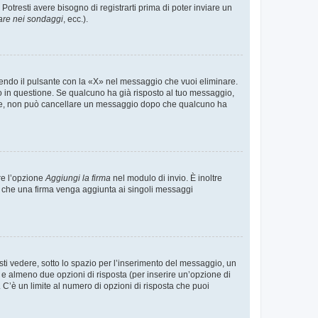
tresti avere bisogno di registrarti prima di poter inviare un
are nei sondaggi
, ecc.).
endo il pulsante con la «X» nel messaggio che vuoi eliminare.
in questione. Se qualcuno ha già risposto al tuo messaggio,
mente, non può cancellare un messaggio dopo che qualcuno ha
re l’opzione
Aggiungi la firma
nel modulo di invio. È inoltre
re che una firma venga aggiunta ai singoli messaggi
i vedere, sotto lo spazio per l’inserimento del messaggio, un
o e almeno due opzioni di risposta (per inserire un’opzione di
). C’è un limite al numero di opzioni di risposta che puoi