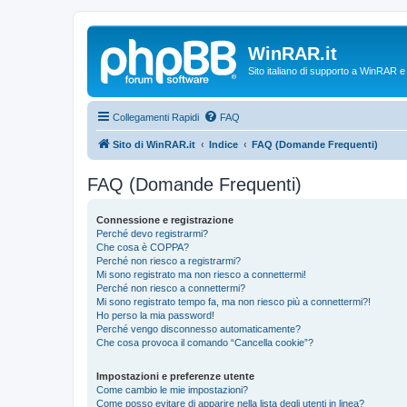
WinRAR.it
Sito italiano di supporto a WinRAR 
Collegamenti Rapidi
FAQ
Sito di WinRAR.it
Indice
FAQ (Domande Frequenti)
FAQ (Domande Frequenti)
Connessione e registrazione
Perché devo registrarmi?
Che cosa è COPPA?
Perché non riesco a registrarmi?
Mi sono registrato ma non riesco a connettermi!
Perché non riesco a connettermi?
Mi sono registrato tempo fa, ma non riesco più a connettermi?!
Ho perso la mia password!
Perché vengo disconnesso automaticamente?
Che cosa provoca il comando “Cancella cookie”?
Impostazioni e preferenze utente
Come cambio le mie impostazioni?
Come posso evitare di apparire nella lista degli utenti in linea?