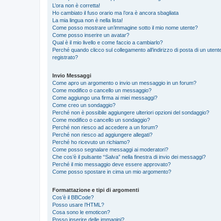
L’ora non è corretta!
Ho cambiato il fuso orario ma l’ora è ancora sbagliata
La mia lingua non è nella lista!
Come posso mostrare un’immagine sotto il mio nome utente?
Come posso inserire un avatar?
Qual è il mio livello e come faccio a cambiarlo?
Perché quando clicco sul collegamento all’indirizzo di posta di un ute
registrato?
Invio Messaggi
Come apro un argomento o invio un messaggio in un forum?
Come modifico o cancello un messaggio?
Come aggiungo una firma ai miei messaggi?
Come creo un sondaggio?
Perché non è possibile aggiungere ulteriori opzioni del sondaggio?
Come modifico o cancello un sondaggio?
Perché non riesco ad accedere a un forum?
Perché non riesco ad aggiungere allegati?
Perché ho ricevuto un richiamo?
Come posso segnalare messaggi ai moderatori?
Che cos’è il pulsante “Salva” nella finestra di invio dei messaggi?
Perché il mio messaggio deve essere approvato?
Come posso spostare in cima un mio argomento?
Formattazione e tipi di argomenti
Cos’è il BBCode?
Posso usare l’HTML?
Cosa sono le emoticon?
Posso inserire delle immagini?