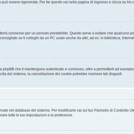
uò essere rigenerata. Per far questo vai nella pagina di ingresso e clicca su
Ho d
a ti terrà connesso per un periodo prestabilito. Questo serve a evitare che qualcuno
sigliato se ti colleghi da un PC usato anche da altri, ad es. in biblioteca, Internet
 da phpBB che ti mantengono autenticato e connesso, oltre a permetterti ad esempio d
cita dal sistema, la cancellazione dei cookie potrebbe risolvere tali disguidi.
servate nel database del sistema. Per modificarle vai sul tuo Pannello di Controllo
re tutte le tue impostazioni e le preferenze.