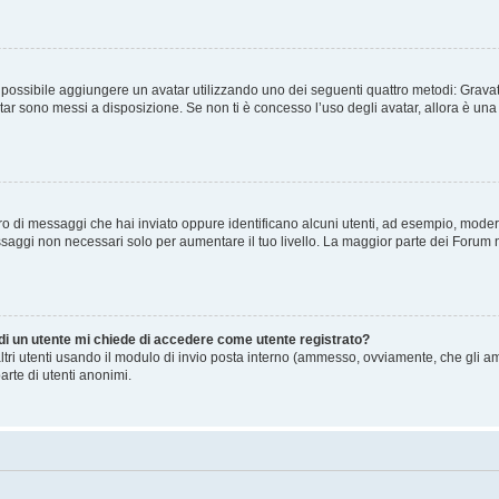
” è possibile aggiungere un avatar utilizzando uno dei seguenti quattro metodi: Gra
atar sono messi a disposizione. Se non ti è concesso l’uso degli avatar, allora è un
mero di messaggi che hai inviato oppure identificano alcuni utenti, ad esempio, mode
ssaggi non necessari solo per aumentare il tuo livello. La maggior parte dei Forum
 di un utente mi chiede di accedere come utente registrato?
altri utenti usando il modulo di invio posta interno (ammesso, ovviamente, che gli a
arte di utenti anonimi.