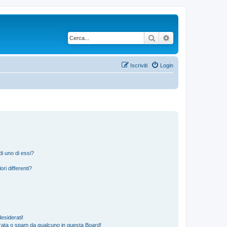
Cerca
Ricerca avanzata
Iscriviti
Login
i uno di essi?
ri differenti?
esiderati!
rata o spam da qualcuno in questa Board!