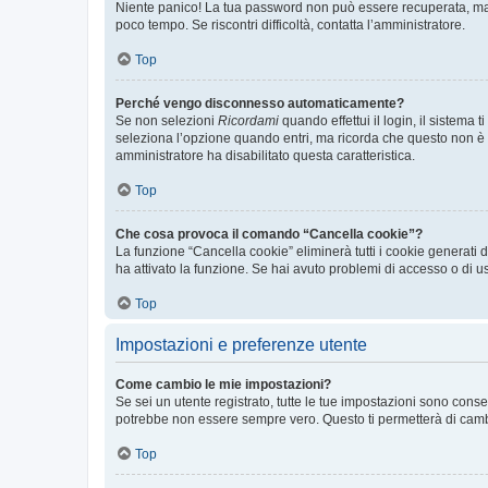
Niente panico! La tua password non può essere recuperata, ma p
poco tempo. Se riscontri difficoltà, contatta l’amministratore.
Top
Perché vengo disconnesso automaticamente?
Se non selezioni
Ricordami
quando effettui il login, il sistem
seleziona l’opzione quando entri, ma ricorda che questo non è con
amministratore ha disabilitato questa caratteristica.
Top
Che cosa provoca il comando “Cancella cookie”?
La funzione “Cancella cookie” eliminerà tutti i cookie generati
ha attivato la funzione. Se hai avuto problemi di accesso o di us
Top
Impostazioni e preferenze utente
Come cambio le mie impostazioni?
Se sei un utente registrato, tutte le tue impostazioni sono con
potrebbe non essere sempre vero. Questo ti permetterà di cambia
Top