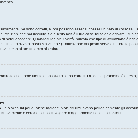
sistenza.
sattamente. Se sono corretti, allora possono esser successe un paio di cose: se il 
le istruzioni che hai ricevuto. Se questo non è il tuo caso, forse devi attivare il tu
di poter accedere. Quando ti registri ti verrà indicato che tipo di attivazione è richi
e il tuo indirizzo di posta sia valido? (L’attivazione via posta serve a ridurre la po
 prova a contattare un amministratore.
ontrolla che nome utente e password siano corretti. Di solito il problema è questo, a
i?!
o il tuo account per qualche ragione. Molti siti rimuovono periodicamente gli accoun
ti nuovamente e cerca di farti coinvolgere maggiormente nelle discussioni.