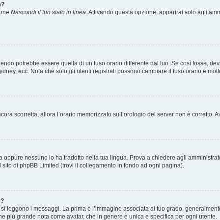
a?
zione
Nascondi il tuo stato in linea
. Attivando questa opzione, apparirai solo agli ammi
ndo potrebbe essere quella di un fuso orario differente dal tuo. Se così fosse, devi 
ydney, ecc. Nota che solo gli utenti registrati possono cambiare il fuso orario e mol
 ancora scorretta, allora l’orario memorizzato sull’orologio del server non è corretto
a oppure nessuno lo ha tradotto nella tua lingua. Prova a chiedere agli amministrator
l sito di phpBB Limited (trovi il collegamento in fondo ad ogni pagina).
e?
 leggono i messaggi. La prima è l’immagine associata al tuo grado, generalmente ha
agine più grande nota come avatar, che in genere è unica e specifica per ogni utente.