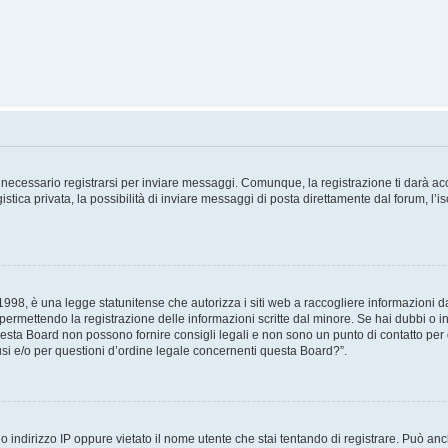
necessario registrarsi per inviare messaggi. Comunque, la registrazione ti darà acce
tica privata, la possibilità di inviare messaggi di posta direttamente dal forum, l’is
98, è una legge statunitense che autorizza i siti web a raccogliere informazioni da 
, permettendo la registrazione delle informazioni scritte dal minore. Se hai dubbi o i
esta Board non possono fornire consigli legali e non sono un punto di contatto per q
i e/o per questioni d’ordine legale concernenti questa Board?”.
 indirizzo IP oppure vietato il nome utente che stai tentando di registrare. Può anch