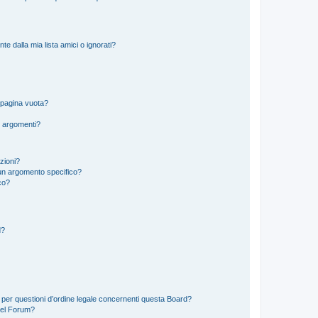
 dalla mia lista amici o ignorati?
 pagina vuota?
i argomenti?
izioni?
un argomento specifico?
co?
d?
 per questioni d’ordine legale concernenti questa Board?
del Forum?