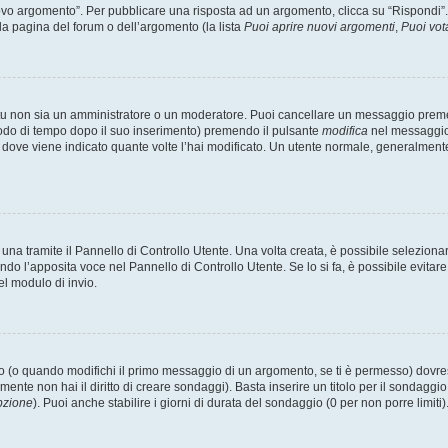
 argomento”. Per pubblicare una risposta ad un argomento, clicca su “Rispondi”. Po
la pagina del forum o dell’argomento (la lista
Puoi aprire nuovi argomenti
,
Puoi vot
 tu non sia un amministratore o un moderatore. Puoi cancellare un messaggio prem
iodo di tempo dopo il suo inserimento) premendo il pulsante
modifica
nel messaggio 
nto dove viene indicato quante volte l’hai modificato. Un utente normale, general
a tramite il Pannello di Controllo Utente. Una volta creata, è possibile seleziona
ndo l’apposita voce nel Pannello di Controllo Utente. Se lo si fa, è possibile evita
el modulo di invio.
(o quando modifichi il primo messaggio di un argomento, se ti è permesso) dovrest
mente non hai il diritto di creare sondaggi). Basta inserire un titolo per il sondaggi
pzione
). Puoi anche stabilire i giorni di durata del sondaggio (0 per non porre limiti