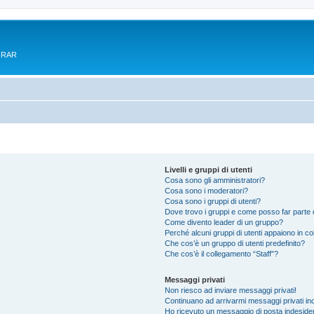
e RAR
Livelli e gruppi di utenti
Cosa sono gli amministratori?
Cosa sono i moderatori?
Cosa sono i gruppi di utenti?
Dove trovo i gruppi e come posso far parte d
Come divento leader di un gruppo?
Perché alcuni gruppi di utenti appaiono in colo
Che cos’è un gruppo di utenti predefinito?
Che cos’è il collegamento “Staff”?
Messaggi privati
Non riesco ad inviare messaggi privati!
Continuano ad arrivarmi messaggi privati ind
Ho ricevuto un messaggio di posta indeside