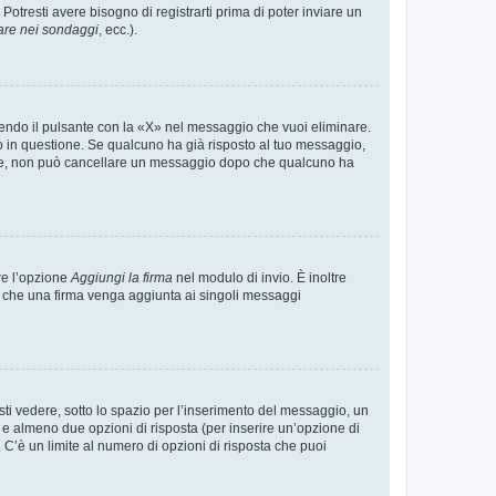
tresti avere bisogno di registrarti prima di poter inviare un
are nei sondaggi
, ecc.).
endo il pulsante con la «X» nel messaggio che vuoi eliminare.
in questione. Se qualcuno ha già risposto al tuo messaggio,
mente, non può cancellare un messaggio dopo che qualcuno ha
re l’opzione
Aggiungi la firma
nel modulo di invio. È inoltre
re che una firma venga aggiunta ai singoli messaggi
i vedere, sotto lo spazio per l’inserimento del messaggio, un
o e almeno due opzioni di risposta (per inserire un’opzione di
). C’è un limite al numero di opzioni di risposta che puoi