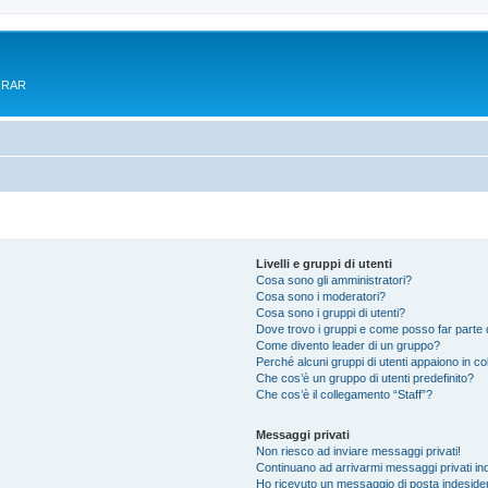
e RAR
Livelli e gruppi di utenti
Cosa sono gli amministratori?
Cosa sono i moderatori?
Cosa sono i gruppi di utenti?
Dove trovo i gruppi e come posso far parte d
Come divento leader di un gruppo?
Perché alcuni gruppi di utenti appaiono in colo
Che cos’è un gruppo di utenti predefinito?
Che cos’è il collegamento “Staff”?
Messaggi privati
Non riesco ad inviare messaggi privati!
Continuano ad arrivarmi messaggi privati ind
Ho ricevuto un messaggio di posta indeside