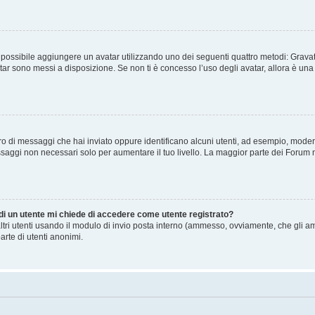
” è possibile aggiungere un avatar utilizzando uno dei seguenti quattro metodi: Gra
atar sono messi a disposizione. Se non ti è concesso l’uso degli avatar, allora è un
mero di messaggi che hai inviato oppure identificano alcuni utenti, ad esempio, mode
ssaggi non necessari solo per aumentare il tuo livello. La maggior parte dei Forum
 di un utente mi chiede di accedere come utente registrato?
altri utenti usando il modulo di invio posta interno (ammesso, ovviamente, che gli a
arte di utenti anonimi.