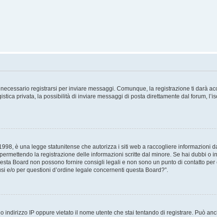
necessario registrarsi per inviare messaggi. Comunque, la registrazione ti darà acce
tica privata, la possibilità di inviare messaggi di posta direttamente dal forum, l’is
98, è una legge statunitense che autorizza i siti web a raccogliere informazioni da 
, permettendo la registrazione delle informazioni scritte dal minore. Se hai dubbi o i
esta Board non possono fornire consigli legali e non sono un punto di contatto per q
i e/o per questioni d’ordine legale concernenti questa Board?”.
 indirizzo IP oppure vietato il nome utente che stai tentando di registrare. Può anch