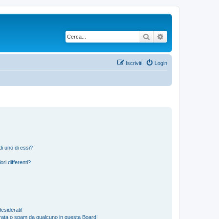
Cerca
Ricerca avanzata
Iscriviti
Login
i uno di essi?
ri differenti?
esiderati!
rata o spam da qualcuno in questa Board!