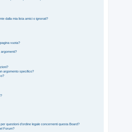
 dalla mia lista amici o ignorati?
 pagina vuota?
i argomenti?
izioni?
un argomento specifico?
co?
d?
 per questioni d’ordine legale concernenti questa Board?
del Forum?