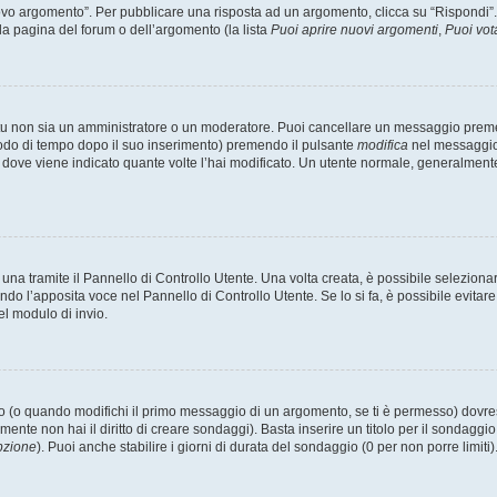
 argomento”. Per pubblicare una risposta ad un argomento, clicca su “Rispondi”. Po
la pagina del forum o dell’argomento (la lista
Puoi aprire nuovi argomenti
,
Puoi vot
 tu non sia un amministratore o un moderatore. Puoi cancellare un messaggio prem
iodo di tempo dopo il suo inserimento) premendo il pulsante
modifica
nel messaggio 
nto dove viene indicato quante volte l’hai modificato. Un utente normale, general
a tramite il Pannello di Controllo Utente. Una volta creata, è possibile seleziona
ndo l’apposita voce nel Pannello di Controllo Utente. Se lo si fa, è possibile evita
el modulo di invio.
(o quando modifichi il primo messaggio di un argomento, se ti è permesso) dovrest
mente non hai il diritto di creare sondaggi). Basta inserire un titolo per il sondaggi
pzione
). Puoi anche stabilire i giorni di durata del sondaggio (0 per non porre limiti