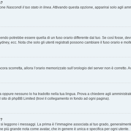
a?
zione
Nascondi il tuo stato in linea
. Attivando questa opzione, apparirai solo agli ammi
ndo potrebbe essere quella di un fuso orario differente dal tuo. Se così fosse, devi 
ydney, ecc. Nota che solo gli utenti registrati possono cambiare il fuso orario e mol
 ancora scorretta, allora l’orario memorizzato sull’orologio del server non è corretto
a oppure nessuno lo ha tradotto nella tua lingua. Prova a chiedere agli amministrator
l sito di phpBB Limited (trovi il collegamento in fondo ad ogni pagina).
e?
 leggono i messaggi. La prima è l’immagine associata al tuo grado, generalmente ha
agine più grande nota come avatar, che in genere è unica e specifica per ogni utente.