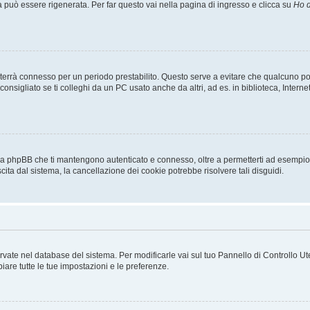
uò essere rigenerata. Per far questo vai nella pagina di ingresso e clicca su
Ho d
a ti terrà connesso per un periodo prestabilito. Questo serve a evitare che qualcuno
sigliato se ti colleghi da un PC usato anche da altri, ad es. in biblioteca, Internet
 da phpBB che ti mantengono autenticato e connesso, oltre a permetterti ad esempio d
cita dal sistema, la cancellazione dei cookie potrebbe risolvere tali disguidi.
servate nel database del sistema. Per modificarle vai sul tuo Pannello di Controllo
re tutte le tue impostazioni e le preferenze.