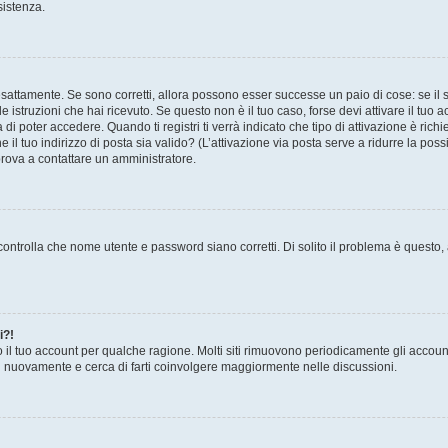
sistenza.
sattamente. Se sono corretti, allora possono esser successe un paio di cose: se il 
le istruzioni che hai ricevuto. Se questo non è il tuo caso, forse devi attivare il tu
di poter accedere. Quando ti registri ti verrà indicato che tipo di attivazione è richi
e il tuo indirizzo di posta sia valido? (L’attivazione via posta serve a ridurre la po
 prova a contattare un amministratore.
ontrolla che nome utente e password siano corretti. Di solito il problema è questo, a
i?!
o il tuo account per qualche ragione. Molti siti rimuovono periodicamente gli accoun
ti nuovamente e cerca di farti coinvolgere maggiormente nelle discussioni.