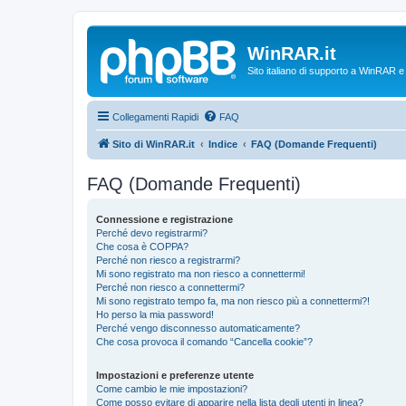
WinRAR.it
Sito italiano di supporto a WinRAR 
Collegamenti Rapidi
FAQ
Sito di WinRAR.it
Indice
FAQ (Domande Frequenti)
FAQ (Domande Frequenti)
Connessione e registrazione
Perché devo registrarmi?
Che cosa è COPPA?
Perché non riesco a registrarmi?
Mi sono registrato ma non riesco a connettermi!
Perché non riesco a connettermi?
Mi sono registrato tempo fa, ma non riesco più a connettermi?!
Ho perso la mia password!
Perché vengo disconnesso automaticamente?
Che cosa provoca il comando “Cancella cookie”?
Impostazioni e preferenze utente
Come cambio le mie impostazioni?
Come posso evitare di apparire nella lista degli utenti in linea?