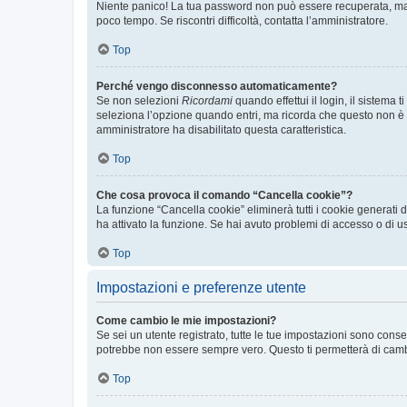
Niente panico! La tua password non può essere recuperata, ma p
poco tempo. Se riscontri difficoltà, contatta l’amministratore.
Top
Perché vengo disconnesso automaticamente?
Se non selezioni
Ricordami
quando effettui il login, il sistem
seleziona l’opzione quando entri, ma ricorda che questo non è con
amministratore ha disabilitato questa caratteristica.
Top
Che cosa provoca il comando “Cancella cookie”?
La funzione “Cancella cookie” eliminerà tutti i cookie generati
ha attivato la funzione. Se hai avuto problemi di accesso o di us
Top
Impostazioni e preferenze utente
Come cambio le mie impostazioni?
Se sei un utente registrato, tutte le tue impostazioni sono con
potrebbe non essere sempre vero. Questo ti permetterà di cambia
Top