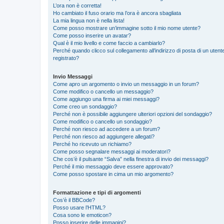
L’ora non è corretta!
Ho cambiato il fuso orario ma l’ora è ancora sbagliata
La mia lingua non è nella lista!
Come posso mostrare un’immagine sotto il mio nome utente?
Come posso inserire un avatar?
Qual è il mio livello e come faccio a cambiarlo?
Perché quando clicco sul collegamento all’indirizzo di posta di un ute
registrato?
Invio Messaggi
Come apro un argomento o invio un messaggio in un forum?
Come modifico o cancello un messaggio?
Come aggiungo una firma ai miei messaggi?
Come creo un sondaggio?
Perché non è possibile aggiungere ulteriori opzioni del sondaggio?
Come modifico o cancello un sondaggio?
Perché non riesco ad accedere a un forum?
Perché non riesco ad aggiungere allegati?
Perché ho ricevuto un richiamo?
Come posso segnalare messaggi ai moderatori?
Che cos’è il pulsante “Salva” nella finestra di invio dei messaggi?
Perché il mio messaggio deve essere approvato?
Come posso spostare in cima un mio argomento?
Formattazione e tipi di argomenti
Cos’è il BBCode?
Posso usare l’HTML?
Cosa sono le emoticon?
Posso inserire delle immagini?