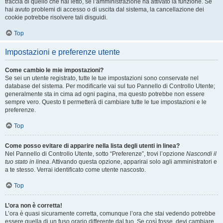
traccia di quello che hai letto, se l’amministrazione ha attivato la funzione. Se
hai avuto problemi di accesso o di uscita dal sistema, la cancellazione dei
cookie potrebbe risolvere tali disguidi.
Top
Impostazioni e preferenze utente
Come cambio le mie impostazioni?
Se sei un utente registrato, tutte le tue impostazioni sono conservate nel
database del sistema. Per modificarle vai sul tuo Pannello di Controllo Utente;
generalmente sta in cima ad ogni pagina, ma questo potrebbe non essere
sempre vero. Questo ti permetterà di cambiare tutte le tue impostazioni e le
preferenze.
Top
Come posso evitare di apparire nella lista degli utenti in linea?
Nel Pannello di Controllo Utente, sotto “Preferenze”, trovi l’opzione
Nascondi il
tuo stato in linea
. Attivando questa opzione, apparirai solo agli amministratori e
a te stesso. Verrai identificato come utente nascosto.
Top
L’ora non è corretta!
L’ora è quasi sicuramente corretta, comunque l’ora che stai vedendo potrebbe
essere quella di un fuso orario differente dal tuo. Se così fosse, devi cambiare