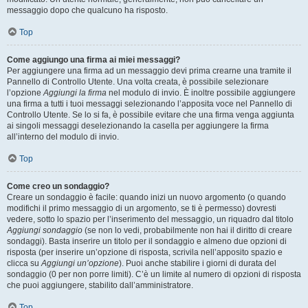
messaggio dopo che qualcuno ha risposto.
Top
Come aggiungo una firma ai miei messaggi?
Per aggiungere una firma ad un messaggio devi prima crearne una tramite il
Pannello di Controllo Utente. Una volta creata, è possibile selezionare
l’opzione
Aggiungi la firma
nel modulo di invio. È inoltre possibile aggiungere
una firma a tutti i tuoi messaggi selezionando l’apposita voce nel Pannello di
Controllo Utente. Se lo si fa, è possibile evitare che una firma venga aggiunta
ai singoli messaggi deselezionando la casella per aggiungere la firma
all’interno del modulo di invio.
Top
Come creo un sondaggio?
Creare un sondaggio è facile: quando inizi un nuovo argomento (o quando
modifichi il primo messaggio di un argomento, se ti è permesso) dovresti
vedere, sotto lo spazio per l’inserimento del messaggio, un riquadro dal titolo
Aggiungi sondaggio
(se non lo vedi, probabilmente non hai il diritto di creare
sondaggi). Basta inserire un titolo per il sondaggio e almeno due opzioni di
risposta (per inserire un’opzione di risposta, scrivila nell’apposito spazio e
clicca su
Aggiungi un’opzione
). Puoi anche stabilire i giorni di durata del
sondaggio (0 per non porre limiti). C’è un limite al numero di opzioni di risposta
che puoi aggiungere, stabilito dall’amministratore.
Top