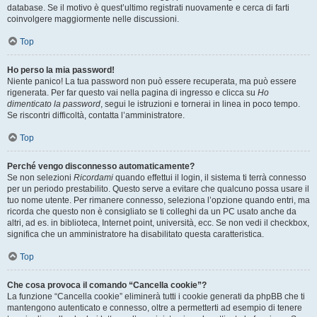
database. Se il motivo è quest’ultimo registrati nuovamente e cerca di farti
coinvolgere maggiormente nelle discussioni.
Top
Ho perso la mia password!
Niente panico! La tua password non può essere recuperata, ma può essere
rigenerata. Per far questo vai nella pagina di ingresso e clicca su
Ho
dimenticato la password
, segui le istruzioni e tornerai in linea in poco tempo.
Se riscontri difficoltà, contatta l’amministratore.
Top
Perché vengo disconnesso automaticamente?
Se non selezioni
Ricordami
quando effettui il login, il sistema ti terrà connesso
per un periodo prestabilito. Questo serve a evitare che qualcuno possa usare il
tuo nome utente. Per rimanere connesso, seleziona l’opzione quando entri, ma
ricorda che questo non è consigliato se ti colleghi da un PC usato anche da
altri, ad es. in biblioteca, Internet point, università, ecc. Se non vedi il checkbox,
significa che un amministratore ha disabilitato questa caratteristica.
Top
Che cosa provoca il comando “Cancella cookie”?
La funzione “Cancella cookie” eliminerà tutti i cookie generati da phpBB che ti
mantengono autenticato e connesso, oltre a permetterti ad esempio di tenere