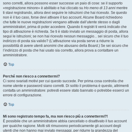
sono corretti, allora possono esser successe un paio di cose: se il supporto
«registrazione minore» è abilitato e hai cliccato su
Ho meno di 13 anni
mentre
ti stavi registrando, allora devi seguire le istruzioni che hai ricevuto. Se questo
non è il tuo caso, forse devi attivare il tuo account. Alcune Board richiedono
che tutte le nuove registrazioni vengano attivate dall’utente stesso o dagli
amministratori, prima di poter accedere. Quando ti registri ti verrà indicato che
tipo di attivazione è richiesta. Se ti è stato inviato un messaggio di posta, allora
segui le istruzioni; se non hai ricevuto nessun messaggio... sei sicuro che il tuo
indirizzo di posta sia valido? (L’attivazione via posta serve a ridurre la
possibilità di avere utenti anonimi che abusano della Board.) Se sei sicuro che
l’indirizzo di posta che hai usato sia corretto, allora prova a contattare un
amministratore.
Top
Perché non riesco a connettermi?
Ci sono svariati motivi per cui questo succede. Per prima cosa controlla che
nome utente e password siano corretti. Di solito il problema è questo, altrimenti
contatta un amministratore: potresti essere stato bannato o potrebbe esserci un
errore di configurazione.
Top
Mi sono registrato tempo fa, ma non riesco più a connettermi?!
È possibile che un amministratore abbia cancellato o disattivato il tuo account
per qualche ragione. Molti siti rimuovono periodicamente gli account degli
utenti che non hanno mai inviato messaggi, per ridurre la grandezza del