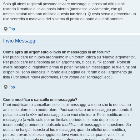
Solo gli utenti registrati possono inviare messaggi di posta ad altri utenti
usando il modulo di invio posta interno (ammesso, ovviamente, che gli
amministratori abbiano abilitato questa funzione). Questo serve a prevenire un
uso scorretto o malevolo del sistema di posta da parte di utenti anonimi.
Top
Invio Messaggi
Come apro un argomento o invio un messaggio in un forum?
Per pubblicare un nuovo argomento in un forum, clicca su “Nuovo argomento”.
Per pubblicare una risposta ad un argomento, clicca su “Rispondi”. Potresti
avere bisogno di registrarti prima di poter inviare un messaggio: le tue funzioni
disponibili sono elencate in fondo alla pagina del forum o dell’argomento (la
lista
Puoi aprire nuovi argomenti
,
Puoi votare nei sondaggi
, ecc.).
Top
Come modifico o cancello un messaggio?
Puoi modificare o cancellare solo i tuoi messaggi, a meno che tu non sia un
amministratore o un moderatore. Puoi cancellare un messaggio premendo il
pulsante con la «X» nel messaggio che vuoi eliminare. Puoi modificare un
messaggio (a volte solo per un limitato periodo di tempo dopo il suo
inserimento) premendo il pulsante
modifica
nel messaggio in questione. Se
qualcuno ha già risposto al tuo messaggio, quando effettui una modifica,
potresti trovare del testo aggiunto dove viene indicato quante volte l’hai
modificato. Un utente normale, generalmente, non può cancellare un