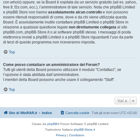
con
whois
) oppure, se la Board è ospitata da un servizio gratuito (ad es. yahoo,
free.fr, f2s.com, ecc.), l’amministratore di tale servizio. Nota che phpBB Limited
e phpBB Store non hanno
assolutamente alcun controllo
e non possono
essere ritenuti responsabili di come, dove e da chi viene utilizzata questa
Board. È assolutamente inutile contattare phpBB Limited o phpBB Store in
relazione a qualsiasi questione legale
non direttamente collegata
al sito
phpBB.com, phpBB-Store.it o al software phpBB stesso. I messaggi di posta
elettronica inviati a phpBB Limited o a phpBB Store riguardanti l’uso da parte
di terzi di questo programma non riceveranno risposta.
Top
Come posso contattare un amministratore del Forum?
Tutti gli utenti della Board possono utilizzare il modulo "Contattaci", se
l’opzione è stata abilitata dall’amministratore.
I membri della Board possono anche usare il collegamento "Staff".
Top
Vai a
Sito di WinRAR.it
Indice
Cancella cookie
Tutti gli orari sono
UTC+02:00
Creato da
phpBB
® Forum Software © phpBB Limited
Traduzione Italiana
phpBB-Store.it
Privacy
|
Condizioni