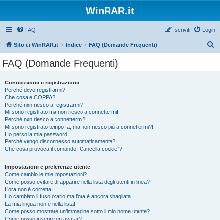
WinRAR.it
FAQ
Iscriviti
Login
C
Sito di WinRAR.it
Indice
FAQ (Domande Frequenti)
e
FAQ (Domande Frequenti)
r
c
Connessione e registrazione
Perché devo registrarmi?
a
Che cosa è COPPA?
Perché non riesco a registrarmi?
Mi sono registrato ma non riesco a connettermi!
Perché non riesco a connettermi?
Mi sono registrato tempo fa, ma non riesco più a connettermi?!
Ho perso la mia password!
Perché vengo disconnesso automaticamente?
Che cosa provoca il comando “Cancella cookie”?
Impostazioni e preferenze utente
Come cambio le mie impostazioni?
Come posso evitare di apparire nella lista degli utenti in linea?
L’ora non è corretta!
Ho cambiato il fuso orario ma l’ora è ancora sbagliata
La mia lingua non è nella lista!
Come posso mostrare un’immagine sotto il mio nome utente?
Come posso inserire un avatar?