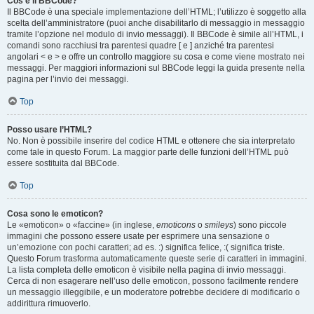
Cos’è il BBCode?
Il BBCode è una speciale implementazione dell’HTML; l’utilizzo è soggetto alla
scelta dell’amministratore (puoi anche disabilitarlo di messaggio in messaggio
tramite l’opzione nel modulo di invio messaggi). Il BBCode è simile all’HTML, i
comandi sono racchiusi tra parentesi quadre [ e ] anziché tra parentesi
angolari < e > e offre un controllo maggiore su cosa e come viene mostrato nei
messaggi. Per maggiori informazioni sul BBCode leggi la guida presente nella
pagina per l’invio dei messaggi.
Top
Posso usare l’HTML?
No. Non è possibile inserire del codice HTML e ottenere che sia interpretato
come tale in questo Forum. La maggior parte delle funzioni dell’HTML può
essere sostituita dal BBCode.
Top
Cosa sono le emoticon?
Le «emoticon» o «faccine» (in inglese,
emoticons
o
smileys
) sono piccole
immagini che possono essere usate per esprimere una sensazione o
un’emozione con pochi caratteri; ad es. :) significa felice, :( significa triste.
Questo Forum trasforma automaticamente queste serie di caratteri in immagini.
La lista completa delle emoticon è visibile nella pagina di invio messaggi.
Cerca di non esagerare nell’uso delle emoticon, possono facilmente rendere
un messaggio illeggibile, e un moderatore potrebbe decidere di modificarlo o
addirittura rimuoverlo.