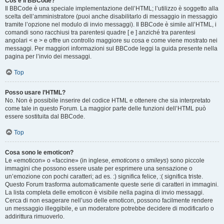
Cos’è il BBCode?
Il BBCode è una speciale implementazione dell’HTML; l’utilizzo è soggetto alla
scelta dell’amministratore (puoi anche disabilitarlo di messaggio in messaggio
tramite l’opzione nel modulo di invio messaggi). Il BBCode è simile all’HTML, i
comandi sono racchiusi tra parentesi quadre [ e ] anziché tra parentesi
angolari < e > e offre un controllo maggiore su cosa e come viene mostrato nei
messaggi. Per maggiori informazioni sul BBCode leggi la guida presente nella
pagina per l’invio dei messaggi.
Top
Posso usare l’HTML?
No. Non è possibile inserire del codice HTML e ottenere che sia interpretato
come tale in questo Forum. La maggior parte delle funzioni dell’HTML può
essere sostituita dal BBCode.
Top
Cosa sono le emoticon?
Le «emoticon» o «faccine» (in inglese,
emoticons
o
smileys
) sono piccole
immagini che possono essere usate per esprimere una sensazione o
un’emozione con pochi caratteri; ad es. :) significa felice, :( significa triste.
Questo Forum trasforma automaticamente queste serie di caratteri in immagini.
La lista completa delle emoticon è visibile nella pagina di invio messaggi.
Cerca di non esagerare nell’uso delle emoticon, possono facilmente rendere
un messaggio illeggibile, e un moderatore potrebbe decidere di modificarlo o
addirittura rimuoverlo.