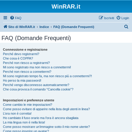
WinRAR.it
FAQ
Iscriviti
Login
C
Sito di WinRAR.it
Indice
FAQ (Domande Frequenti)
e
FAQ (Domande Frequenti)
r
c
Connessione e registrazione
Perché devo registrarmi?
a
Che cosa è COPPA?
Perché non riesco a registrarmi?
Mi sono registrato ma non riesco a connettermi!
Perché non riesco a connettermi?
Mi sono registrato tempo fa, ma non riesco più a connettermi?!
Ho perso la mia password!
Perché vengo disconnesso automaticamente?
Che cosa provoca il comando “Cancella cookie”?
Impostazioni e preferenze utente
Come cambio le mie impostazioni?
Come posso evitare di apparire nella lista degli utenti in linea?
L’ora non è corretta!
Ho cambiato il fuso orario ma l’ora è ancora sbagliata
La mia lingua non è nella lista!
Come posso mostrare un’immagine sotto il mio nome utente?
Come posso inserire un avatar?