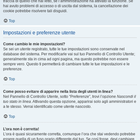
traccia di quello che hai letto, se l’amministrazione ha attivato la funzione. Se
hai avuto problemi di accesso o di uscita dal sistema, la cancellazione dei
cookie potrebbe risolvere tali disguidi.
Top
Impostazioni e preferenze utente
Come cambio le mie impostazioni?
Se sei un utente registrato, tutte le tue impostazioni sono conservate nel
database del sistema. Per modificarle vai sul tuo Pannello di Controllo Utente;
generalmente sta in cima ad ogni pagina, ma questo potrebbe non essere
sempre vero. Questo ti permetterà di cambiare tutte le tue impostazioni e le
preferenze.
Top
Come posso evitare di apparire nella lista degli utenti in linea?
Nel Pannello di Controllo Utente, sotto “Preferenze”, trovi l’opzione
Nascondi il
tuo stato in linea
. Attivando questa opzione, apparirai solo agli amministratori e
a te stesso. Verrai identificato come utente nascosto.
Top
L’ora non è corretta!
L’ora è quasi sicuramente corretta, comunque l’ora che stai vedendo potrebbe
essere quella di un fuso orario differente dal tuo. Se così fosse, devi cambiare