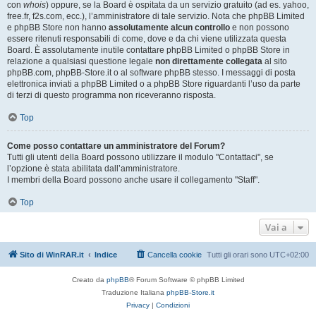
con
whois
) oppure, se la Board è ospitata da un servizio gratuito (ad es. yahoo,
free.fr, f2s.com, ecc.), l’amministratore di tale servizio. Nota che phpBB Limited
e phpBB Store non hanno
assolutamente alcun controllo
e non possono
essere ritenuti responsabili di come, dove e da chi viene utilizzata questa
Board. È assolutamente inutile contattare phpBB Limited o phpBB Store in
relazione a qualsiasi questione legale
non direttamente collegata
al sito
phpBB.com, phpBB-Store.it o al software phpBB stesso. I messaggi di posta
elettronica inviati a phpBB Limited o a phpBB Store riguardanti l’uso da parte
di terzi di questo programma non riceveranno risposta.
Top
Come posso contattare un amministratore del Forum?
Tutti gli utenti della Board possono utilizzare il modulo "Contattaci", se
l’opzione è stata abilitata dall’amministratore.
I membri della Board possono anche usare il collegamento "Staff".
Top
Vai a
Sito di WinRAR.it
Indice
Cancella cookie
Tutti gli orari sono
UTC+02:00
Creato da
phpBB
® Forum Software © phpBB Limited
Traduzione Italiana
phpBB-Store.it
Privacy
|
Condizioni