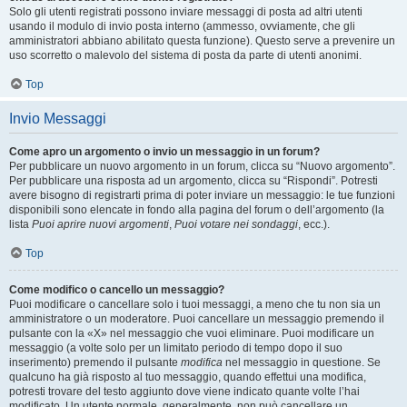
Solo gli utenti registrati possono inviare messaggi di posta ad altri utenti
usando il modulo di invio posta interno (ammesso, ovviamente, che gli
amministratori abbiano abilitato questa funzione). Questo serve a prevenire un
uso scorretto o malevolo del sistema di posta da parte di utenti anonimi.
Top
Invio Messaggi
Come apro un argomento o invio un messaggio in un forum?
Per pubblicare un nuovo argomento in un forum, clicca su “Nuovo argomento”.
Per pubblicare una risposta ad un argomento, clicca su “Rispondi”. Potresti
avere bisogno di registrarti prima di poter inviare un messaggio: le tue funzioni
disponibili sono elencate in fondo alla pagina del forum o dell’argomento (la
lista
Puoi aprire nuovi argomenti
,
Puoi votare nei sondaggi
, ecc.).
Top
Come modifico o cancello un messaggio?
Puoi modificare o cancellare solo i tuoi messaggi, a meno che tu non sia un
amministratore o un moderatore. Puoi cancellare un messaggio premendo il
pulsante con la «X» nel messaggio che vuoi eliminare. Puoi modificare un
messaggio (a volte solo per un limitato periodo di tempo dopo il suo
inserimento) premendo il pulsante
modifica
nel messaggio in questione. Se
qualcuno ha già risposto al tuo messaggio, quando effettui una modifica,
potresti trovare del testo aggiunto dove viene indicato quante volte l’hai
modificato. Un utente normale, generalmente, non può cancellare un