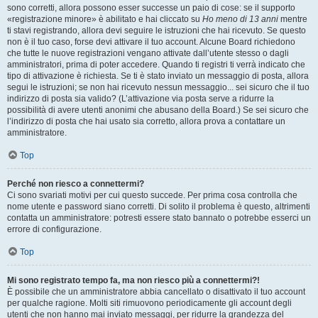
sono corretti, allora possono esser successe un paio di cose: se il supporto
«registrazione minore» è abilitato e hai cliccato su
Ho meno di 13 anni
mentre
ti stavi registrando, allora devi seguire le istruzioni che hai ricevuto. Se questo
non è il tuo caso, forse devi attivare il tuo account. Alcune Board richiedono
che tutte le nuove registrazioni vengano attivate dall’utente stesso o dagli
amministratori, prima di poter accedere. Quando ti registri ti verrà indicato che
tipo di attivazione è richiesta. Se ti è stato inviato un messaggio di posta, allora
segui le istruzioni; se non hai ricevuto nessun messaggio... sei sicuro che il tuo
indirizzo di posta sia valido? (L’attivazione via posta serve a ridurre la
possibilità di avere utenti anonimi che abusano della Board.) Se sei sicuro che
l’indirizzo di posta che hai usato sia corretto, allora prova a contattare un
amministratore.
Top
Perché non riesco a connettermi?
Ci sono svariati motivi per cui questo succede. Per prima cosa controlla che
nome utente e password siano corretti. Di solito il problema è questo, altrimenti
contatta un amministratore: potresti essere stato bannato o potrebbe esserci un
errore di configurazione.
Top
Mi sono registrato tempo fa, ma non riesco più a connettermi?!
È possibile che un amministratore abbia cancellato o disattivato il tuo account
per qualche ragione. Molti siti rimuovono periodicamente gli account degli
utenti che non hanno mai inviato messaggi, per ridurre la grandezza del