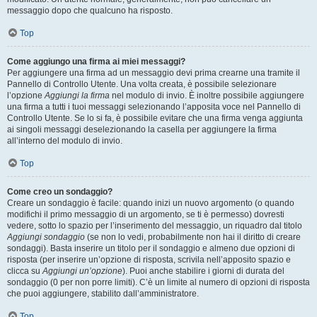
messaggio dopo che qualcuno ha risposto.
Top
Come aggiungo una firma ai miei messaggi?
Per aggiungere una firma ad un messaggio devi prima crearne una tramite il
Pannello di Controllo Utente. Una volta creata, è possibile selezionare
l’opzione
Aggiungi la firma
nel modulo di invio. È inoltre possibile aggiungere
una firma a tutti i tuoi messaggi selezionando l’apposita voce nel Pannello di
Controllo Utente. Se lo si fa, è possibile evitare che una firma venga aggiunta
ai singoli messaggi deselezionando la casella per aggiungere la firma
all’interno del modulo di invio.
Top
Come creo un sondaggio?
Creare un sondaggio è facile: quando inizi un nuovo argomento (o quando
modifichi il primo messaggio di un argomento, se ti è permesso) dovresti
vedere, sotto lo spazio per l’inserimento del messaggio, un riquadro dal titolo
Aggiungi sondaggio
(se non lo vedi, probabilmente non hai il diritto di creare
sondaggi). Basta inserire un titolo per il sondaggio e almeno due opzioni di
risposta (per inserire un’opzione di risposta, scrivila nell’apposito spazio e
clicca su
Aggiungi un’opzione
). Puoi anche stabilire i giorni di durata del
sondaggio (0 per non porre limiti). C’è un limite al numero di opzioni di risposta
che puoi aggiungere, stabilito dall’amministratore.
Top