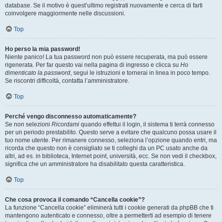
database. Se il motivo è quest’ultimo registrati nuovamente e cerca di farti
coinvolgere maggiormente nelle discussioni.
Top
Ho perso la mia password!
Niente panico! La tua password non può essere recuperata, ma può essere
rigenerata. Per far questo vai nella pagina di ingresso e clicca su
Ho
dimenticato la password
, segui le istruzioni e tornerai in linea in poco tempo.
Se riscontri difficoltà, contatta l’amministratore.
Top
Perché vengo disconnesso automaticamente?
Se non selezioni
Ricordami
quando effettui il login, il sistema ti terrà connesso
per un periodo prestabilito. Questo serve a evitare che qualcuno possa usare il
tuo nome utente. Per rimanere connesso, seleziona l’opzione quando entri, ma
ricorda che questo non è consigliato se ti colleghi da un PC usato anche da
altri, ad es. in biblioteca, Internet point, università, ecc. Se non vedi il checkbox,
significa che un amministratore ha disabilitato questa caratteristica.
Top
Che cosa provoca il comando “Cancella cookie”?
La funzione “Cancella cookie” eliminerà tutti i cookie generati da phpBB che ti
mantengono autenticato e connesso, oltre a permetterti ad esempio di tenere