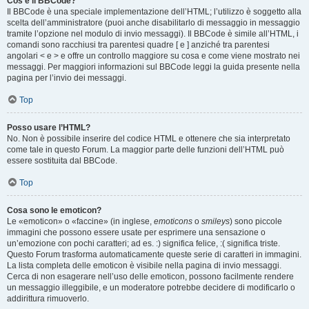
Cos’è il BBCode?
Il BBCode è una speciale implementazione dell’HTML; l’utilizzo è soggetto alla
scelta dell’amministratore (puoi anche disabilitarlo di messaggio in messaggio
tramite l’opzione nel modulo di invio messaggi). Il BBCode è simile all’HTML, i
comandi sono racchiusi tra parentesi quadre [ e ] anziché tra parentesi
angolari < e > e offre un controllo maggiore su cosa e come viene mostrato nei
messaggi. Per maggiori informazioni sul BBCode leggi la guida presente nella
pagina per l’invio dei messaggi.
Top
Posso usare l’HTML?
No. Non è possibile inserire del codice HTML e ottenere che sia interpretato
come tale in questo Forum. La maggior parte delle funzioni dell’HTML può
essere sostituita dal BBCode.
Top
Cosa sono le emoticon?
Le «emoticon» o «faccine» (in inglese,
emoticons
o
smileys
) sono piccole
immagini che possono essere usate per esprimere una sensazione o
un’emozione con pochi caratteri; ad es. :) significa felice, :( significa triste.
Questo Forum trasforma automaticamente queste serie di caratteri in immagini.
La lista completa delle emoticon è visibile nella pagina di invio messaggi.
Cerca di non esagerare nell’uso delle emoticon, possono facilmente rendere
un messaggio illeggibile, e un moderatore potrebbe decidere di modificarlo o
addirittura rimuoverlo.