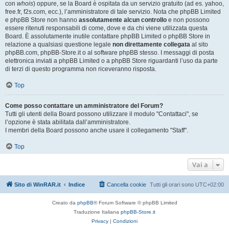
con
whois
) oppure, se la Board è ospitata da un servizio gratuito (ad es. yahoo,
free.fr, f2s.com, ecc.), l’amministratore di tale servizio. Nota che phpBB Limited
e phpBB Store non hanno
assolutamente alcun controllo
e non possono
essere ritenuti responsabili di come, dove e da chi viene utilizzata questa
Board. È assolutamente inutile contattare phpBB Limited o phpBB Store in
relazione a qualsiasi questione legale
non direttamente collegata
al sito
phpBB.com, phpBB-Store.it o al software phpBB stesso. I messaggi di posta
elettronica inviati a phpBB Limited o a phpBB Store riguardanti l’uso da parte
di terzi di questo programma non riceveranno risposta.
Top
Come posso contattare un amministratore del Forum?
Tutti gli utenti della Board possono utilizzare il modulo "Contattaci", se
l’opzione è stata abilitata dall’amministratore.
I membri della Board possono anche usare il collegamento "Staff".
Top
Vai a
Sito di WinRAR.it
Indice
Cancella cookie
Tutti gli orari sono
UTC+02:00
Creato da
phpBB
® Forum Software © phpBB Limited
Traduzione Italiana
phpBB-Store.it
Privacy
|
Condizioni