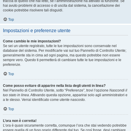
traccia di quello che hai letto, se l’amministrazione ha attivato la funzione. Se
hai avuto problemi di accesso o di uscita dal sistema, la cancellazione dei
cookie potrebbe risolvere tali disguidi.
Top
Impostazioni e preferenze utente
Come cambio le mie impostazioni?
Se sei un utente registrato, tutte le tue impostazioni sono conservate nel
database del sistema. Per modificarle vai sul tuo Pannello di Controllo Utente;
generalmente sta in cima ad ogni pagina, ma questo potrebbe non essere
sempre vero. Questo ti permetterà di cambiare tutte le tue impostazioni e le
preferenze.
Top
Come posso evitare di apparire nella lista degli utenti in linea?
Nel Pannello di Controllo Utente, sotto “Preferenze”, trovi l’opzione
Nascondi il
tuo stato in linea
. Attivando questa opzione, apparirai solo agli amministratori e
a te stesso. Verrai identificato come utente nascosto.
Top
L’ora non è corretta!
L’ora è quasi sicuramente corretta, comunque l’ora che stai vedendo potrebbe
essere quella di un fuso orario differente dal tuo. Se così fosse, devi cambiare