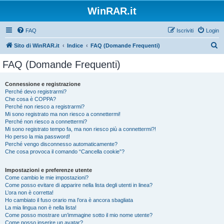
WinRAR.it
FAQ
Iscriviti
Login
C
Sito di WinRAR.it
Indice
FAQ (Domande Frequenti)
e
FAQ (Domande Frequenti)
r
c
Connessione e registrazione
Perché devo registrarmi?
a
Che cosa è COPPA?
Perché non riesco a registrarmi?
Mi sono registrato ma non riesco a connettermi!
Perché non riesco a connettermi?
Mi sono registrato tempo fa, ma non riesco più a connettermi?!
Ho perso la mia password!
Perché vengo disconnesso automaticamente?
Che cosa provoca il comando “Cancella cookie”?
Impostazioni e preferenze utente
Come cambio le mie impostazioni?
Come posso evitare di apparire nella lista degli utenti in linea?
L’ora non è corretta!
Ho cambiato il fuso orario ma l’ora è ancora sbagliata
La mia lingua non è nella lista!
Come posso mostrare un’immagine sotto il mio nome utente?
Come posso inserire un avatar?