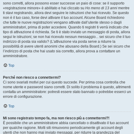
sono corretti, allora possono esser successe un paio di cose: se il supporto
«registrazione minore» è abilitato e hai cliccato su
Ho meno di 13 anni
mentre
ti stavi registrando, allora devi seguire le istruzioni che hai ricevuto. Se questo
non è il tuo caso, forse devi attivare il tuo account. Alcune Board richiedono
che tutte le nuove registrazioni vengano attivate dall’utente stesso o dagli
amministratori, prima di poter accedere. Quando ti registri ti verrà indicato che
tipo di attivazione è richiesta. Se ti è stato inviato un messaggio di posta, allora
segui le istruzioni; se non hai ricevuto nessun messaggio... sei sicuro che il tuo
indirizzo di posta sia valido? (L’attivazione via posta serve a ridurre la
possibilità di avere utenti anonimi che abusano della Board.) Se sei sicuro che
l’indirizzo di posta che hai usato sia corretto, allora prova a contattare un
amministratore.
Top
Perché non riesco a connettermi?
Ci sono svariati motivi per cui questo succede. Per prima cosa controlla che
nome utente e password siano corretti. Di solito il problema è questo, altrimenti
contatta un amministratore: potresti essere stato bannato o potrebbe esserci un
errore di configurazione.
Top
Mi sono registrato tempo fa, ma non riesco più a connettermi?!
È possibile che un amministratore abbia cancellato o disattivato il tuo account
per qualche ragione. Molti siti rimuovono periodicamente gli account degli
utenti che non hanno mai inviato messaggi, per ridurre la grandezza del