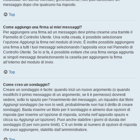
messaggio dopo che qualcuno ha risposto.
Top
Come aggiungo una firma ai miei messaggi?
Per aggiungere una firma ad un messaggio devi prima crearne una tramite il
Pannello di Controllo Utente. Una volta creata, è possibile selezionare
l’opzione
Aggiungi la firma
nel modulo di invio. È inoltre possibile aggiungere
una firma a tutti i tuoi messaggi selezionando l’apposita voce nel Pannello di
Controllo Utente. Se lo si fa, è possibile evitare che una firma venga aggiunta
ai singoli messaggi deselezionando la casella per aggiungere la firma
all’interno del modulo di invio.
Top
Come creo un sondaggio?
Creare un sondaggio è facile: quando inizi un nuovo argomento (o quando
modifichi il primo messaggio di un argomento, se ti è permesso) dovresti
vedere, sotto lo spazio per l’inserimento del messaggio, un riquadro dal titolo
Aggiungi sondaggio
(se non lo vedi, probabilmente non hai il diritto di creare
sondaggi). Basta inserire un titolo per il sondaggio e almeno due opzioni di
risposta (per inserire un’opzione di risposta, scrivila nell’apposito spazio e
clicca su
Aggiungi un’opzione
). Puoi anche stabilire i giorni di durata del
sondaggio (0 per non porre limiti). C’è un limite al numero di opzioni di risposta
che puoi aggiungere, stabilito dall’amministratore.
Top