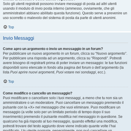
Solo gli utenti registrati possono inviare messaggi di posta ad altri utenti
usando il modulo di invio posta interno (ammesso, ovviamente, che gli
amministratori abbiano abilitato questa funzione). Questo serve a prevenire un
uso scorretto o malevolo del sistema di posta da parte di utenti anonimi.
Top
Invio Messaggi
Come apro un argomento o invio un messaggio in un forum?
Per pubblicare un nuovo argomento in un forum, clicca su “Nuovo argomento”.
Per pubblicare una risposta ad un argomento, clicca su “Rispondi”. Potresti
avere bisogno di registrarti prima di poter inviare un messaggio: le tue funzioni
disponibili sono elencate in fondo alla pagina del forum o dell’argomento (la
lista
Puoi aprire nuovi argomenti
,
Puoi votare nei sondaggi
, ecc.).
Top
Come modifico o cancello un messaggio?
Puoi modificare o cancellare solo i tuoi messaggi, a meno che tu non sia un
amministratore o un moderatore. Puoi cancellare un messaggio premendo il
pulsante con la «X» nel messaggio che vuoi eliminare. Puoi modificare un
messaggio (a volte solo per un limitato periodo di tempo dopo il suo
inserimento) premendo il pulsante
modifica
nel messaggio in questione. Se
qualcuno ha già risposto al tuo messaggio, quando effettui una modifica,
potresti trovare del testo aggiunto dove viene indicato quante volte l’hai
modificato. Un utente normale, generalmente, non può cancellare un