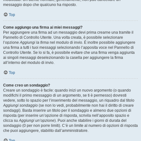
messaggio dopo che qualcuno ha risposto.
Top
Come aggiungo una firma ai miei messaggi?
Per aggiungere una firma ad un messaggio devi prima crearne una tramite il
Pannello di Controllo Utente. Una volta creata, è possibile selezionare
l’opzione
Aggiungi la firma
nel modulo di invio. È inoltre possibile aggiungere
una firma a tutti i tuoi messaggi selezionando l’apposita voce nel Pannello di
Controllo Utente. Se lo si fa, è possibile evitare che una firma venga aggiunta
ai singoli messaggi deselezionando la casella per aggiungere la firma
all’interno del modulo di invio.
Top
Come creo un sondaggio?
Creare un sondaggio è facile: quando inizi un nuovo argomento (o quando
modifichi il primo messaggio di un argomento, se ti è permesso) dovresti
vedere, sotto lo spazio per l’inserimento del messaggio, un riquadro dal titolo
Aggiungi sondaggio
(se non lo vedi, probabilmente non hai il diritto di creare
sondaggi). Basta inserire un titolo per il sondaggio e almeno due opzioni di
risposta (per inserire un’opzione di risposta, scrivila nell’apposito spazio e
clicca su
Aggiungi un’opzione
). Puoi anche stabilire i giorni di durata del
sondaggio (0 per non porre limiti). C’è un limite al numero di opzioni di risposta
che puoi aggiungere, stabilito dall’amministratore.
Top