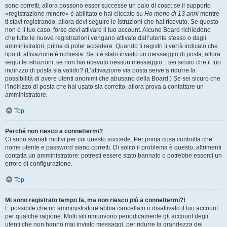
sono corretti, allora possono esser successe un paio di cose: se il supporto
«registrazione minore» è abilitato e hai cliccato su
Ho meno di 13 anni
mentre
ti stavi registrando, allora devi seguire le istruzioni che hai ricevuto. Se questo
non è il tuo caso, forse devi attivare il tuo account. Alcune Board richiedono
che tutte le nuove registrazioni vengano attivate dall’utente stesso o dagli
amministratori, prima di poter accedere. Quando ti registri ti verrà indicato che
tipo di attivazione è richiesta. Se ti è stato inviato un messaggio di posta, allora
segui le istruzioni; se non hai ricevuto nessun messaggio... sei sicuro che il tuo
indirizzo di posta sia valido? (L’attivazione via posta serve a ridurre la
possibilità di avere utenti anonimi che abusano della Board.) Se sei sicuro che
l’indirizzo di posta che hai usato sia corretto, allora prova a contattare un
amministratore.
Top
Perché non riesco a connettermi?
Ci sono svariati motivi per cui questo succede. Per prima cosa controlla che
nome utente e password siano corretti. Di solito il problema è questo, altrimenti
contatta un amministratore: potresti essere stato bannato o potrebbe esserci un
errore di configurazione.
Top
Mi sono registrato tempo fa, ma non riesco più a connettermi?!
È possibile che un amministratore abbia cancellato o disattivato il tuo account
per qualche ragione. Molti siti rimuovono periodicamente gli account degli
utenti che non hanno mai inviato messaggi, per ridurre la grandezza del