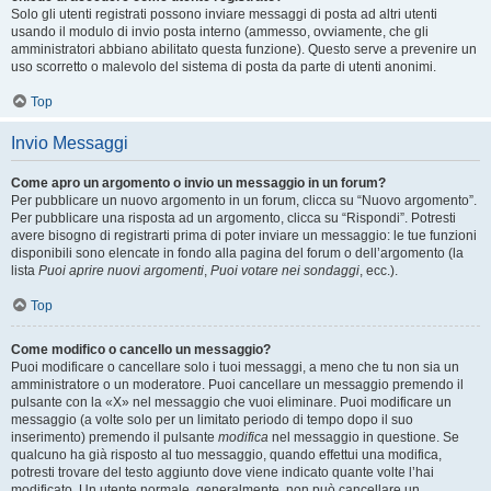
Solo gli utenti registrati possono inviare messaggi di posta ad altri utenti
usando il modulo di invio posta interno (ammesso, ovviamente, che gli
amministratori abbiano abilitato questa funzione). Questo serve a prevenire un
uso scorretto o malevolo del sistema di posta da parte di utenti anonimi.
Top
Invio Messaggi
Come apro un argomento o invio un messaggio in un forum?
Per pubblicare un nuovo argomento in un forum, clicca su “Nuovo argomento”.
Per pubblicare una risposta ad un argomento, clicca su “Rispondi”. Potresti
avere bisogno di registrarti prima di poter inviare un messaggio: le tue funzioni
disponibili sono elencate in fondo alla pagina del forum o dell’argomento (la
lista
Puoi aprire nuovi argomenti
,
Puoi votare nei sondaggi
, ecc.).
Top
Come modifico o cancello un messaggio?
Puoi modificare o cancellare solo i tuoi messaggi, a meno che tu non sia un
amministratore o un moderatore. Puoi cancellare un messaggio premendo il
pulsante con la «X» nel messaggio che vuoi eliminare. Puoi modificare un
messaggio (a volte solo per un limitato periodo di tempo dopo il suo
inserimento) premendo il pulsante
modifica
nel messaggio in questione. Se
qualcuno ha già risposto al tuo messaggio, quando effettui una modifica,
potresti trovare del testo aggiunto dove viene indicato quante volte l’hai
modificato. Un utente normale, generalmente, non può cancellare un