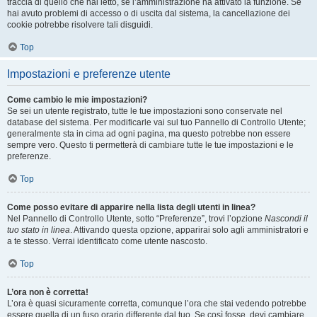
traccia di quello che hai letto, se l’amministrazione ha attivato la funzione. Se
hai avuto problemi di accesso o di uscita dal sistema, la cancellazione dei
cookie potrebbe risolvere tali disguidi.
Top
Impostazioni e preferenze utente
Come cambio le mie impostazioni?
Se sei un utente registrato, tutte le tue impostazioni sono conservate nel
database del sistema. Per modificarle vai sul tuo Pannello di Controllo Utente;
generalmente sta in cima ad ogni pagina, ma questo potrebbe non essere
sempre vero. Questo ti permetterà di cambiare tutte le tue impostazioni e le
preferenze.
Top
Come posso evitare di apparire nella lista degli utenti in linea?
Nel Pannello di Controllo Utente, sotto “Preferenze”, trovi l’opzione
Nascondi il
tuo stato in linea
. Attivando questa opzione, apparirai solo agli amministratori e
a te stesso. Verrai identificato come utente nascosto.
Top
L’ora non è corretta!
L’ora è quasi sicuramente corretta, comunque l’ora che stai vedendo potrebbe
essere quella di un fuso orario differente dal tuo. Se così fosse, devi cambiare