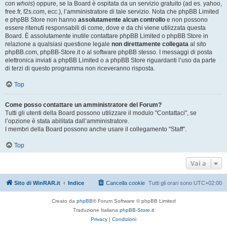
con
whois
) oppure, se la Board è ospitata da un servizio gratuito (ad es. yahoo,
free.fr, f2s.com, ecc.), l’amministratore di tale servizio. Nota che phpBB Limited
e phpBB Store non hanno
assolutamente alcun controllo
e non possono
essere ritenuti responsabili di come, dove e da chi viene utilizzata questa
Board. È assolutamente inutile contattare phpBB Limited o phpBB Store in
relazione a qualsiasi questione legale
non direttamente collegata
al sito
phpBB.com, phpBB-Store.it o al software phpBB stesso. I messaggi di posta
elettronica inviati a phpBB Limited o a phpBB Store riguardanti l’uso da parte
di terzi di questo programma non riceveranno risposta.
Top
Come posso contattare un amministratore del Forum?
Tutti gli utenti della Board possono utilizzare il modulo "Contattaci", se
l’opzione è stata abilitata dall’amministratore.
I membri della Board possono anche usare il collegamento "Staff".
Top
Vai a
Sito di WinRAR.it
Indice
Cancella cookie
Tutti gli orari sono
UTC+02:00
Creato da
phpBB
® Forum Software © phpBB Limited
Traduzione Italiana
phpBB-Store.it
Privacy
|
Condizioni