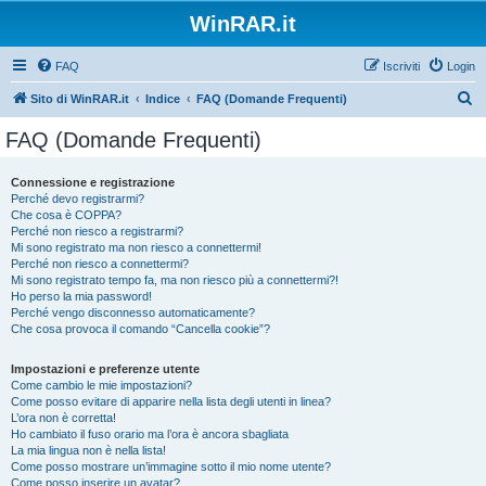
WinRAR.it
FAQ
Iscriviti
Login
C
Sito di WinRAR.it
Indice
FAQ (Domande Frequenti)
e
FAQ (Domande Frequenti)
r
c
Connessione e registrazione
Perché devo registrarmi?
a
Che cosa è COPPA?
Perché non riesco a registrarmi?
Mi sono registrato ma non riesco a connettermi!
Perché non riesco a connettermi?
Mi sono registrato tempo fa, ma non riesco più a connettermi?!
Ho perso la mia password!
Perché vengo disconnesso automaticamente?
Che cosa provoca il comando “Cancella cookie”?
Impostazioni e preferenze utente
Come cambio le mie impostazioni?
Come posso evitare di apparire nella lista degli utenti in linea?
L’ora non è corretta!
Ho cambiato il fuso orario ma l’ora è ancora sbagliata
La mia lingua non è nella lista!
Come posso mostrare un’immagine sotto il mio nome utente?
Come posso inserire un avatar?