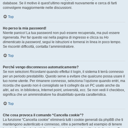
database. Se il motivo è quest’ultimo registrati nuovamente e cerca di farti
coinvolgere maggiormente nelle discussioni.
Top
Ho perso la mia password!
Niente panico! La tua password non può essere recuperata, ma può essere
rigenerata. Per far questo vai nella pagina di ingresso e clicca su
Ho
dimenticato la password
, segui le istruzioni e tornerai in linea in poco tempo.
Se riscontri difficoltà, contatta l’amministratore.
Top
Perché vengo disconnesso automaticamente?
Se non selezioni
Ricordami
quando effettui il login, il sistema ti terrà connesso
per un periodo prestabilito. Questo serve a evitare che qualcuno possa usare il
tuo nome utente. Per rimanere connesso, seleziona l’opzione quando entri, ma
ricorda che questo non è consigliato se ti colleghi da un PC usato anche da
altri, ad es. in biblioteca, Internet point, università, ecc. Se non vedi il checkbox,
significa che un amministratore ha disabilitato questa caratteristica.
Top
Che cosa provoca il comando “Cancella cookie”?
La funzione “Cancella cookie” eliminerà tutti i cookie generati da phpBB che ti
mantengono autenticato e connesso, oltre a permetterti ad esempio di tenere