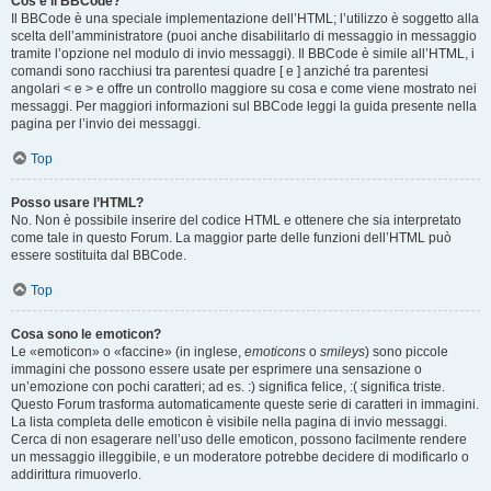
Cos’è il BBCode?
Il BBCode è una speciale implementazione dell’HTML; l’utilizzo è soggetto alla
scelta dell’amministratore (puoi anche disabilitarlo di messaggio in messaggio
tramite l’opzione nel modulo di invio messaggi). Il BBCode è simile all’HTML, i
comandi sono racchiusi tra parentesi quadre [ e ] anziché tra parentesi
angolari < e > e offre un controllo maggiore su cosa e come viene mostrato nei
messaggi. Per maggiori informazioni sul BBCode leggi la guida presente nella
pagina per l’invio dei messaggi.
Top
Posso usare l’HTML?
No. Non è possibile inserire del codice HTML e ottenere che sia interpretato
come tale in questo Forum. La maggior parte delle funzioni dell’HTML può
essere sostituita dal BBCode.
Top
Cosa sono le emoticon?
Le «emoticon» o «faccine» (in inglese,
emoticons
o
smileys
) sono piccole
immagini che possono essere usate per esprimere una sensazione o
un’emozione con pochi caratteri; ad es. :) significa felice, :( significa triste.
Questo Forum trasforma automaticamente queste serie di caratteri in immagini.
La lista completa delle emoticon è visibile nella pagina di invio messaggi.
Cerca di non esagerare nell’uso delle emoticon, possono facilmente rendere
un messaggio illeggibile, e un moderatore potrebbe decidere di modificarlo o
addirittura rimuoverlo.