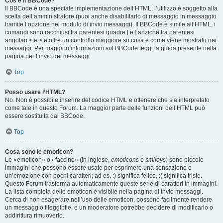
Cos’è il BBCode?
Il BBCode è una speciale implementazione dell’HTML; l’utilizzo è soggetto alla
scelta dell’amministratore (puoi anche disabilitarlo di messaggio in messaggio
tramite l’opzione nel modulo di invio messaggi). Il BBCode è simile all’HTML, i
comandi sono racchiusi tra parentesi quadre [ e ] anziché tra parentesi
angolari < e > e offre un controllo maggiore su cosa e come viene mostrato nei
messaggi. Per maggiori informazioni sul BBCode leggi la guida presente nella
pagina per l’invio dei messaggi.
Top
Posso usare l’HTML?
No. Non è possibile inserire del codice HTML e ottenere che sia interpretato
come tale in questo Forum. La maggior parte delle funzioni dell’HTML può
essere sostituita dal BBCode.
Top
Cosa sono le emoticon?
Le «emoticon» o «faccine» (in inglese,
emoticons
o
smileys
) sono piccole
immagini che possono essere usate per esprimere una sensazione o
un’emozione con pochi caratteri; ad es. :) significa felice, :( significa triste.
Questo Forum trasforma automaticamente queste serie di caratteri in immagini.
La lista completa delle emoticon è visibile nella pagina di invio messaggi.
Cerca di non esagerare nell’uso delle emoticon, possono facilmente rendere
un messaggio illeggibile, e un moderatore potrebbe decidere di modificarlo o
addirittura rimuoverlo.