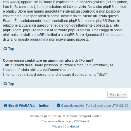
con
whois
) oppure, se la Board è ospitata da un servizio gratuito (ad es. yahoo,
free.fr, f2s.com, ecc.), l’amministratore di tale servizio. Nota che phpBB Limited
e phpBB Store non hanno
assolutamente alcun controllo
e non possono
essere ritenuti responsabili di come, dove e da chi viene utilizzata questa
Board. È assolutamente inutile contattare phpBB Limited o phpBB Store in
relazione a qualsiasi questione legale
non direttamente collegata
al sito
phpBB.com, phpBB-Store.it o al software phpBB stesso. I messaggi di posta
elettronica inviati a phpBB Limited o a phpBB Store riguardanti l’uso da parte
di terzi di questo programma non riceveranno risposta.
Top
Come posso contattare un amministratore del Forum?
Tutti gli utenti della Board possono utilizzare il modulo "Contattaci", se
l’opzione è stata abilitata dall’amministratore.
I membri della Board possono anche usare il collegamento "Staff".
Top
Vai a
Sito di WinRAR.it
Indice
Cancella cookie
Tutti gli orari sono
UTC+02:00
Creato da
phpBB
® Forum Software © phpBB Limited
Traduzione Italiana
phpBB-Store.it
Privacy
|
Condizioni