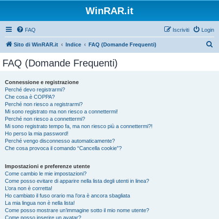
WinRAR.it
FAQ
Iscriviti
Login
C
Sito di WinRAR.it
Indice
FAQ (Domande Frequenti)
e
FAQ (Domande Frequenti)
r
c
Connessione e registrazione
Perché devo registrarmi?
a
Che cosa è COPPA?
Perché non riesco a registrarmi?
Mi sono registrato ma non riesco a connettermi!
Perché non riesco a connettermi?
Mi sono registrato tempo fa, ma non riesco più a connettermi?!
Ho perso la mia password!
Perché vengo disconnesso automaticamente?
Che cosa provoca il comando “Cancella cookie”?
Impostazioni e preferenze utente
Come cambio le mie impostazioni?
Come posso evitare di apparire nella lista degli utenti in linea?
L’ora non è corretta!
Ho cambiato il fuso orario ma l’ora è ancora sbagliata
La mia lingua non è nella lista!
Come posso mostrare un’immagine sotto il mio nome utente?
Come posso inserire un avatar?