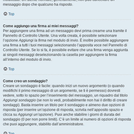
messaggio dopo che qualcuno ha risposto.
Top
Come aggiungo una firma ai miei messaggi?
Per aggiungere una firma ad un messaggio devi prima crearne una tramite il
Pannello di Controllo Utente. Una volta creata, è possibile selezionare
l’opzione
Aggiungi la firma
nel modulo di invio. È inoltre possibile aggiungere
una firma a tutti i tuoi messaggi selezionando l’apposita voce nel Pannello di
Controllo Utente. Se lo si fa, è possibile evitare che una firma venga aggiunta
ai singoli messaggi deselezionando la casella per aggiungere la firma
all’interno del modulo di invio.
Top
Come creo un sondaggio?
Creare un sondaggio è facile: quando inizi un nuovo argomento (o quando
modifichi il primo messaggio di un argomento, se ti è permesso) dovresti
vedere, sotto lo spazio per l’inserimento del messaggio, un riquadro dal titolo
Aggiungi sondaggio
(se non lo vedi, probabilmente non hai il diritto di creare
sondaggi). Basta inserire un titolo per il sondaggio e almeno due opzioni di
risposta (per inserire un’opzione di risposta, scrivila nell’apposito spazio e
clicca su
Aggiungi un’opzione
). Puoi anche stabilire i giorni di durata del
sondaggio (0 per non porre limiti). C’è un limite al numero di opzioni di risposta
che puoi aggiungere, stabilito dall’amministratore.
Top