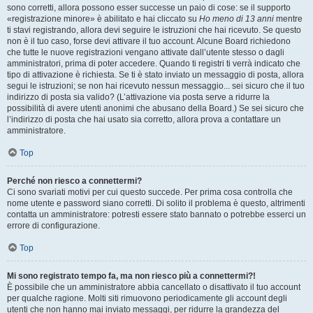
sono corretti, allora possono esser successe un paio di cose: se il supporto
«registrazione minore» è abilitato e hai cliccato su
Ho meno di 13 anni
mentre
ti stavi registrando, allora devi seguire le istruzioni che hai ricevuto. Se questo
non è il tuo caso, forse devi attivare il tuo account. Alcune Board richiedono
che tutte le nuove registrazioni vengano attivate dall’utente stesso o dagli
amministratori, prima di poter accedere. Quando ti registri ti verrà indicato che
tipo di attivazione è richiesta. Se ti è stato inviato un messaggio di posta, allora
segui le istruzioni; se non hai ricevuto nessun messaggio... sei sicuro che il tuo
indirizzo di posta sia valido? (L’attivazione via posta serve a ridurre la
possibilità di avere utenti anonimi che abusano della Board.) Se sei sicuro che
l’indirizzo di posta che hai usato sia corretto, allora prova a contattare un
amministratore.
Top
Perché non riesco a connettermi?
Ci sono svariati motivi per cui questo succede. Per prima cosa controlla che
nome utente e password siano corretti. Di solito il problema è questo, altrimenti
contatta un amministratore: potresti essere stato bannato o potrebbe esserci un
errore di configurazione.
Top
Mi sono registrato tempo fa, ma non riesco più a connettermi?!
È possibile che un amministratore abbia cancellato o disattivato il tuo account
per qualche ragione. Molti siti rimuovono periodicamente gli account degli
utenti che non hanno mai inviato messaggi, per ridurre la grandezza del