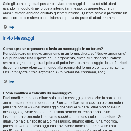
Solo gli utenti registrati possono inviare messaggi di posta ad altri utenti
usando il modulo di invio posta interno (ammesso, ovviamente, che gli
amministratori abbiano abilitato questa funzione). Questo serve a prevenire un
uso scorretto o malevolo del sistema di posta da parte di utenti anonimi.
Top
Invio Messaggi
Come apro un argomento o invio un messaggio in un forum?
Per pubblicare un nuovo argomento in un forum, clicca su “Nuovo argomento”.
Per pubblicare una risposta ad un argomento, clicca su “Rispondi”. Potresti
avere bisogno di registrarti prima di poter inviare un messaggio: le tue funzioni
disponibili sono elencate in fondo alla pagina del forum o dell’argomento (la
lista
Puoi aprire nuovi argomenti
,
Puoi votare nei sondaggi
, ecc.).
Top
Come modifico o cancello un messaggio?
Puoi modificare o cancellare solo i tuoi messaggi, a meno che tu non sia un
amministratore o un moderatore. Puoi cancellare un messaggio premendo il
pulsante con la «X» nel messaggio che vuoi eliminare. Puoi modificare un
messaggio (a volte solo per un limitato periodo di tempo dopo il suo
inserimento) premendo il pulsante
modifica
nel messaggio in questione. Se
qualcuno ha già risposto al tuo messaggio, quando effettui una modifica,
potresti trovare del testo aggiunto dove viene indicato quante volte l’hai
modificato. Un utente normale, generalmente, non può cancellare un