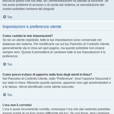
traccia di quello che hai letto, se l’amministrazione ha attivato la funzione. Se
hai avuto problemi di accesso o di uscita dal sistema, la cancellazione dei
cookie potrebbe risolvere tali disguidi.
Top
Impostazioni e preferenze utente
Come cambio le mie impostazioni?
Se sei un utente registrato, tutte le tue impostazioni sono conservate nel
database del sistema. Per modificarle vai sul tuo Pannello di Controllo Utente;
generalmente sta in cima ad ogni pagina, ma questo potrebbe non essere
sempre vero. Questo ti permetterà di cambiare tutte le tue impostazioni e le
preferenze.
Top
Come posso evitare di apparire nella lista degli utenti in linea?
Nel Pannello di Controllo Utente, sotto “Preferenze”, trovi l’opzione
Nascondi il
tuo stato in linea
. Attivando questa opzione, apparirai solo agli amministratori e
a te stesso. Verrai identificato come utente nascosto.
Top
L’ora non è corretta!
L’ora è quasi sicuramente corretta, comunque l’ora che stai vedendo potrebbe
essere quella di un fuso orario differente dal tuo. Se così fosse, devi cambiare