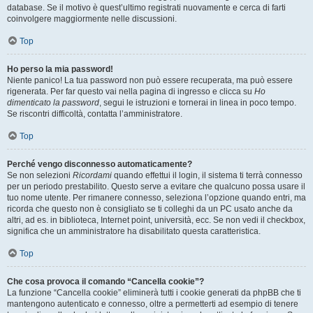
database. Se il motivo è quest’ultimo registrati nuovamente e cerca di farti
coinvolgere maggiormente nelle discussioni.
Top
Ho perso la mia password!
Niente panico! La tua password non può essere recuperata, ma può essere
rigenerata. Per far questo vai nella pagina di ingresso e clicca su
Ho
dimenticato la password
, segui le istruzioni e tornerai in linea in poco tempo.
Se riscontri difficoltà, contatta l’amministratore.
Top
Perché vengo disconnesso automaticamente?
Se non selezioni
Ricordami
quando effettui il login, il sistema ti terrà connesso
per un periodo prestabilito. Questo serve a evitare che qualcuno possa usare il
tuo nome utente. Per rimanere connesso, seleziona l’opzione quando entri, ma
ricorda che questo non è consigliato se ti colleghi da un PC usato anche da
altri, ad es. in biblioteca, Internet point, università, ecc. Se non vedi il checkbox,
significa che un amministratore ha disabilitato questa caratteristica.
Top
Che cosa provoca il comando “Cancella cookie”?
La funzione “Cancella cookie” eliminerà tutti i cookie generati da phpBB che ti
mantengono autenticato e connesso, oltre a permetterti ad esempio di tenere