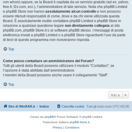
con
whois
) oppure, se la Board è ospitata da un servizio gratuito (ad es. yahoo,
free.fr, f2s.com, ecc.), l’amministratore di tale servizio. Nota che phpBB Limited
e phpBB Store non hanno
assolutamente alcun controllo
e non possono
essere ritenuti responsabili di come, dove e da chi viene utilizzata questa
Board. È assolutamente inutile contattare phpBB Limited o phpBB Store in
relazione a qualsiasi questione legale
non direttamente collegata
al sito
phpBB.com, phpBB-Store.it o al software phpBB stesso. I messaggi di posta
elettronica inviati a phpBB Limited o a phpBB Store riguardanti l’uso da parte
di terzi di questo programma non riceveranno risposta.
Top
Come posso contattare un amministratore del Forum?
Tutti gli utenti della Board possono utilizzare il modulo "Contattaci", se
l’opzione è stata abilitata dall’amministratore.
I membri della Board possono anche usare il collegamento "Staff".
Top
Vai a
Sito di WinRAR.it
Indice
Cancella cookie
Tutti gli orari sono
UTC+02:00
Creato da
phpBB
® Forum Software © phpBB Limited
Traduzione Italiana
phpBB-Store.it
Privacy
|
Condizioni