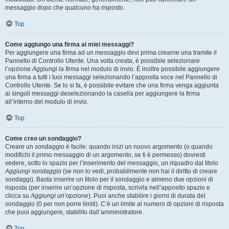
messaggio dopo che qualcuno ha risposto.
Top
Come aggiungo una firma ai miei messaggi?
Per aggiungere una firma ad un messaggio devi prima crearne una tramite il
Pannello di Controllo Utente. Una volta creata, è possibile selezionare
l’opzione
Aggiungi la firma
nel modulo di invio. È inoltre possibile aggiungere
una firma a tutti i tuoi messaggi selezionando l’apposita voce nel Pannello di
Controllo Utente. Se lo si fa, è possibile evitare che una firma venga aggiunta
ai singoli messaggi deselezionando la casella per aggiungere la firma
all’interno del modulo di invio.
Top
Come creo un sondaggio?
Creare un sondaggio è facile: quando inizi un nuovo argomento (o quando
modifichi il primo messaggio di un argomento, se ti è permesso) dovresti
vedere, sotto lo spazio per l’inserimento del messaggio, un riquadro dal titolo
Aggiungi sondaggio
(se non lo vedi, probabilmente non hai il diritto di creare
sondaggi). Basta inserire un titolo per il sondaggio e almeno due opzioni di
risposta (per inserire un’opzione di risposta, scrivila nell’apposito spazio e
clicca su
Aggiungi un’opzione
). Puoi anche stabilire i giorni di durata del
sondaggio (0 per non porre limiti). C’è un limite al numero di opzioni di risposta
che puoi aggiungere, stabilito dall’amministratore.
Top