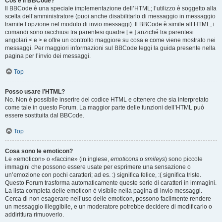
Cos’è il BBCode?
Il BBCode è una speciale implementazione dell’HTML; l’utilizzo è soggetto alla
scelta dell’amministratore (puoi anche disabilitarlo di messaggio in messaggio
tramite l’opzione nel modulo di invio messaggi). Il BBCode è simile all’HTML, i
comandi sono racchiusi tra parentesi quadre [ e ] anziché tra parentesi
angolari < e > e offre un controllo maggiore su cosa e come viene mostrato nei
messaggi. Per maggiori informazioni sul BBCode leggi la guida presente nella
pagina per l’invio dei messaggi.
Top
Posso usare l’HTML?
No. Non è possibile inserire del codice HTML e ottenere che sia interpretato
come tale in questo Forum. La maggior parte delle funzioni dell’HTML può
essere sostituita dal BBCode.
Top
Cosa sono le emoticon?
Le «emoticon» o «faccine» (in inglese,
emoticons
o
smileys
) sono piccole
immagini che possono essere usate per esprimere una sensazione o
un’emozione con pochi caratteri; ad es. :) significa felice, :( significa triste.
Questo Forum trasforma automaticamente queste serie di caratteri in immagini.
La lista completa delle emoticon è visibile nella pagina di invio messaggi.
Cerca di non esagerare nell’uso delle emoticon, possono facilmente rendere
un messaggio illeggibile, e un moderatore potrebbe decidere di modificarlo o
addirittura rimuoverlo.