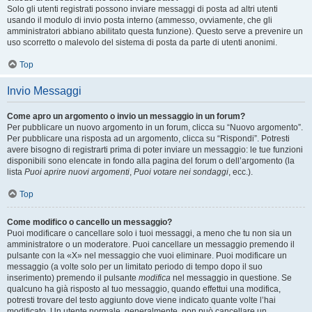
Solo gli utenti registrati possono inviare messaggi di posta ad altri utenti
usando il modulo di invio posta interno (ammesso, ovviamente, che gli
amministratori abbiano abilitato questa funzione). Questo serve a prevenire un
uso scorretto o malevolo del sistema di posta da parte di utenti anonimi.
Top
Invio Messaggi
Come apro un argomento o invio un messaggio in un forum?
Per pubblicare un nuovo argomento in un forum, clicca su “Nuovo argomento”.
Per pubblicare una risposta ad un argomento, clicca su “Rispondi”. Potresti
avere bisogno di registrarti prima di poter inviare un messaggio: le tue funzioni
disponibili sono elencate in fondo alla pagina del forum o dell’argomento (la
lista
Puoi aprire nuovi argomenti
,
Puoi votare nei sondaggi
, ecc.).
Top
Come modifico o cancello un messaggio?
Puoi modificare o cancellare solo i tuoi messaggi, a meno che tu non sia un
amministratore o un moderatore. Puoi cancellare un messaggio premendo il
pulsante con la «X» nel messaggio che vuoi eliminare. Puoi modificare un
messaggio (a volte solo per un limitato periodo di tempo dopo il suo
inserimento) premendo il pulsante
modifica
nel messaggio in questione. Se
qualcuno ha già risposto al tuo messaggio, quando effettui una modifica,
potresti trovare del testo aggiunto dove viene indicato quante volte l’hai
modificato. Un utente normale, generalmente, non può cancellare un