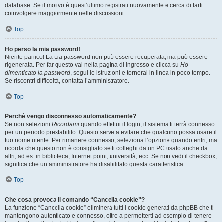
database. Se il motivo è quest’ultimo registrati nuovamente e cerca di farti
coinvolgere maggiormente nelle discussioni.
Top
Ho perso la mia password!
Niente panico! La tua password non può essere recuperata, ma può essere
rigenerata. Per far questo vai nella pagina di ingresso e clicca su
Ho
dimenticato la password
, segui le istruzioni e tornerai in linea in poco tempo.
Se riscontri difficoltà, contatta l’amministratore.
Top
Perché vengo disconnesso automaticamente?
Se non selezioni
Ricordami
quando effettui il login, il sistema ti terrà connesso
per un periodo prestabilito. Questo serve a evitare che qualcuno possa usare il
tuo nome utente. Per rimanere connesso, seleziona l’opzione quando entri, ma
ricorda che questo non è consigliato se ti colleghi da un PC usato anche da
altri, ad es. in biblioteca, Internet point, università, ecc. Se non vedi il checkbox,
significa che un amministratore ha disabilitato questa caratteristica.
Top
Che cosa provoca il comando “Cancella cookie”?
La funzione “Cancella cookie” eliminerà tutti i cookie generati da phpBB che ti
mantengono autenticato e connesso, oltre a permetterti ad esempio di tenere