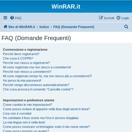
WinRAR.it
FAQ
Iscriviti
Login
C
Sito di WinRAR.it
Indice
FAQ (Domande Frequenti)
e
FAQ (Domande Frequenti)
r
c
Connessione e registrazione
Perché devo registrarmi?
a
Che cosa è COPPA?
Perché non riesco a registrarmi?
Mi sono registrato ma non riesco a connettermi!
Perché non riesco a connettermi?
Mi sono registrato tempo fa, ma non riesco più a connettermi?!
Ho perso la mia password!
Perché vengo disconnesso automaticamente?
Che cosa provoca il comando “Cancella cookie”?
Impostazioni e preferenze utente
Come cambio le mie impostazioni?
Come posso evitare di apparire nella lista degli utenti in linea?
L’ora non è corretta!
Ho cambiato il fuso orario ma l’ora è ancora sbagliata
La mia lingua non è nella lista!
Come posso mostrare un’immagine sotto il mio nome utente?
Come posso inserire un avatar?