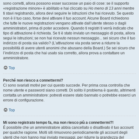
sono corretti, allora possono esser successe un paio di cose: se il supporto
«registrazione minore» è abilitato e hai cliccato su
Ho meno di 13 anni
mentre
ti stavi registrando, allora devi seguire le istruzioni che hai ricevuto. Se questo
non è il tuo caso, forse devi attivare il tuo account. Alcune Board richiedono
che tutte le nuove registrazioni vengano attivate dall’utente stesso o dagli
amministratori, prima di poter accedere. Quando ti registri ti verrà indicato che
tipo di attivazione è richiesta. Se ti è stato inviato un messaggio di posta, allora
segui le istruzioni; se non hai ricevuto nessun messaggio... sei sicuro che il tuo
indirizzo di posta sia valido? (L’attivazione via posta serve a ridurre la
possibilità di avere utenti anonimi che abusano della Board.) Se sei sicuro che
l’indirizzo di posta che hai usato sia corretto, allora prova a contattare un
amministratore.
Top
Perché non riesco a connettermi?
Ci sono svariati motivi per cui questo succede. Per prima cosa controlla che
nome utente e password siano corretti. Di solito il problema è questo, altrimenti
contatta un amministratore: potresti essere stato bannato o potrebbe esserci un
errore di configurazione.
Top
Mi sono registrato tempo fa, ma non riesco più a connettermi?!
È possibile che un amministratore abbia cancellato o disattivato il tuo account
per qualche ragione. Molti siti rimuovono periodicamente gli account degli
utenti che non hanno mai inviato messaggi, per ridurre la grandezza del