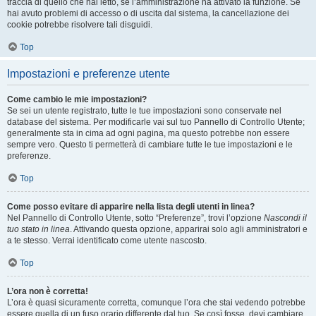
traccia di quello che hai letto, se l’amministrazione ha attivato la funzione. Se
hai avuto problemi di accesso o di uscita dal sistema, la cancellazione dei
cookie potrebbe risolvere tali disguidi.
Top
Impostazioni e preferenze utente
Come cambio le mie impostazioni?
Se sei un utente registrato, tutte le tue impostazioni sono conservate nel
database del sistema. Per modificarle vai sul tuo Pannello di Controllo Utente;
generalmente sta in cima ad ogni pagina, ma questo potrebbe non essere
sempre vero. Questo ti permetterà di cambiare tutte le tue impostazioni e le
preferenze.
Top
Come posso evitare di apparire nella lista degli utenti in linea?
Nel Pannello di Controllo Utente, sotto “Preferenze”, trovi l’opzione
Nascondi il
tuo stato in linea
. Attivando questa opzione, apparirai solo agli amministratori e
a te stesso. Verrai identificato come utente nascosto.
Top
L’ora non è corretta!
L’ora è quasi sicuramente corretta, comunque l’ora che stai vedendo potrebbe
essere quella di un fuso orario differente dal tuo. Se così fosse, devi cambiare