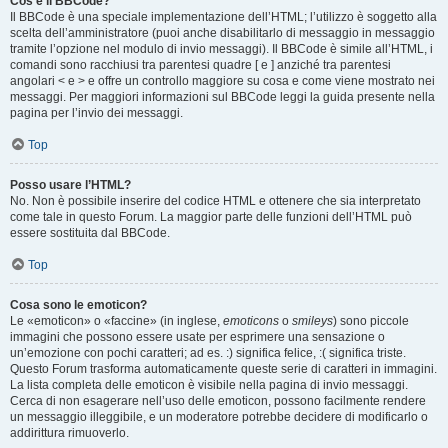
Cos’è il BBCode?
Il BBCode è una speciale implementazione dell’HTML; l’utilizzo è soggetto alla
scelta dell’amministratore (puoi anche disabilitarlo di messaggio in messaggio
tramite l’opzione nel modulo di invio messaggi). Il BBCode è simile all’HTML, i
comandi sono racchiusi tra parentesi quadre [ e ] anziché tra parentesi
angolari < e > e offre un controllo maggiore su cosa e come viene mostrato nei
messaggi. Per maggiori informazioni sul BBCode leggi la guida presente nella
pagina per l’invio dei messaggi.
Top
Posso usare l’HTML?
No. Non è possibile inserire del codice HTML e ottenere che sia interpretato
come tale in questo Forum. La maggior parte delle funzioni dell’HTML può
essere sostituita dal BBCode.
Top
Cosa sono le emoticon?
Le «emoticon» o «faccine» (in inglese,
emoticons
o
smileys
) sono piccole
immagini che possono essere usate per esprimere una sensazione o
un’emozione con pochi caratteri; ad es. :) significa felice, :( significa triste.
Questo Forum trasforma automaticamente queste serie di caratteri in immagini.
La lista completa delle emoticon è visibile nella pagina di invio messaggi.
Cerca di non esagerare nell’uso delle emoticon, possono facilmente rendere
un messaggio illeggibile, e un moderatore potrebbe decidere di modificarlo o
addirittura rimuoverlo.