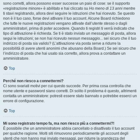
sono corretti, allora possono esser successe un paio di cose: se il supporto
«registrazione minore» è abilitato e hai cliccato su
Ho meno di 13 anni
mentre
ti stavi registrando, allora devi seguire le istruzioni che hai ricevuto. Se questo
non è il tuo caso, forse devi attivare il tuo account. Alcune Board richiedono
che tutte le nuove registrazioni vengano attivate dall’utente stesso o dagli
amministratori, prima di poter accedere. Quando ti registri ti verrà indicato che
tipo di attivazione è richiesta. Se ti è stato inviato un messaggio di posta, allora
segui le istruzioni; se non hai ricevuto nessun messaggio... sei sicuro che il tuo
indirizzo di posta sia valido? (L’attivazione via posta serve a ridurre la
possibilità di avere utenti anonimi che abusano della Board.) Se sei sicuro che
l’indirizzo di posta che hai usato sia corretto, allora prova a contattare un
amministratore.
Top
Perché non riesco a connettermi?
Ci sono svariati motivi per cui questo succede. Per prima cosa controlla che
nome utente e password siano corretti. Di solito il problema è questo, altrimenti
contatta un amministratore: potresti essere stato bannato o potrebbe esserci un
errore di configurazione.
Top
Mi sono registrato tempo fa, ma non riesco più a connettermi?!
È possibile che un amministratore abbia cancellato o disattivato il tuo account
per qualche ragione. Molti siti rimuovono periodicamente gli account degli
utenti che non hanno mai inviato messaggi, per ridurre la grandezza del