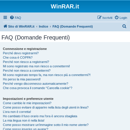
WinRAR.it
FAQ
Iscriviti
Login
C
Sito di WinRAR.it
Indice
FAQ (Domande Frequenti)
e
FAQ (Domande Frequenti)
r
c
Connessione e registrazione
Perché devo registrarmi?
a
Che cosa è COPPA?
Perché non riesco a registrarmi?
Mi sono registrato ma non riesco a connettermi!
Perché non riesco a connettermi?
Mi sono registrato tempo fa, ma non riesco più a connettermi?!
Ho perso la mia password!
Perché vengo disconnesso automaticamente?
Che cosa provoca il comando “Cancella cookie”?
Impostazioni e preferenze utente
Come cambio le mie impostazioni?
Come posso evitare di apparire nella lista degli utenti in linea?
L’ora non è corretta!
Ho cambiato il fuso orario ma l’ora è ancora sbagliata
La mia lingua non è nella lista!
Come posso mostrare un’immagine sotto il mio nome utente?
Come posso inserire un avatar?