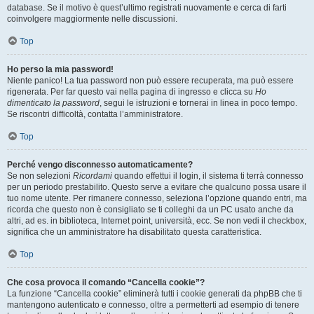
database. Se il motivo è quest’ultimo registrati nuovamente e cerca di farti
coinvolgere maggiormente nelle discussioni.
Top
Ho perso la mia password!
Niente panico! La tua password non può essere recuperata, ma può essere
rigenerata. Per far questo vai nella pagina di ingresso e clicca su
Ho
dimenticato la password
, segui le istruzioni e tornerai in linea in poco tempo.
Se riscontri difficoltà, contatta l’amministratore.
Top
Perché vengo disconnesso automaticamente?
Se non selezioni
Ricordami
quando effettui il login, il sistema ti terrà connesso
per un periodo prestabilito. Questo serve a evitare che qualcuno possa usare il
tuo nome utente. Per rimanere connesso, seleziona l’opzione quando entri, ma
ricorda che questo non è consigliato se ti colleghi da un PC usato anche da
altri, ad es. in biblioteca, Internet point, università, ecc. Se non vedi il checkbox,
significa che un amministratore ha disabilitato questa caratteristica.
Top
Che cosa provoca il comando “Cancella cookie”?
La funzione “Cancella cookie” eliminerà tutti i cookie generati da phpBB che ti
mantengono autenticato e connesso, oltre a permetterti ad esempio di tenere