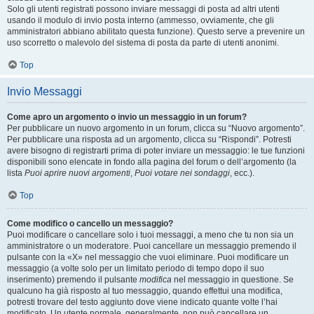
Solo gli utenti registrati possono inviare messaggi di posta ad altri utenti
usando il modulo di invio posta interno (ammesso, ovviamente, che gli
amministratori abbiano abilitato questa funzione). Questo serve a prevenire un
uso scorretto o malevolo del sistema di posta da parte di utenti anonimi.
Top
Invio Messaggi
Come apro un argomento o invio un messaggio in un forum?
Per pubblicare un nuovo argomento in un forum, clicca su “Nuovo argomento”.
Per pubblicare una risposta ad un argomento, clicca su “Rispondi”. Potresti
avere bisogno di registrarti prima di poter inviare un messaggio: le tue funzioni
disponibili sono elencate in fondo alla pagina del forum o dell’argomento (la
lista
Puoi aprire nuovi argomenti
,
Puoi votare nei sondaggi
, ecc.).
Top
Come modifico o cancello un messaggio?
Puoi modificare o cancellare solo i tuoi messaggi, a meno che tu non sia un
amministratore o un moderatore. Puoi cancellare un messaggio premendo il
pulsante con la «X» nel messaggio che vuoi eliminare. Puoi modificare un
messaggio (a volte solo per un limitato periodo di tempo dopo il suo
inserimento) premendo il pulsante
modifica
nel messaggio in questione. Se
qualcuno ha già risposto al tuo messaggio, quando effettui una modifica,
potresti trovare del testo aggiunto dove viene indicato quante volte l’hai
modificato. Un utente normale, generalmente, non può cancellare un