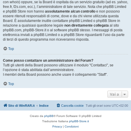
con
whois
) oppure, se la Board è ospitata da un servizio gratuito (ad es. yahoo,
free.fr, f2s.com, ecc.), l’amministratore di tale servizio. Nota che phpBB Limited
e phpBB Store non hanno
assolutamente alcun controllo
e non possono
essere ritenuti responsabili di come, dove e da chi viene utilizzata questa
Board. È assolutamente inutile contattare phpBB Limited o phpBB Store in
relazione a qualsiasi questione legale
non direttamente collegata
al sito
phpBB.com, phpBB-Store.it o al software phpBB stesso. I messaggi di posta
elettronica inviati a phpBB Limited o a phpBB Store riguardanti l’uso da parte
di terzi di questo programma non riceveranno risposta.
Top
Come posso contattare un amministratore del Forum?
Tutti gli utenti della Board possono utilizzare il modulo "Contattaci", se
l’opzione è stata abilitata dall’amministratore.
I membri della Board possono anche usare il collegamento "Staff".
Top
Vai a
Sito di WinRAR.it
Indice
Cancella cookie
Tutti gli orari sono
UTC+02:00
Creato da
phpBB
® Forum Software © phpBB Limited
Traduzione Italiana
phpBB-Store.it
Privacy
|
Condizioni