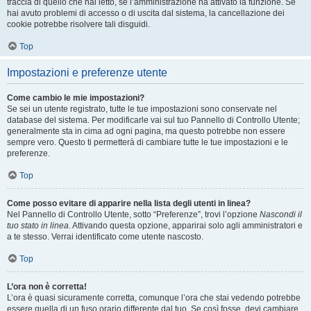
traccia di quello che hai letto, se l’amministrazione ha attivato la funzione. Se
hai avuto problemi di accesso o di uscita dal sistema, la cancellazione dei
cookie potrebbe risolvere tali disguidi.
Top
Impostazioni e preferenze utente
Come cambio le mie impostazioni?
Se sei un utente registrato, tutte le tue impostazioni sono conservate nel
database del sistema. Per modificarle vai sul tuo Pannello di Controllo Utente;
generalmente sta in cima ad ogni pagina, ma questo potrebbe non essere
sempre vero. Questo ti permetterà di cambiare tutte le tue impostazioni e le
preferenze.
Top
Come posso evitare di apparire nella lista degli utenti in linea?
Nel Pannello di Controllo Utente, sotto “Preferenze”, trovi l’opzione
Nascondi il
tuo stato in linea
. Attivando questa opzione, apparirai solo agli amministratori e
a te stesso. Verrai identificato come utente nascosto.
Top
L’ora non è corretta!
L’ora è quasi sicuramente corretta, comunque l’ora che stai vedendo potrebbe
essere quella di un fuso orario differente dal tuo. Se così fosse, devi cambiare