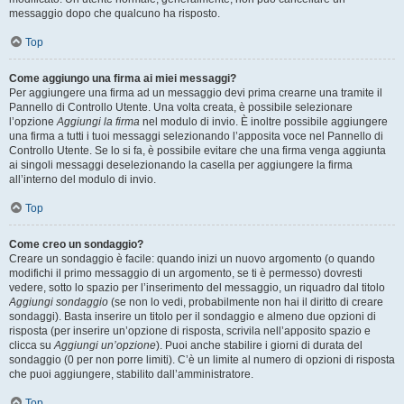
messaggio dopo che qualcuno ha risposto.
Top
Come aggiungo una firma ai miei messaggi?
Per aggiungere una firma ad un messaggio devi prima crearne una tramite il
Pannello di Controllo Utente. Una volta creata, è possibile selezionare
l’opzione
Aggiungi la firma
nel modulo di invio. È inoltre possibile aggiungere
una firma a tutti i tuoi messaggi selezionando l’apposita voce nel Pannello di
Controllo Utente. Se lo si fa, è possibile evitare che una firma venga aggiunta
ai singoli messaggi deselezionando la casella per aggiungere la firma
all’interno del modulo di invio.
Top
Come creo un sondaggio?
Creare un sondaggio è facile: quando inizi un nuovo argomento (o quando
modifichi il primo messaggio di un argomento, se ti è permesso) dovresti
vedere, sotto lo spazio per l’inserimento del messaggio, un riquadro dal titolo
Aggiungi sondaggio
(se non lo vedi, probabilmente non hai il diritto di creare
sondaggi). Basta inserire un titolo per il sondaggio e almeno due opzioni di
risposta (per inserire un’opzione di risposta, scrivila nell’apposito spazio e
clicca su
Aggiungi un’opzione
). Puoi anche stabilire i giorni di durata del
sondaggio (0 per non porre limiti). C’è un limite al numero di opzioni di risposta
che puoi aggiungere, stabilito dall’amministratore.
Top