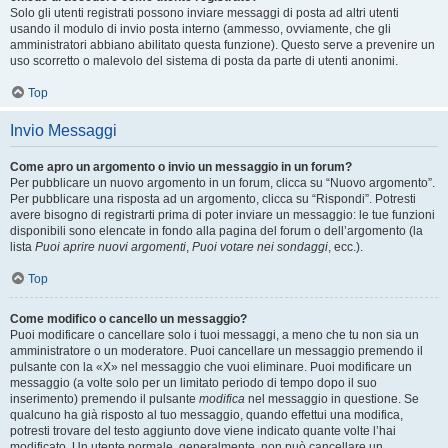
Solo gli utenti registrati possono inviare messaggi di posta ad altri utenti
usando il modulo di invio posta interno (ammesso, ovviamente, che gli
amministratori abbiano abilitato questa funzione). Questo serve a prevenire un
uso scorretto o malevolo del sistema di posta da parte di utenti anonimi.
Top
Invio Messaggi
Come apro un argomento o invio un messaggio in un forum?
Per pubblicare un nuovo argomento in un forum, clicca su “Nuovo argomento”.
Per pubblicare una risposta ad un argomento, clicca su “Rispondi”. Potresti
avere bisogno di registrarti prima di poter inviare un messaggio: le tue funzioni
disponibili sono elencate in fondo alla pagina del forum o dell’argomento (la
lista
Puoi aprire nuovi argomenti
,
Puoi votare nei sondaggi
, ecc.).
Top
Come modifico o cancello un messaggio?
Puoi modificare o cancellare solo i tuoi messaggi, a meno che tu non sia un
amministratore o un moderatore. Puoi cancellare un messaggio premendo il
pulsante con la «X» nel messaggio che vuoi eliminare. Puoi modificare un
messaggio (a volte solo per un limitato periodo di tempo dopo il suo
inserimento) premendo il pulsante
modifica
nel messaggio in questione. Se
qualcuno ha già risposto al tuo messaggio, quando effettui una modifica,
potresti trovare del testo aggiunto dove viene indicato quante volte l’hai
modificato. Un utente normale, generalmente, non può cancellare un