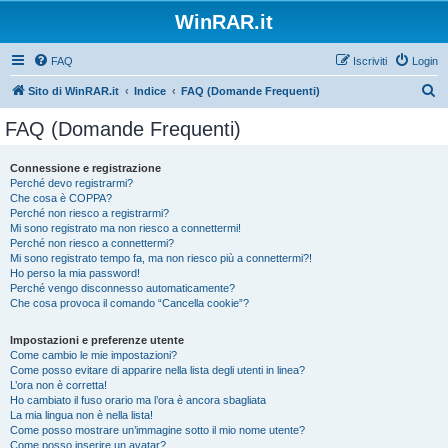
WinRAR.it
FAQ
Iscriviti
Login
C
Sito di WinRAR.it
Indice
FAQ (Domande Frequenti)
e
FAQ (Domande Frequenti)
r
c
Connessione e registrazione
Perché devo registrarmi?
a
Che cosa è COPPA?
Perché non riesco a registrarmi?
Mi sono registrato ma non riesco a connettermi!
Perché non riesco a connettermi?
Mi sono registrato tempo fa, ma non riesco più a connettermi?!
Ho perso la mia password!
Perché vengo disconnesso automaticamente?
Che cosa provoca il comando “Cancella cookie”?
Impostazioni e preferenze utente
Come cambio le mie impostazioni?
Come posso evitare di apparire nella lista degli utenti in linea?
L’ora non è corretta!
Ho cambiato il fuso orario ma l’ora è ancora sbagliata
La mia lingua non è nella lista!
Come posso mostrare un’immagine sotto il mio nome utente?
Come posso inserire un avatar?