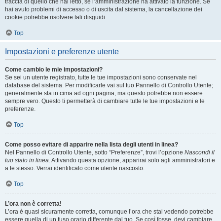
traccia di quello che hai letto, se l’amministrazione ha attivato la funzione. Se
hai avuto problemi di accesso o di uscita dal sistema, la cancellazione dei
cookie potrebbe risolvere tali disguidi.
Top
Impostazioni e preferenze utente
Come cambio le mie impostazioni?
Se sei un utente registrato, tutte le tue impostazioni sono conservate nel
database del sistema. Per modificarle vai sul tuo Pannello di Controllo Utente;
generalmente sta in cima ad ogni pagina, ma questo potrebbe non essere
sempre vero. Questo ti permetterà di cambiare tutte le tue impostazioni e le
preferenze.
Top
Come posso evitare di apparire nella lista degli utenti in linea?
Nel Pannello di Controllo Utente, sotto “Preferenze”, trovi l’opzione
Nascondi il
tuo stato in linea
. Attivando questa opzione, apparirai solo agli amministratori e
a te stesso. Verrai identificato come utente nascosto.
Top
L’ora non è corretta!
L’ora è quasi sicuramente corretta, comunque l’ora che stai vedendo potrebbe
essere quella di un fuso orario differente dal tuo. Se così fosse, devi cambiare