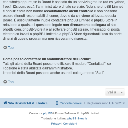
con
whois
) oppure, se la Board è ospitata da un servizio gratuito (ad es. yahoo,
free.fr, f2s.com, ecc.), l’amministratore di tale servizio. Nota che phpBB Limited
e phpBB Store non hanno
assolutamente alcun controllo
e non possono
essere ritenuti responsabili di come, dove e da chi viene utilizzata questa
Board. È assolutamente inutile contattare phpBB Limited o phpBB Store in
relazione a qualsiasi questione legale
non direttamente collegata
al sito
phpBB.com, phpBB-Store.it o al software phpBB stesso. I messaggi di posta
elettronica inviati a phpBB Limited o a phpBB Store riguardanti l’uso da parte
di terzi di questo programma non riceveranno risposta.
Top
Come posso contattare un amministratore del Forum?
Tutti gli utenti della Board possono utilizzare il modulo "Contattaci", se
l’opzione è stata abilitata dall’amministratore.
I membri della Board possono anche usare il collegamento "Staff".
Top
Vai a
Sito di WinRAR.it
Indice
Cancella cookie
Tutti gli orari sono
UTC+02:00
Creato da
phpBB
® Forum Software © phpBB Limited
Traduzione Italiana
phpBB-Store.it
Privacy
|
Condizioni