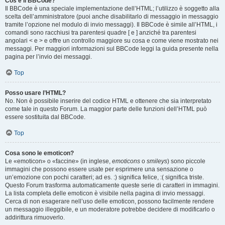
Cos’è il BBCode?
Il BBCode è una speciale implementazione dell’HTML; l’utilizzo è soggetto alla
scelta dell’amministratore (puoi anche disabilitarlo di messaggio in messaggio
tramite l’opzione nel modulo di invio messaggi). Il BBCode è simile all’HTML, i
comandi sono racchiusi tra parentesi quadre [ e ] anziché tra parentesi
angolari < e > e offre un controllo maggiore su cosa e come viene mostrato nei
messaggi. Per maggiori informazioni sul BBCode leggi la guida presente nella
pagina per l’invio dei messaggi.
Top
Posso usare l’HTML?
No. Non è possibile inserire del codice HTML e ottenere che sia interpretato
come tale in questo Forum. La maggior parte delle funzioni dell’HTML può
essere sostituita dal BBCode.
Top
Cosa sono le emoticon?
Le «emoticon» o «faccine» (in inglese,
emoticons
o
smileys
) sono piccole
immagini che possono essere usate per esprimere una sensazione o
un’emozione con pochi caratteri; ad es. :) significa felice, :( significa triste.
Questo Forum trasforma automaticamente queste serie di caratteri in immagini.
La lista completa delle emoticon è visibile nella pagina di invio messaggi.
Cerca di non esagerare nell’uso delle emoticon, possono facilmente rendere
un messaggio illeggibile, e un moderatore potrebbe decidere di modificarlo o
addirittura rimuoverlo.