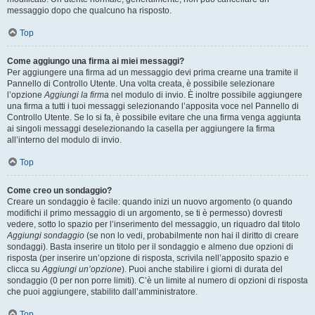
messaggio dopo che qualcuno ha risposto.
Top
Come aggiungo una firma ai miei messaggi?
Per aggiungere una firma ad un messaggio devi prima crearne una tramite il
Pannello di Controllo Utente. Una volta creata, è possibile selezionare
l’opzione
Aggiungi la firma
nel modulo di invio. È inoltre possibile aggiungere
una firma a tutti i tuoi messaggi selezionando l’apposita voce nel Pannello di
Controllo Utente. Se lo si fa, è possibile evitare che una firma venga aggiunta
ai singoli messaggi deselezionando la casella per aggiungere la firma
all’interno del modulo di invio.
Top
Come creo un sondaggio?
Creare un sondaggio è facile: quando inizi un nuovo argomento (o quando
modifichi il primo messaggio di un argomento, se ti è permesso) dovresti
vedere, sotto lo spazio per l’inserimento del messaggio, un riquadro dal titolo
Aggiungi sondaggio
(se non lo vedi, probabilmente non hai il diritto di creare
sondaggi). Basta inserire un titolo per il sondaggio e almeno due opzioni di
risposta (per inserire un’opzione di risposta, scrivila nell’apposito spazio e
clicca su
Aggiungi un’opzione
). Puoi anche stabilire i giorni di durata del
sondaggio (0 per non porre limiti). C’è un limite al numero di opzioni di risposta
che puoi aggiungere, stabilito dall’amministratore.
Top