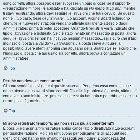
sono corretti, allora possono esser successe un paio di cose: se il supporto
«registrazione minore» è abilitato e hai cliccato su
Ho meno di 13 anni
mentre
ti stavi registrando, allora devi seguire le istruzioni che hai ricevuto. Se questo
non è il tuo caso, forse devi attivare il tuo account. Alcune Board richiedono
che tutte le nuove registrazioni vengano attivate dall’utente stesso o dagli
amministratori, prima di poter accedere. Quando ti registri ti verrà indicato che
tipo di attivazione è richiesta. Se ti è stato inviato un messaggio di posta, allora
segui le istruzioni; se non hai ricevuto nessun messaggio... sei sicuro che il tuo
indirizzo di posta sia valido? (L’attivazione via posta serve a ridurre la
possibilità di avere utenti anonimi che abusano della Board.) Se sei sicuro che
l’indirizzo di posta che hai usato sia corretto, allora prova a contattare un
amministratore.
Top
Perché non riesco a connettermi?
Ci sono svariati motivi per cui questo succede. Per prima cosa controlla che
nome utente e password siano corretti. Di solito il problema è questo, altrimenti
contatta un amministratore: potresti essere stato bannato o potrebbe esserci un
errore di configurazione.
Top
Mi sono registrato tempo fa, ma non riesco più a connettermi?!
È possibile che un amministratore abbia cancellato o disattivato il tuo account
per qualche ragione. Molti siti rimuovono periodicamente gli account degli
utenti che non hanno mai inviato messaggi, per ridurre la grandezza del