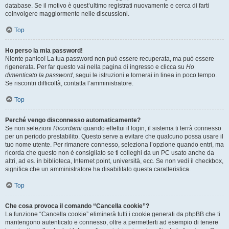
database. Se il motivo è quest’ultimo registrati nuovamente e cerca di farti
coinvolgere maggiormente nelle discussioni.
Top
Ho perso la mia password!
Niente panico! La tua password non può essere recuperata, ma può essere
rigenerata. Per far questo vai nella pagina di ingresso e clicca su
Ho
dimenticato la password
, segui le istruzioni e tornerai in linea in poco tempo.
Se riscontri difficoltà, contatta l’amministratore.
Top
Perché vengo disconnesso automaticamente?
Se non selezioni
Ricordami
quando effettui il login, il sistema ti terrà connesso
per un periodo prestabilito. Questo serve a evitare che qualcuno possa usare il
tuo nome utente. Per rimanere connesso, seleziona l’opzione quando entri, ma
ricorda che questo non è consigliato se ti colleghi da un PC usato anche da
altri, ad es. in biblioteca, Internet point, università, ecc. Se non vedi il checkbox,
significa che un amministratore ha disabilitato questa caratteristica.
Top
Che cosa provoca il comando “Cancella cookie”?
La funzione “Cancella cookie” eliminerà tutti i cookie generati da phpBB che ti
mantengono autenticato e connesso, oltre a permetterti ad esempio di tenere