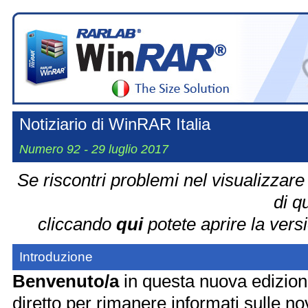
Notiziario di WinRAR Italia
Numero 92 - 29 luglio 2017
Se riscontri problemi nel visualizzar
di q
cliccando
qui
potete aprire la vers
Introduzione
Benvenuto/a
in questa nuova edizione
diretto per rimanere informati sulle